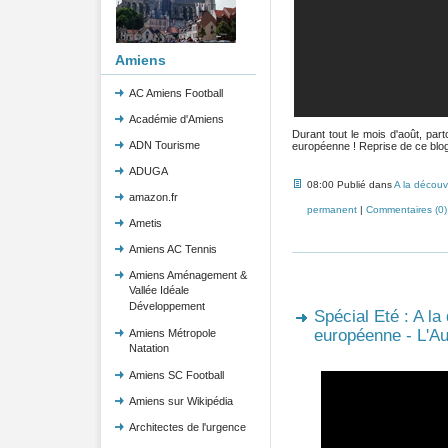
Amiens
AC Amiens Football
Académie d'Amiens
Durant tout le mois d'août, pa
ADN Tourisme
européenne ! Reprise de ce blog 
ADUGA
08:00 Publié dans
A la découv
amazon.fr
permanent
|
Commentaires (0)
Ametis
Amiens AC Tennis
Amiens Aménagement &
Vallée Idéale
Développement
Spécial Eté : A la
européenne - L'Au
Amiens Métropole
Natation
Amiens SC Football
Amiens sur Wikipédia
Architectes de l'urgence