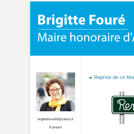
Reprise de ce blo
brigittefoure80@yahoo.fr
À propos