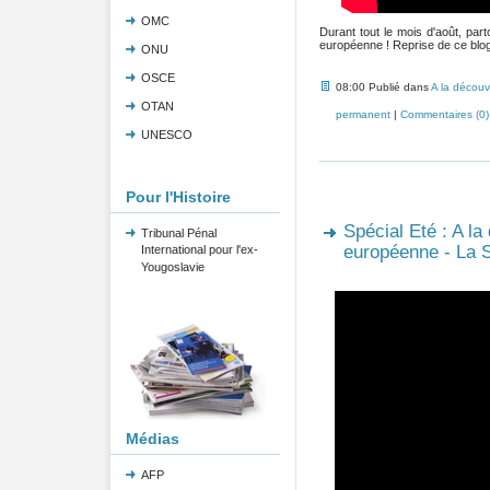
OMC
Durant tout le mois d'août, pa
européenne ! Reprise de ce blog 
ONU
OSCE
08:00 Publié dans
A la découv
OTAN
permanent
|
Commentaires (0)
UNESCO
Pour l'Histoire
Spécial Eté : A la
Tribunal Pénal
européenne - La S
International pour l'ex-
Yougoslavie
Médias
AFP