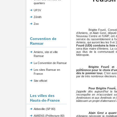
quartiers
UPJV
Zénith
Zoo
Brigitte Fouré, Conse
d’Amiens, et Alain Gest, déput
Nouveau Centre et l’UMP, ont d
Convention de
service du rassemblement à l’o
Amiens, qui auront lieu les 9 et
Ramsar
Fouré (UDI) conduira la liste
sera élue maire d’Amiens. La c
aux élus de la communauté d’
Amiens, site et ville
Métropole.
Ramsar
La Convention de Ramsar
Brigitte Fouré et
Les sites Ramsar en
préférence pour le choix d’u
dès le premier tour.
C’est auss
France
par de très nombreux électeurs.
Site officiel
Pour Brigitte Fouré
j’appelle dès aujourd’hui la f
reconquête en m’accordant son 
Les villes des
Amiénoises et aux Amiénois et j’
Hauts-de-France
bâtissant un projet d’alternance
Abbeville (SP 80)
Alain Gest a quant 
AMIENS (Préfecture 80)
d’Amiens nécessite la mobilisa