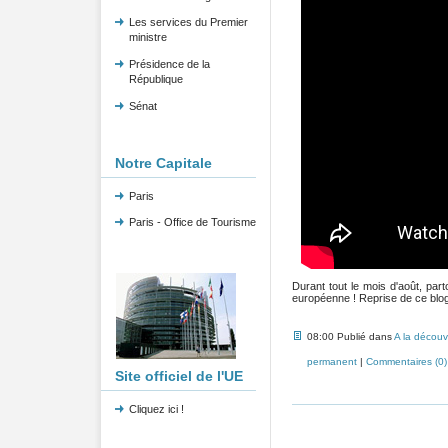
Les services du Premier
ministre
Présidence de la
République
Sénat
Notre Capitale
Paris
Paris - Office de Tourisme
Durant tout le mois d'août, pa
européenne ! Reprise de ce blog 
08:00 Publié dans
A la découv
permanent
|
Commentaires (0)
Site officiel de l'UE
Cliquez ici !