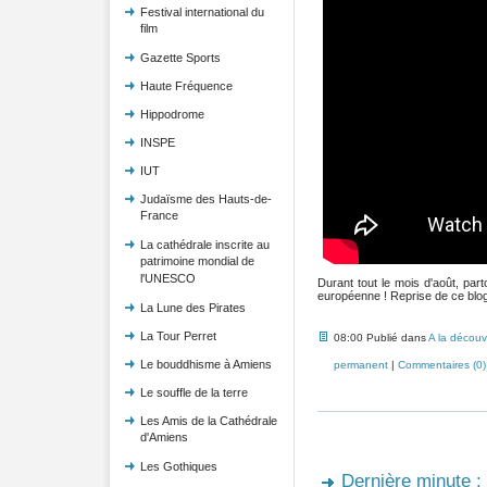
Festival international du
film
Gazette Sports
Haute Fréquence
Hippodrome
INSPE
IUT
Judaïsme des Hauts-de-
France
La cathédrale inscrite au
patrimoine mondial de
l'UNESCO
Durant tout le mois d'août, pa
européenne ! Reprise de ce blog 
La Lune des Pirates
La Tour Perret
08:00 Publié dans
A la découv
Le bouddhisme à Amiens
permanent
|
Commentaires (0)
Le souffle de la terre
Les Amis de la Cathédrale
d'Amiens
Les Gothiques
Dernière minute : 