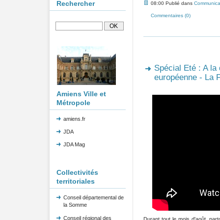
Rechercher
08:00 Publié dans
Communicat
Commentaires (0)
Spécial Eté : A la
européenne - La F
Amiens Ville et
Métropole
amiens.fr
JDA
JDA Mag
Collectivités
territoriales
Conseil départemental de
la Somme
Conseil régional des
Durant tout le mois d'août, pa