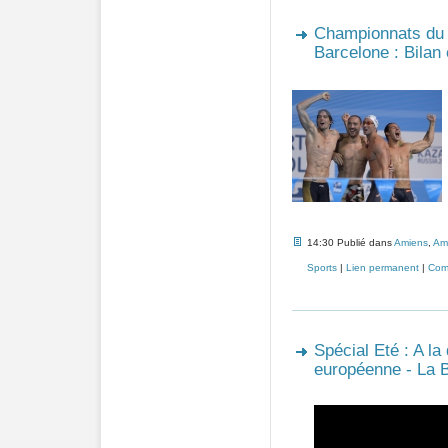
Championnats du 
Barcelone : Bilan
14:30 Publié dans
Amiens
,
Am
Sports
|
Lien permanent
|
Comm
Spécial Eté : A la
européenne - La B