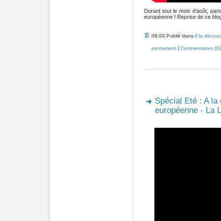
Durant tout le mois d'août, pa
européenne ! Reprise de ce blog 
08:00 Publié dans
A la découv
permanent
|
Commentaires (0)
Spécial Eté : A la
européenne - La L