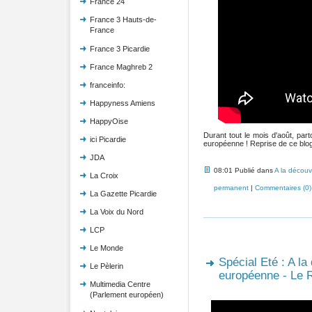
France 24
France 3 Hauts-de-
France
France 3 Picardie
France Maghreb 2
franceinfo:
Happyness Amiens
HappyOise
Durant tout le mois d'août, pa
ici Picardie
européenne ! Reprise de ce blog 
JDA
08:01 Publié dans
A la découv
La Croix
permanent
|
Commentaires (0)
La Gazette Picardie
La Voix du Nord
LCP
Le Monde
Spécial Eté : A la
Le Pèlerin
européenne - Le 
Multimedia Centre
(Parlement européen)