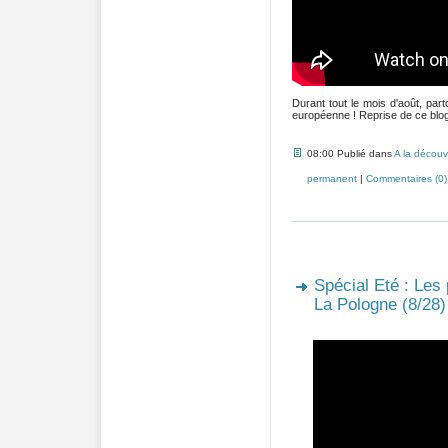
Durant tout le mois d'août, pa
européenne ! Reprise de ce blog 
08:00 Publié dans
A la découv
permanent
|
Commentaires (0)
Spécial Eté : Les
La Pologne (8/28)