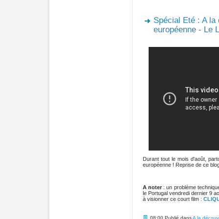
Spécial Eté : A la
européenne - Le 
Durant tout le mois d'août, pa
européenne ! Reprise de ce blog 
A noter
: un problème technique 
le Portugal vendredi dernier 9 ao
à visionner ce court film :
CLIQU
08:00 Publié dans
A la découv