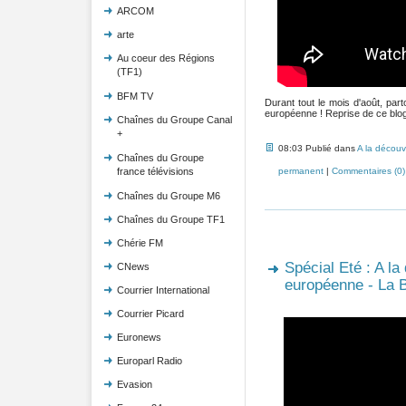
ARCOM
arte
Au coeur des Régions
(TF1)
BFM TV
Durant tout le mois d'août, pa
européenne ! Reprise de ce blog 
Chaînes du Groupe Canal
+
08:03 Publié dans
A la découv
Chaînes du Groupe
permanent
|
Commentaires (0)
france télévisions
Chaînes du Groupe M6
Chaînes du Groupe TF1
Chérie FM
Spécial Eté : A la
CNews
européenne - La B
Courrier International
Courrier Picard
Euronews
Europarl Radio
Evasion