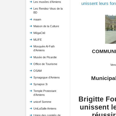
Les musées d'Amiens
unissent leurs for
Les Rendez-Vous de la
BD
maam
Maison de la Culture
MégaCité
MLIFE
Mosquée Al-Fath
COMMUNI
d'Amiens
Musée de Picardie
Office de Tourisme
Vend
OSAM
Municipa
Synagogue d'Amiens
Synapse 3i
Temple Protestant
d'Amiens
Brigitte Fo
unicef Somme
unissent l
UniLaSalle Amiens
réussir
Union des comités de