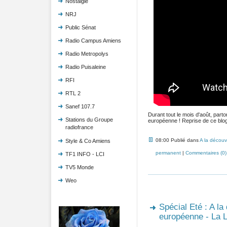
Nostalgie
NRJ
Public Sénat
Radio Campus Amiens
Radio Metropolys
Radio Puisaleine
RFI
RTL 2
Sanef 107.7
Durant tout le mois d'août, part
Stations du Groupe
européenne ! Reprise de ce blog 
radiofrance
08:00 Publié dans
A la découv
Style & Co Amiens
permanent
|
Commentaires (0)
TF1 INFO - LCI
TV5 Monde
Weo
Spécial Eté : A la
européenne - La L