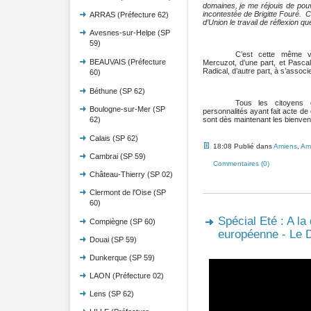
domaines, je me réjouis de pouv
incontestée de Brigitte Fouré. C’
ARRAS (Préfecture 62)
d’Union le travail de réflexion q
Avesnes-sur-Helpe (SP
59)
C’est cette même vo
BEAUVAIS (Préfecture
Mercuzot, d’une part, et Pasca
Radical, d’autre part, à s’associer
60)
Béthune (SP 62)
Tous les citoyens q
Boulogne-sur-Mer (SP
personnalités ayant fait acte de 
sont dès maintenant les bienve
62)
Calais (SP 62)
18:08 Publié dans
Amiens
,
Am
Cambrai (SP 59)
Commentaires (0)
Château-Thierry (SP 02)
Clermont de l'Oise (SP
60)
Spécial Eté : A la
Compiègne (SP 60)
européenne - Le 
Douai (SP 59)
Dunkerque (SP 59)
LAON (Préfecture 02)
Lens (SP 62)