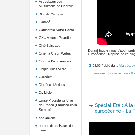
Association des
Musulmans de Picardie
Bleu de Cocagne
Canopé
Cathédrale Notre-Dame
CHU Amiens-Picardie
Ciné Saint-Leu
Durant tout le mois d'août, pa
Cinéma Orson Welles
européenne ! Reprise de ce blog 
Cinéma Pathé Amiens
08:00 Publié dans
A la découv
Cirque Jules Verne
permanent
|
Commentaires (0)
Coliséum
Diocèse d'Amiens
Dr. Micky
Eglise Protestante Unie
Spécial Eté : A la
de France (Paroisse de la
Somme)
européenne - La 
esc amiens
europe direct Hauts-de-
France