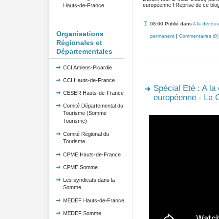
européenne ! Reprise de ce blog 
Hauts-de-France
08:00 Publié dans
A la découv
Organisations
permanent
|
Commentaires (0)
Régionales et
Départementales
CCI Amiens-Picardie
CCI Hauts-de-France
Spécial Eté : A la
CESER Hauts-de-France
européenne - La C
Comité Départemental du
Tourisme (Somme
Tourisme)
Comité Régional du
Tourisme
CPME Hauts-de-France
CPME Somme
Les syndicats dans la
Somme
MEDEF Hauts-de-France
MEDEF Somme