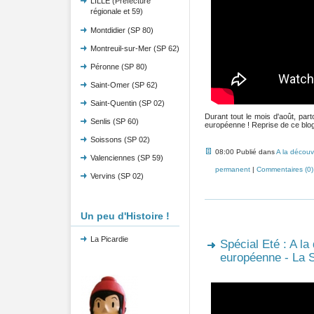
LILLE (Préfecture
régionale et 59)
Montdidier (SP 80)
Montreuil-sur-Mer (SP 62)
Péronne (SP 80)
Saint-Omer (SP 62)
Saint-Quentin (SP 02)
Durant tout le mois d'août, pa
Senlis (SP 60)
européenne ! Reprise de ce blog 
Soissons (SP 02)
08:00 Publié dans
A la découv
Valenciennes (SP 59)
permanent
|
Commentaires (0)
Vervins (SP 02)
Un peu d'Histoire !
La Picardie
Spécial Eté : A la
européenne - La S