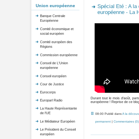
Union européenne
Spécial Eté : A la
européenne - La H
Banque Centrale
Européenne
Comité économique et
social européen
Comité européen des
Régions
Commission européenne
Conseil de L'Union
européenne
Conseil européen
Cour de Justice
Eurocorps
Durant tout le mois d'août, pa
Europarl Radio
européenne ! Reprise de ce blog 
La Haute Représentante
de l'UE
08:00 Publié dans
A la découv
Le Médiateur Européen
permanent
|
Commentaires (0)
Le Président du Conseil
européen