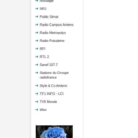
Nostalgie
NRJ
Public Sénat
Radio Campus Amiens
Radio Metropolys
Radio Puisaleine
RFI
RTL 2
Sanef 107.7
Stations du Groupe
radiofrance
Style & Co Amiens
TF1 INFO - LCI
TV5 Monde
Weo