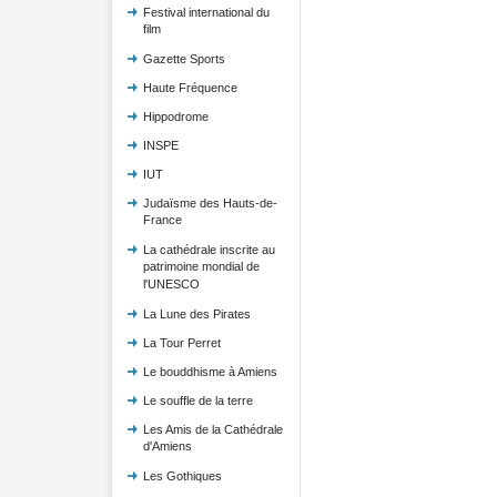
Festival international du
film
Gazette Sports
Haute Fréquence
Hippodrome
INSPE
IUT
Judaïsme des Hauts-de-
France
La cathédrale inscrite au
patrimoine mondial de
l'UNESCO
La Lune des Pirates
La Tour Perret
Le bouddhisme à Amiens
Le souffle de la terre
Les Amis de la Cathédrale
d'Amiens
Les Gothiques