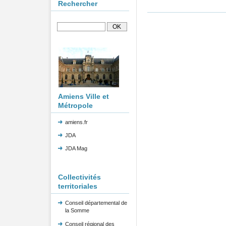
Rechercher
Amiens Ville et
Métropole
amiens.fr
JDA
JDA Mag
Collectivités
territoriales
Conseil départemental de
la Somme
Conseil régional des