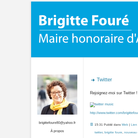
Twitter
Rejoignez-moi sur Twitter !
http://www.twitter.com/brigittefou
brigittefoure80@yahoo.fr
15:31 Publié dans
Web
|
Lien
À propos
twitter
,
brigitte foure
,
nouveau 