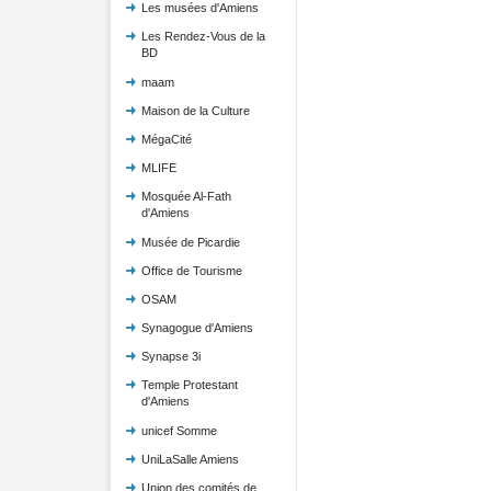
Les musées d'Amiens
Les Rendez-Vous de la
BD
maam
Maison de la Culture
MégaCité
MLIFE
Mosquée Al-Fath
d'Amiens
Musée de Picardie
Office de Tourisme
OSAM
Synagogue d'Amiens
Synapse 3i
Temple Protestant
d'Amiens
unicef Somme
UniLaSalle Amiens
Union des comités de