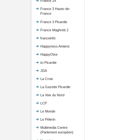
France 24
France 3 Hauts-de-
France
France 3 Picardie
France Maghreb 2
franceinfo:
Happyness Amiens
HappyOise
ici Picardie
JDA
La Croix
La Gazette Picardie
La Voix du Nord
LCP
Le Monde
Le Pèlerin
Multimedia Centre
(Parlement européen)