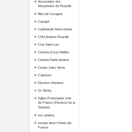
Association des
Musulmans de Picardie
Bleu de Cocagne
Canopé
Cathédrale Notre-Dame
CHU Amiens-Picardie
Ciné Saint-Leu
Cinéma Orson Welles
Cinéma Pathé Amiens
Cirque Jules Verne
Coliséum
Diocèse d'Amiens
Dr. Micky
Eglise Protestante Unie
de France (Paroisse de la
Somme)
esc amiens
europe direct Hauts-de-
France