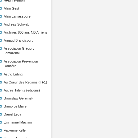
AFM Téléthon
Alain Gest
Alain Lamassoure
Andreas Schwab
Archives 800 ans ND Amiens
Arnaud Brandicourt
Association Grégory
Lemarchal
Association Prévention
Routière
Astrid Lulling
Au Coeur des Régions (TF1)
Autres Talents (éditions)
Bronislaw Geremek
Bruno Le Maire
Daniel Leca
Emmanuel Macron
Fabienne Keller