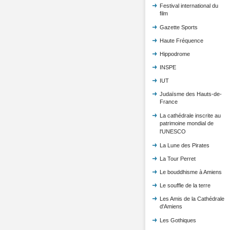
Festival international du
film
Gazette Sports
Haute Fréquence
Hippodrome
INSPE
IUT
Judaïsme des Hauts-de-
France
La cathédrale inscrite au
patrimoine mondial de
l'UNESCO
La Lune des Pirates
La Tour Perret
Le bouddhisme à Amiens
Le souffle de la terre
Les Amis de la Cathédrale
d'Amiens
Les Gothiques