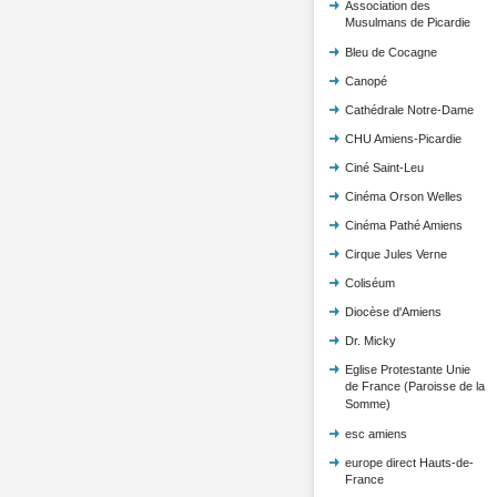
Association des
Musulmans de Picardie
Bleu de Cocagne
Canopé
Cathédrale Notre-Dame
CHU Amiens-Picardie
Ciné Saint-Leu
Cinéma Orson Welles
Cinéma Pathé Amiens
Cirque Jules Verne
Coliséum
Diocèse d'Amiens
Dr. Micky
Eglise Protestante Unie
de France (Paroisse de la
Somme)
esc amiens
europe direct Hauts-de-
France