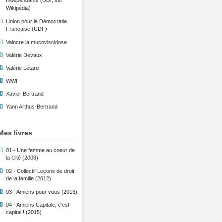
Indépendants (UDI, sur
Wikipédia)
Union pour la Démocratie
Française (UDF)
Vaincre la mucoviscidose
Valérie Devaux
Valérie Létard
WWF
Xavier Bertrand
Yann Arthus-Bertrand
Mes livres
01 - Une femme au coeur de
la Cité (2008)
02 - Collectif Leçons de droit
de la famille (2012)
03 - Amiens pour vous (2013)
04 - Amiens Capitale, c'est
capital ! (2015)