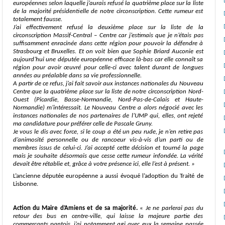
européennes selon laquelle j’aurais refusé la quatrième place sur la liste
de la majorité présidentielle de notre circonscription. Cette rumeur est
totalement fausse.
J’ai effectivement refusé la deuxième place sur la liste de la
circonscription Massif-Central – Centre car j’estimais que je n’étais pas
suffisamment enracinée dans cette région pour pouvoir la défendre à
Strasbourg et Bruxelles. Et on voit bien que Sophie Briard Auconie est
aujourd’hui une députée européenne efficace là-bas car elle connaît sa
région pour avoir
œuvré
pour celle-ci avec talent durant de longues
années au préalable dans sa vie professionnelle.
A partir de ce refus, j’ai fait savoir aux instances nationales du Nouveau
Centre que la quatrième place sur la liste de notre circonscription Nord-
Ouest (Picardie, Basse-Normandie, Nord-Pas-de-Calais et Haute-
Normandie) m’intéressait. Le Nouveau Centre a alors négocié avec les
instances nationales de nos partenaires de l’UMP qui, elles, ont rejeté
ma candidature pour préférer celle de Pascale Gruny.
Je vous le dis avec force, si le coup a été un peu rude, je n’en retire pas
d’animosité personnelle ou de rancoeur vis-à-vis d’un parti ou de
membres issus de celui-ci. J’ai accepté cette décision et tourné la page
mais je souhaite désormais que cesse cette rumeur infondée. La vérité
devait être rétablie et, grâce à votre présence ici, elle l’est à présent.
»
L’ancienne députée européenne a aussi évoqué l’adoption du Traité de
Lisbonne.
Action du Maire d’Amiens et de sa majorité.
«
Je ne parlerai pas du
retour des bus en centre-ville, qui laisse la majeure partie des
commerçants pantois, j’ai notamment agi avec eux la semaine passée