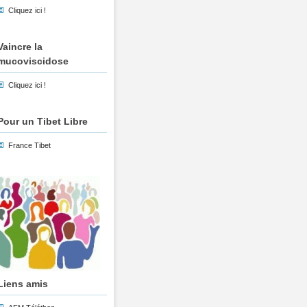
Cliquez ici !
Vaincre la
mucoviscidose
Cliquez ici !
Pour un Tibet Libre
France Tibet
Liens amis