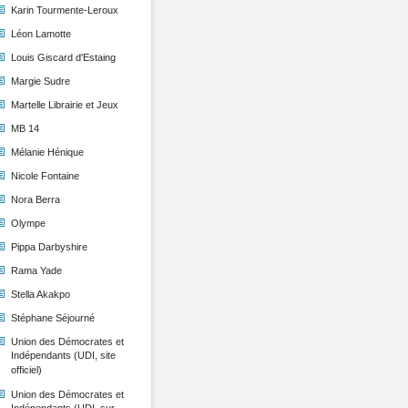
Karin Tourmente-Leroux
Léon Lamotte
Louis Giscard d'Estaing
Margie Sudre
Martelle Librairie et Jeux
MB 14
Mélanie Hénique
Nicole Fontaine
Nora Berra
Olympe
Pippa Darbyshire
Rama Yade
Stella Akakpo
Stéphane Séjourné
Union des Démocrates et
Indépendants (UDI, site
officiel)
Union des Démocrates et