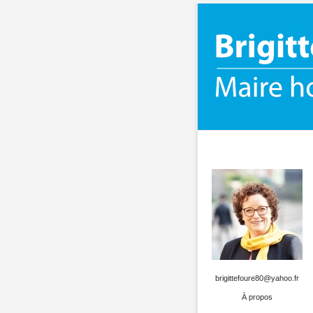
brigittefoure80@yahoo.fr
À propos