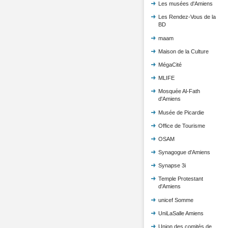
Les musées d'Amiens
Les Rendez-Vous de la
BD
maam
Maison de la Culture
MégaCité
MLIFE
Mosquée Al-Fath
d'Amiens
Musée de Picardie
Office de Tourisme
OSAM
Synagogue d'Amiens
Synapse 3i
Temple Protestant
d'Amiens
unicef Somme
UniLaSalle Amiens
Union des comités de