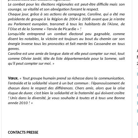
Le combat pour les élections régionales est peut-être difficile mais son
courage, sa vitalité et son abnégation forcent le respect.
Chaque jour, grâce à ses actions de campagne, Caroline, qui a été ma
présidente de groupe à la Région de 2004 à 2008 avant que je n’entre
au Parlement européen, transmet à tous les habitants de l’Aisne, de
l’Oise et de la Somme
« l’envie de Picardie »
!
Lorsqu’elle entreprend un combat électoral peu gagnable, comme
disent les notables, la victoire est toujours au bout du chemin car son
énergie inverse tous les pronostics et fait mentir les Cassandre en tous
genres.
Caroline est une amie de longue date et elle peut compter sur moi, tout
comme Olivier Jardé, tête de liste départementale pour la Somme, sait
qu’il peut compter sur moi.
»
Vœux.
«
Tout groupe humain prend sa richesse dans la communication,
l’entraide et la solidarité visant à un but commun : l’épanouissement de
chacun dans le respect des différences. Chers amis, alors que la crise
risque de durer, c’est bien la solidarité et la fraternité qui doivent croître
!
Unis dans la diversité, je vous souhaite à toutes et à tous une Bonne
année 2010 !
»
CONTACTS PRESSE