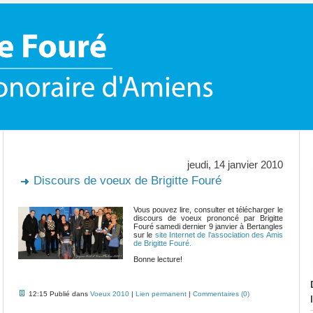
jeudi, 14 janvier 2010
Discours de voeux de Brigitte Fouré
Vous pouvez lire, consulter et télécharger le
discours de voeux prononcé par Brigitte
Fouré samedi dernier 9 janvier à Bertangles
sur le
site Internet de l'association des Amis
de Brigitte Fouré.
Bonne lecture!
12:15 Publié dans
Voeux 2010
|
Lien permanent
|
Commentaires (0)