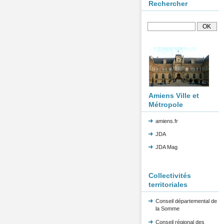
Rechercher
Amiens Ville et
Métropole
amiens.fr
JDA
JDA Mag
Collectivités
territoriales
Conseil départemental de
la Somme
Conseil régional des