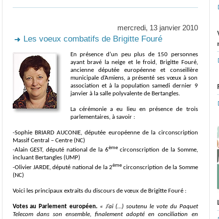
mercredi, 13 janvier 2010
Les voeux combatifs de Brigitte Fouré
En présence d’un peu plus de 150 personnes
ayant bravé la neige et le froid, Brigitte Fouré,
ancienne députée européenne et conseillère
municipale d’Amiens, a présenté ses vœux à son
association et à la population samedi dernier 9
janvier à la salle polyvalente de Bertangles.
La cérémonie a eu lieu en présence de trois
parlementaires, à savoir :
-Sophie BRIARD AUCONIE, députée européenne de la circonscription
Massif Central – Centre (NC)
ème
-Alain GEST, député national de la 6
circonscription de la Somme,
incluant Bertangles (UMP)
ème
-Olivier JARDE, député national de la 2
circonscription de la Somme
(NC)
Voici les principaux extraits du discours de vœux de Brigitte Fouré :
Votes au Parlement européen.
« J’ai (…)
soutenu le vote du Paquet
Telecom dans son ensemble, finalement adopté en conciliation en