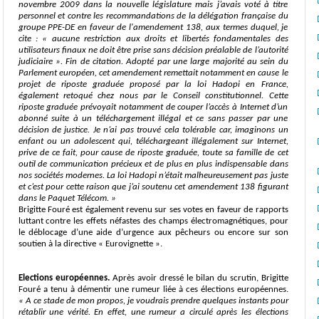
novembre 2009 dans la nouvelle législature mais j’avais voté à titre
personnel et contre les recommandations de la délégation française du
groupe PPE-DE en faveur de l'amendement 138, aux termes duquel, je
cite :
« aucune restriction aux droits et libertés fondamentales des
utilisateurs finaux ne doit être prise sans décision préalable de l’autorité
judiciaire ».
Fin de citation. Adopté par une large majorité au sein du
Parlement européen, cet amendement remettait notamment en cause le
projet de riposte graduée proposé par la loi Hadopi en France,
également retoqué chez nous par le Conseil constitutionnel. Cette
riposte graduée prévoyait notamment de couper l’accès à Internet d’un
abonné suite à un téléchargement illégal et ce sans passer par une
décision de justice. Je n’ai pas trouvé cela tolérable car, imaginons un
enfant ou un adolescent qui, téléchargeant illégalement sur Internet,
prive de ce fait, pour cause de riposte graduée, toute sa famille de cet
outil de communication précieux et de plus en plus indispensable dans
nos sociétés modernes. La loi Hadopi n’était malheureusement pas juste
et c’est pour cette raison que j’ai soutenu cet amendement 138 figurant
dans le Paquet Télécom.
»
Brigitte Fouré est également revenu sur ses votes en faveur de rapports
luttant contre les effets néfastes des champs électromagnétiques, pour
le déblocage d’une aide d’urgence aux pêcheurs ou encore sur son
soutien à la directive « Eurovignette ».
Elections européennes.
Après avoir dressé le bilan du scrutin, Brigitte
Fouré a tenu à démentir une rumeur liée à ces élections européennes.
«
A ce stade de mon propos, je voudrais prendre quelques instants pour
rétablir une vérité.
En effet, une rumeur a circulé après les élections