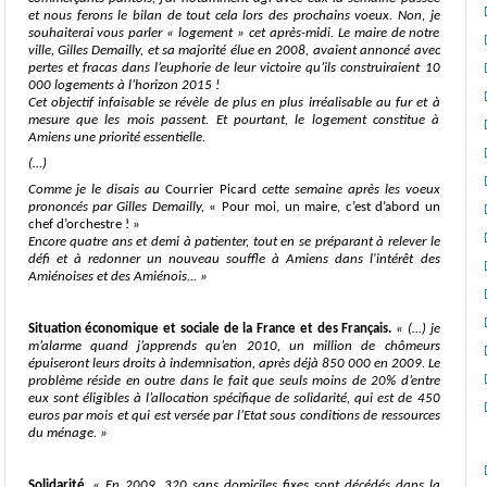
et nous ferons le bilan de tout cela lors des prochains voeux. Non, je
souhaiterai vous parler « logement » cet après-midi. Le maire de notre
ville, Gilles Demailly, et sa majorité élue en 2008, avaient annoncé avec
pertes et fracas dans l’euphorie de leur victoire qu’ils construiraient 10
000 logements à l’horizon 2015 !
Cet objectif infaisable se révèle de plus en plus irréalisable au fur et à
mesure que les mois passent. Et pourtant, le logement constitue à
Amiens une priorité essentielle.
(…)
Comme je le disais au
Courrier Picard
cette semaine après les voeux
prononcés par Gilles Demailly,
« Pour moi, un maire, c’est d’abord un
chef d’orchestre ! »
Encore quatre ans et demi à patienter, tout en se préparant à relever le
défi et à redonner un nouveau souffle à Amiens dans l'intérêt des
Amiénoises et des Amiénois...
»
Situation économique et sociale de la France et des Français.
« (…)
je
m’alarme quand j’apprends qu’en 2010, un million de chômeurs
épuiseront leurs droits à indemnisation, après déjà 850 000 en 2009. Le
problème réside en outre dans le fait que seuls moins de 20% d’entre
eux sont éligibles à l’allocation spécifique de solidarité, qui est de 450
euros par mois et qui est versée par l’Etat sous conditions de ressources
du ménage.
»
Solidarité.
« E
n 2009, 320 sans domiciles fixes sont décédés dans la