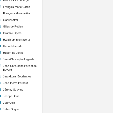
Fabrice Hinschberger
François-Marie Caron
Françoise Grossetête
Gabriel Attal
Gilles de Robien
Graphic Opéra
Handicap International
Hervé Marseille
Hubert de Jenlis
Jean-Christophe Lagarde
Jean-Christophe Parisot de
Bayard
Jean-Louis Bourlanges
Jean-Pierre Pernaut
Jérémy Stravius
Joseph Daul
Julie Coin
Julien Dugué