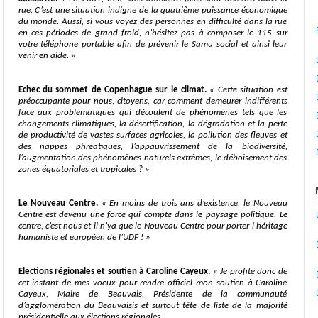
rue. C’est une situation indigne de la quatrième puissance économique
du monde. Aussi, si vous voyez des personnes en difficulté dans la rue
en ces périodes de grand froid, n’hésitez pas à composer le 115 sur
votre téléphone portable afin de prévenir le Samu social et ainsi leur
venir en aide.
»
Echec du sommet de Copenhague sur le climat.
«
Cette situation est
préoccupante pour nous, citoyens, car comment demeurer indifférents
face aux problématiques qui découlent de phénomènes tels que les
changements climatiques, la désertification, la dégradation et la perte
de productivité de vastes surfaces agricoles, la pollution des fleuves et
des nappes phréatiques, l’appauvrissement de la biodiversité,
l’augmentation des phénomènes naturels extrêmes, le déboisement des
zones équatoriales et tropicales ?
»
Le Nouveau Centre.
« E
n moins de trois ans d’existence, le Nouveau
Centre est devenu une force qui compte dans le paysage politique. Le
centre, c’est nous et il n’ya que le Nouveau Centre pour porter l’héritage
humaniste et européen de l’UDF !
»
Elections régionales et soutien à Caroline Cayeux.
«
Je profite donc de
cet instant de mes voeux pour rendre officiel mon soutien à Caroline
Cayeux, Maire de Beauvais, Présidente de la communauté
d’agglomération du Beauvaisis et surtout tête de liste de la majorité
présidentielle aux élections régionales.