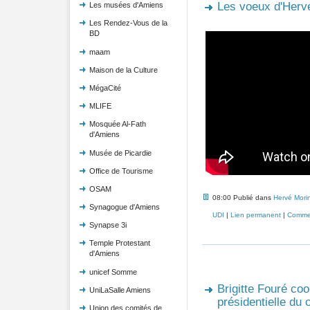
Les voeux d'Herv
Les musées d'Amiens
Les Rendez-Vous de la
BD
maam
Maison de la Culture
MégaCité
MLIFE
Mosquée Al-Fath
d'Amiens
Musée de Picardie
Office de Tourisme
OSAM
08:00 Publié dans
Hervé Mori
Synagogue d'Amiens
UDI
|
Lien permanent
|
Commen
Synapse 3i
Temple Protestant
d'Amiens
unicef Somme
Brigitte Fouré co
UniLaSalle Amiens
présidentielle du
Union des comités de