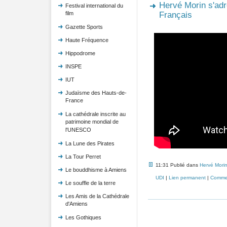
Hervé Morin s'adr
Festival international du
film
Français
Gazette Sports
Haute Fréquence
Hippodrome
INSPE
IUT
Judaïsme des Hauts-de-
France
La cathédrale inscrite au
patrimoine mondial de
l'UNESCO
La Lune des Pirates
La Tour Perret
11:31 Publié dans
Hervé Mori
Le bouddhisme à Amiens
UDI
|
Lien permanent
|
Commen
Le souffle de la terre
Les Amis de la Cathédrale
d'Amiens
Les Gothiques