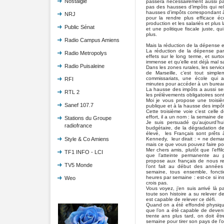
Nostalgie
passera nécessairement aussi par
pas des hausses d’impôts qui re
hausses d’impôts correspondant à u
NRJ
pour la rendre plus efficace é
production et les salariés et plus
Public Sénat
et une politique fiscale juste, q
plus.
Radio Campus Amiens
Mais la réduction de la dépense e
La réduction de la dépense par
Radio Metropolys
effets sur le long terme, et sur
immense et qu’elle est déjà mal sat
Radio Puisaleine
Dans les zones rurales, les servic
de Marseille, c’est tout simpl
commissariats, une école qui a
RFI
minutes pour accéder à un burea
La hausse des impôts a aussi ses
RTL 2
les prélèvements obligatoires sont
Moi je vous propose une troisiè
Sanef 107.7
publique et à la hausse des impôt
Cette troisième voie c’est celle de
effort, il a un nom : la semaine d
Stations du Groupe
Je suis persuadé qu’aujourd’hu
radiofrance
budgétaire, de la dégradation 
élevé, les Français sont prêts 
Kennedy, leur dirait : « ne dema
Style & Co Amiens
mais ce que vous pouvez faire po
Mer chers amis, plutôt que l’effi
TF1 INFO - LCI
que l’atteinte permanente au p
propose aux français de nous r
TV5 Monde
l’ont fait au début des années
semaine, tous ensemble, foncti
heures par semaine : est-ce si in
Weo
crois pas.
Vous voyez, j’en suis arrivé là 
toute son histoire a su relever des
est capable de relever ce défi.
Quand on a été effondré physiqu
que l’on a été capable de deven
trente ans plus tard, on doit ê
semaine pour tirer son pays de l’o