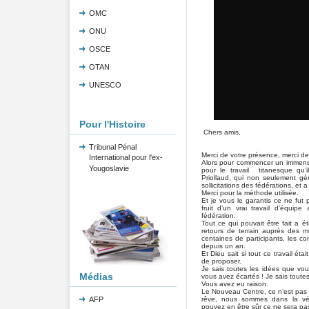
OMC
ONU
OSCE
OTAN
UNESCO
Pour l'Histoire
Chers amis,
Tribunal Pénal
Merci de votre présence, merci de 
International pour l'ex-
Alors pour commencer un immense
Yougoslavie
pour le travail titanesque qu’i
Priollaud, qui non seulement gè
sollicitations des fédérations, et 
Merci pour la méthode utilisée.
Et je vous le garantis ce ne fut 
fruit d’un vrai travail d’équi
fédération.
Tout ce qui pouvait être fait a é
retours de terrain auprès des m
centaines de participants, les co
depuis un an.
Et Dieu sait si tout ce travail était
de proposer.
Je sais toutes les idées que vou
Médias
vous avez écartés ! Je sais toute
Vous avez eu raison.
Le Nouveau Centre, ce n’est pas 
rêve, nous sommes dans la vé
AFP
pouvez en être sûr ce ne sera pa