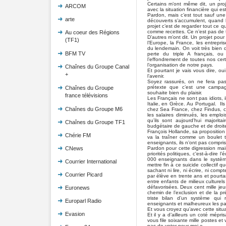
Certains m’ont même dit, un proj
ARCOM
avec la situation financière qui est
Pardon, mais c’est tout sauf une
arte
découverts s’accumulent, quand l
projet c’est de regarder tout ce
comme recettes. Ce n’est pas de t
Au coeur des Régions
D’autres m’ont dit. Un projet pour
(TF1)
l’Europe, la France, les entrepri
du lendemain. On voit très bien qu
BFM TV
perte du triple A français, ou
l’effondrement de toutes nos cer
l’organisation de notre pays.
Chaînes du Groupe Canal
Et pourtant je vais vous dire, oui i
+
l’avenir.
Soyez rassurés, on ne fera pas 
prétexte que c’est une campagn
Chaînes du Groupe
souhaite bien du plaisir.
france télévisions
Les Français ne sont pas idiots, 
Italie, en Grèce. Au Portugal. Il
Chaînes du Groupe M6
chez Sea France, chez Findus, c
les salaires diminués, les emplo
qu’ils sont aujourd’hui majorit
Chaînes du Groupe TF1
budgétaire de gauche et de droit
François Hollande, sa proposition
Chérie FM
va la traîner comme un boulet 
enseignants, ils n’ont pas compris
Pardon pour cette digression mais
CNews
priorités politiques, c'est-à-dire l’
000 enseignants dans le systèm
Courrier International
mettre fin à ce suicide collectif 
sachant ni lire, ni écrire, ni comp
Courrier Picard
par élève en trente ans et pourt
entre enfants de milieux culturels
défavorisées. Deux cent mille jeu
Euronews
chemin de l’exclusion et de la pré
triste bilan d’un système qui
Europarl Radio
enseignants et malheureux les pa
Et vous croyez qu’avec cette situat
Evasion
Et il y a d’ailleurs un coté mépri
vous file soixante mille postes et
pas de voter pour moi ».