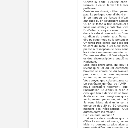
Ouvrez la porte. Rentrez chez
Nouveau Centre, fermez la lumièr
paillasson.
Certains me disent, « il faut peser 
pas. La politique c’est d’abord un
Et ce rapport de forces il n’
annonce qu’on soutiendra Nicolas
Qu’on le fasse à titre individuel
fasse une stratégie collective, c’
Et d’ailleurs, croyez- vous un se
dans la salle si nous avions d’ore
candidat de premier tour. Perso
dire puisque nous ne le portons p
On ferait trois lignes dans les jo
veulent du bien, quel autre mess
presse à l’exception de ceux conc
les invite à en trouver très vite 
D’autres me disent il faut négocie
et des circonscriptions supplé
Nationale.
Mais, mes chers amis, qui peut cr
revendiquer 20 ou 30 circonscri
l’investiture commune du Nouve
pas, avant, que nous représen
soutenus par des français.
Vous croyez que cela se passe 
Le secrétaire général de l’UMP a
nous considère tellement, que
l’intimidation. Et d’ailleurs, si 
c’est que l'on a décidé de se fair
Je dis à ceux-là : imaginons que c
avoir prévenu personne, et que j’
Je vous laisse deviner le sort
demande des 20 ou 30 circonscr
moment des négociations. Quel
aurons entre les mains !
Bien entendu aucune !...
… A moins de considérer que no
d’élus locaux et nationaux, comme 
Mais ne demandez plus alors au
universités d’été, aux conseils n