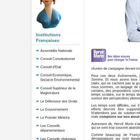
Institutions
Françaises
Assemblée Nationale
Conseil Constitutionnel
Conseil d'Etat
réunion de campagne devant tro
Conseil Economique,
Pour ces deux évènements, j'
Somme. Et nous avons tous ap
Social et Environnemental
clairs, qui ne cachent pas la gr
nous sommes, un langage de v
Conseil Supérieur de la
certains, des propositions con
Magistrature
temps scolaire, sur le temps de
surtout des perspectives pleine
Le Défenseur des Droits
Les temps sont difficiles, oui. I
efforts devront être suppor
Le Gouvernement
N'attendons pas de solution-mi
mais
comptons sur nos atout
Le Premier Ministre
Autrement dit, Hervé Morin s'a
Les Conseils
qui se sent trop souvent abando
départementaux
Comme beaucoup de Français
démagogiques qui sont dange
Les Conseils régionaux