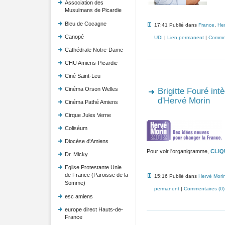
Association des
Musulmans de Picardie
Bleu de Cocagne
17:41 Publié dans
France
,
Her
Canopé
UDI
|
Lien permanent
|
Commen
Cathédrale Notre-Dame
CHU Amiens-Picardie
Ciné Saint-Leu
Cinéma Orson Welles
Brigitte Fouré in
d'Hervé Morin
Cinéma Pathé Amiens
Cirque Jules Verne
Coliséum
Diocèse d'Amiens
Pour voir l'organigramme,
CLIQU
Dr. Micky
Eglise Protestante Unie
de France (Paroisse de la
15:16 Publié dans
Hervé Mori
Somme)
permanent
|
Commentaires (0)
esc amiens
europe direct Hauts-de-
France