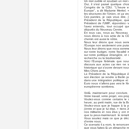
Un mot oublié et soudain un mot q
Oui, il s’est passé quelque cho
Congrès de la CDU. "L'heure e
Europe", a dit Madame Merkel. «
les structures de l’Union, et ça veu
Ces paroles, je vais vous dire, j
Président de la République, q
Président de l’UMP, répondrez- 
l’avez entendu, tout occupé qu
députés du Nouveau Centre.
En tous cas, nous au Nouveau C
nous dirons à nos amis de la CDU
chemin est aussi le nôtre.
Nous leur dirons que nous somm
l’Europe non seulement une puis
Nous leur dirons que nous somme
sur notre budget, notre fiscalité
sur notre politique étrangère, 
recherche ou la biodiversité.
Voici l’Europe fédérale que no
discours aux actes car rien ne s
historique qui s’ouvre devant nou
Mes Chers amis,
Le Président de la République 
son élection se rendre à Berlin p
dans une intégration politique e
Euro nous n’allons pas vers le féd
européenne sombrera.
Voilà, maintenant pour conclure,
Votre travail, votre projet, vos pr
Voulez-vous comme certains le su
heure, au petit matin, rue de la B
Voulez-vous que je frappe à la 
j’entre et que je lui dise, « tiens
nos militants et nos élus y ont mi
que tu peux-maintenant le remett
Vous souriez mais ce que je décr
d’entre nous.
Ce scenario il a nom, le renoncem
que vous faites là un dimanche m