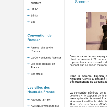
Somme
quartiers
UPJV
Zénith
Zoo
Convention de
Ramsar
Amiens, site et ville
Ramsar
Dans le cadre de sa campagne p
La Convention de Ramsar
réuni ce mercredi 21 décembr
représentants de ses comités de 
Les sites Ramsar en
national, que ce soit en métropo
France
Site officiel
Dans la Somme, l’ancien m
Nouveau Centre a désigné B
départementale de sa campa
Les villes des
Hauts-de-France
La conseillère générale de l
dévoilera «
le dispositif de l
vœux qui ont lieu le samedi 7 ja
Abbeville (SP 80)
et se réjouit «
d’être le relais 
Morin est le seul homme d’Etat
AMIENS (Préfecture 80)
au sein d’une Europe des Citoy