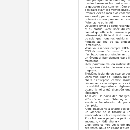
C’est pourquoi Mr Montebourg, M
pas les herses et les barricades 
la question c’est comment être c
des pays ayant les mêmes niveaux
Premier levier à mon avis essen
leur développement, avec par exe
puissant comme peuvent en avo
l’Allemagne ou Israël.
Deuxième levier de cette reconquê
et du salarié. C’est l’idée du co
contrat qui efface la barrière s
tellement rigidifié le droit du tr
de celui que nous recherchions, l
français au lieu de sa protec
l’embauche.
Vous vous rendez compte, 80% d
CDD de moins d’un mois. Et enc
n’embauchent tout simplement pa
un éventuel licenciement dans 
moins bon.
C’est pourquoi moi en matière de 
un système où tout le monde es
gagnant.
Troisième levier de croissance pour
Dans mon Tour de France, j’ai d
chefs d’entreprise comme d’ai
réinsertion, cette critique sur ces 
La stabilité législative et règle
quand la loi a été changée une f
législature.
4e levier , le poids des charge
20% d’écart avec l’Allemagne. 
empêche l’amélioration du pouvo
d’emplois.
Alors, basculons la totalité des c
un Grenelle de la fiscalité à 
amélioration de la compétitivité de
Pour finir sur le projet, un petit
important, « fédéralisme ».
C’est drôle ce mot. On le dénigrai
centristes, nous en étions réduits