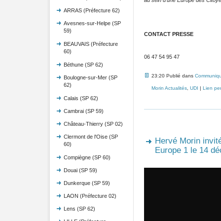
ARRAS (Préfecture 62)
Avesnes-sur-Helpe (SP
59)
CONTACT PRESSE
BEAUVAIS (Préfecture
60)
06 47 54 95 47
Béthune (SP 62)
23:20 Publié dans
Communiqu
Boulogne-sur-Mer (SP
62)
Morin Actualités
,
UDI
|
Lien pe
Calais (SP 62)
Cambrai (SP 59)
Château-Thierry (SP 02)
Clermont de l'Oise (SP
Hervé Morin invit
60)
Europe 1 le 14 d
Compiègne (SP 60)
Douai (SP 59)
Dunkerque (SP 59)
LAON (Préfecture 02)
Lens (SP 62)