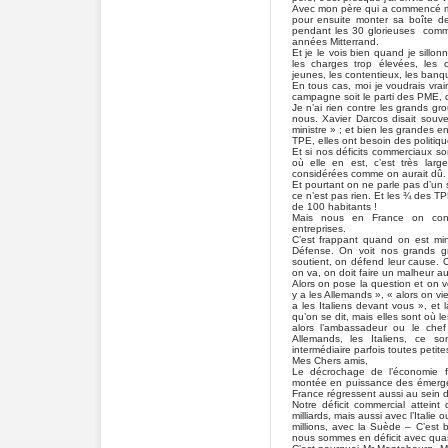
Avec mon père qui a commencé ma
pour ensuite monter sa boîte de 
pendant les 30 glorieuses comm
années Mitterrand.
Et je le vois bien quand je sill
les charges trop élevées, les c
jeunes, les contentieux, les banq
En tous cas, moi je voudrais vr
campagne soit le parti des PME, d
Je n’ai rien contre les grands gr
nous. Xavier Darcos disait souv
ministre » ; et bien les grandes en
TPE, elles ont besoin des politiques
Et si nos déficits commerciaux son
où elle en est, c’est très l
considérées comme on aurait dû.
Et pourtant on ne parle pas d’un 
ce n’est pas rien. Et les ¾ des
de 100 habitants !
Mais nous en France on conti
entreprises.
C’est frappant quand on est min
Défense. On voit nos grands g
soutient, on défend leur cause. 
on va, on doit faire un malheur a
Alors on pose la question et on v
y a les Allemands », « alors on vi
a les Italiens devant vous », et
qu’on se dit, mais elles sont où le
alors l’ambassadeur ou le che
Allemands, les Italiens, ce s
intermédiaire parfois toutes peti
Mes Chers amis,
Le décrochage de l’économie f
montée en puissance des émergen
France régressent aussi au sein d
Notre déficit commercial attein
milliards, mais aussi avec l’Italie
millions, avec la Suède – C’est 
nous sommes en déficit avec quas