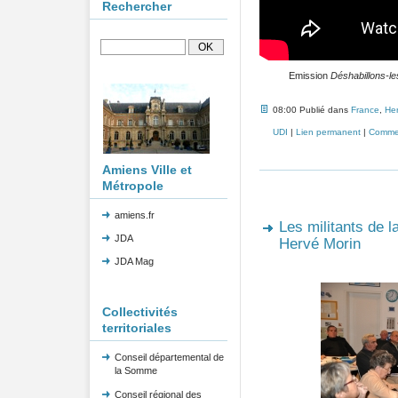
Rechercher
Emission
Déshabillons-le
08:00 Publié dans
France
,
Her
UDI
|
Lien permanent
|
Commen
Amiens Ville et
Métropole
amiens.fr
Les militants de
JDA
Hervé Morin
JDA Mag
Collectivités
territoriales
Conseil départemental de
la Somme
Conseil régional des