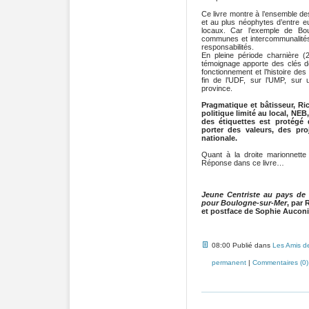
Ce livre montre à l’ensemble des
et au plus néophytes d’entre eu
locaux. Car l’exemple de Bou
communes et intercommunalités 
responsabilités.
En pleine période charnière (
témoignage apporte des clés 
fonctionnement et l’histoire des
fin de l’UDF, sur l’UMP, sur
province.
Pragmatique et bâtisseur, Ric
politique limité au local, NE
des étiquettes est protégé
porter des valeurs, des proj
nationale.
Quant à la droite marionnett
Réponse dans ce livre…
Jeune Centriste au pays de
pour Boulogne-sur-Mer
, par 
et postface de Sophie Auconie
08:00 Publié dans
Les Amis de
permanent
|
Commentaires (0)