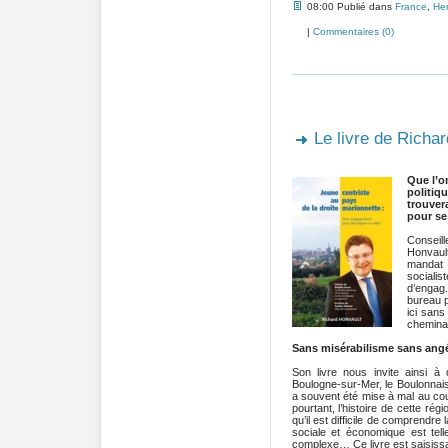
08:00 Publié dans
France
,
Her
|
Commentaires (0)
Le livre de Richar
Que l’o
politi
trouve
pour se
Conseil
Honvaul
mandat 
social
d’engag
.
bureau p
ici sans
cheminan
Sans misérabilisme sans angé
Son livre nous invite ainsi à
Boulogne-sur-Mer, le Boulonnais
a souvent été mise à mal au co
pourtant, l’histoire de cette rég
qu’il est difficile de comprendre l
sociale et économique est tel
complexe… Ce livre est saisiss