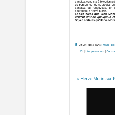
candidat centriste à l’élection pr
de personnes, de stratégies ou 
candidat du renouveau, un N
courageux : Hervé Morin.
Et cela parce que Jean Monn
veulent devenir quelqu’un e
Soyez certains qu’Hervé Morin
08:00 Publié dans
France
,
Her
UDI
|
Lien permanent
|
Commen
Hervé Morin sur 