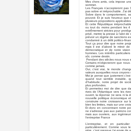
Mes chers amis, cela impose une
sommet.
Les Français n’accepteront pas l’
pas sobre et irréprochable. J’ai 
Sobre dans le comportement, sob
pouvoir. Et je suis heureux que 
plusieurs propositions applicables
Et cette République irréprochabl
ou tout du moins pendant les 4 
extrêmement strictes pour protége
privé, mettre la presse à l’abri de 
prévoir un régime de sanctions e
condamné à un délit politico-financi
Tout ça pour dire que notre proje
mais il est d’abord le miroir d
démocratique et de notre visio
hommes. Les intérêts particuliers 
sûr, comme destin.
Pendant des siècles nous nous 
Certains m’objecteront que nou
comme jamais.
Oui, c’est vrai, le monde chang
valeurs auxquelles nous croyons s
Moi je pense que justement c’est 
quand tout semble instable, qu
d’habitude, notre projet de soci
plus profondes.
Et permettez moi de dire que d
rives de l’Atlantique vers les r
ouvert, la réponse ne sera ni la 
nouvelle politique économique et 
construire notre croissance sur 
bien les limites, mais sur une croi
Et donc en concentrant notre poli
ne s’adresse pas aux patrons com
mais aux ouvriers, aux ingénieur
l’entreprise France
L’entreprise, et en particul
particulièrement. Comme vous l
père, c’est presque j’ai envie de