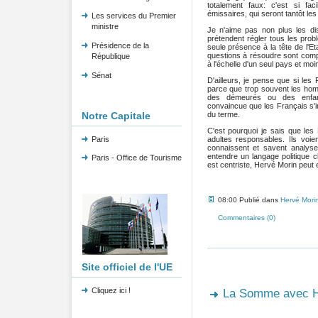
totalement faux: c'est si fac
émissaires, qui seront tantôt les
Les services du Premier
ministre
Je n'aime pas non plus les di
prétendent régler tous les pr
Présidence de la
seule présence à la tête de l'Et
questions à résoudre sont comp
République
à l'échelle d'un seul pays et m
Sénat
D'ailleurs, je pense que si les
parce que trop souvent les homm
des démeurés ou des enfan
convaincue que les Français s'in
du terme.
Notre Capitale
C'est pourquoi je sais que les
adultes responsables. Ils voi
Paris
connaissent et savent analyser
entendre un langage politique cl
Paris - Office de Tourisme
est centriste, Hervé Morin peut et
08:00 Publié dans
Hervé Mori
Commentaires (0)
Site officiel de l'UE
Cliquez ici !
La Somme avec H