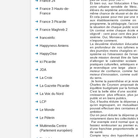
France 24
Et bien oui, sur l’éducation il 
zone urbaine sensible de Metz,
France 3 Hauts-de-
élèves du septième arrondissement
France
même chance de réussir et de don
Et cela passe pour moi par une r
aux établissements comme on l’
France 3 Picardie
programme, la pédagogie, l’acco
la situation de chaque public scola
France Maghreb 2
Un contrat entre chaque école e
objectif : cent pout cent des jeu
sixième. Oui, Monsieur Hollande i
franceinfo:
n’importe comment.
La deuxième révolution éducative 
Happyness Amiens
en profondeur de nos rythmes sc
des journées moins chargées et 
HappyOise
système où l’obsession de l’ense
seule mission devrait être de fai
d’allonger le calendrier scolair
ici Picardie
pratiques culturelles, artistiques 
je revendique une large place 
JDA
moteur de confiance, comme facte
moteur d’innovation, comme out
La Croix
du sens.
Je ferme la parenthèse et je revie
Charles de Courson proposait de 
La Gazette Picardie
équilibre budgétaire par la formu
C’est la belle idée d’une sociét
La Voix du Nord
croissance plus efficace, plus 
public et en biens publics.
Oui, il faudra réduire la dépense
LCP
qu’en regroupant, en mutualisant
pouvait effectuer des centaines d
Le Monde
ambition.
Oui on peut réduire la dépense pu
Le Pèlerin
notamment dans les collectivités l
Par exemple est-il normal que q
fassiez rembourser au premier e
Multimedia Centre
d’une franchise proportionnelle
(Parlement européen)
de santé.
Compte tenu des hypothèses de c