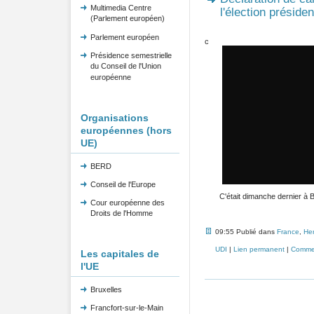
Multimedia Centre
l'élection présiden
(Parlement européen)
Parlement européen
c
Présidence semestrielle
du Conseil de l'Union
européenne
Organisations
européennes (hors
UE)
BERD
Conseil de l'Europe
C'était dimanche dernier à B
Cour européenne des
Droits de l'Homme
09:55 Publié dans
France
,
Her
UDI
|
Lien permanent
|
Commen
Les capitales de
l'UE
Bruxelles
Francfort-sur-le-Main