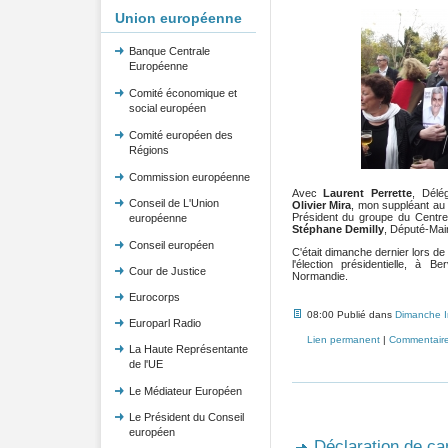
Union européenne
Banque Centrale
Européenne
Comité économique et
social européen
Comité européen des
Régions
Commission européenne
Avec
Laurent Perrette
, Délé
Conseil de L'Union
Olivier Mira
, mon suppléant au
Président du groupe du Centre
européenne
Stéphane Demilly
, Député-Mair
Conseil européen
C'était dimanche dernier lors de 
l'élection présidentielle, à 
Cour de Justice
Normandie.
Eurocorps
08:00 Publié dans
Dimanche 
Europarl Radio
Lien permanent
|
Commentaire
La Haute Représentante
de l'UE
Le Médiateur Européen
Le Président du Conseil
européen
Déclaration de ca