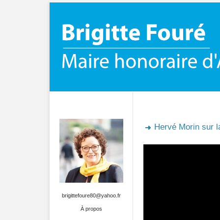
Hervé Morin sur l
brigittefoure80@yahoo.fr
À propos