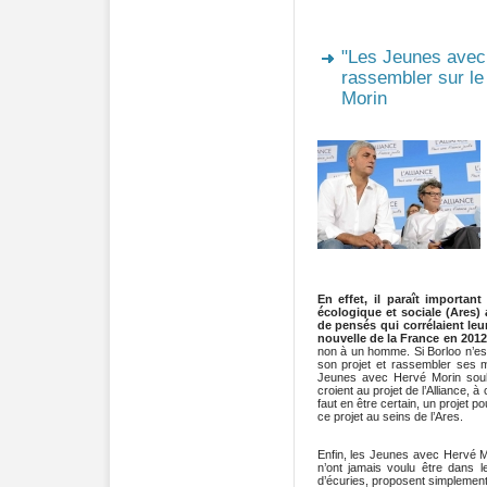
"Les Jeunes avec 
rassembler sur le 
Morin
En effet, il paraît important
écologique et sociale (Ares)
de pensés qui corrélaient leu
nouvelle de la France en 201
non à un homme. Si Borloo n’est 
son projet et rassembler ses mi
Jeunes avec Hervé Morin souh
croient au projet de l’Alliance, à 
faut en être certain, un projet p
ce projet au seins de l’Ares.
Enfin, les Jeunes avec Hervé Mor
n’ont jamais voulu être dans l
d’écuries, proposent simplement