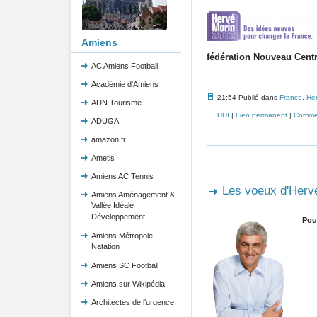
Amiens
fédération Nouveau Cent
AC Amiens Football
Académie d'Amiens
21:54 Publié dans
France
,
Her
ADN Tourisme
UDI
|
Lien permanent
|
Commen
ADUGA
amazon.fr
Ametis
Amiens AC Tennis
Les voeux d'Hervé
Amiens Aménagement &
Vallée Idéale
Développement
Pour
Amiens Métropole
Natation
Amiens SC Football
Amiens sur Wikipédia
Architectes de l'urgence