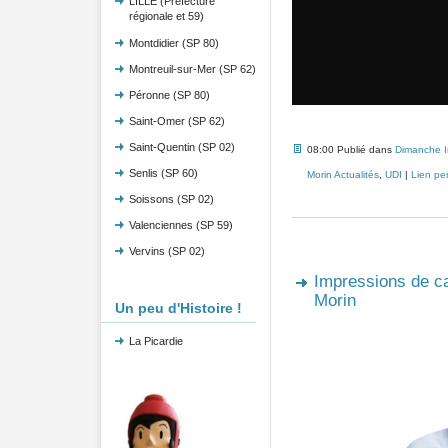
LILLE (Préfecture
régionale et 59)
Montdidier (SP 80)
Montreuil-sur-Mer (SP 62)
Péronne (SP 80)
Saint-Omer (SP 62)
Saint-Quentin (SP 02)
08:00 Publié dans
Dimanche 
Senlis (SP 60)
Morin Actualités
,
UDI
|
Lien pe
Soissons (SP 02)
Valenciennes (SP 59)
Vervins (SP 02)
Impressions de c
Morin
Un peu d'Histoire !
La Picardie