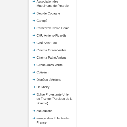
Association des
Musulmans de Picardie
Bleu de Cocagne
Canopé
Cathédrale Notre-Dame
CHU Amiens-Picardie
Ciné Saint-Leu
Cinéma Orson Welles
Cinéma Pathé Amiens
Cirque Jules Verne
Coliséum
Diocèse d'Amiens
Dr. Micky
Eglise Protestante Unie
de France (Paroisse de la
Somme)
esc amiens
europe direct Hauts-de-
France