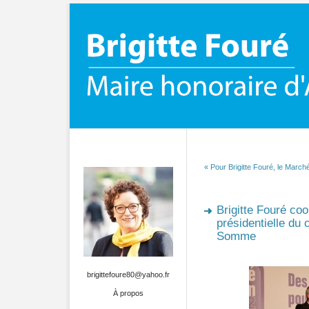
« Pour Brigitte Fouré, le March
Brigitte Fouré co
présidentielle du
Somme
brigittefoure80@yahoo.fr
À propos