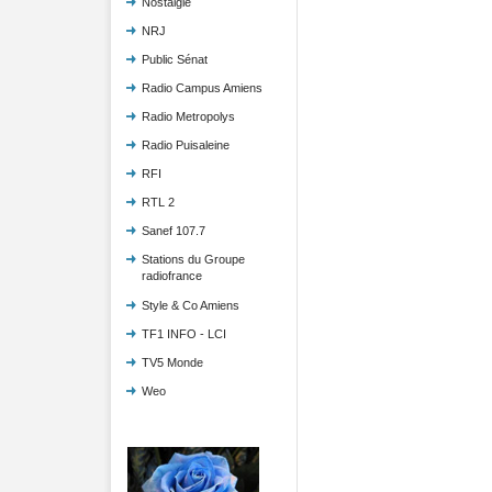
Nostalgie
NRJ
Public Sénat
Radio Campus Amiens
Radio Metropolys
Radio Puisaleine
RFI
RTL 2
Sanef 107.7
Stations du Groupe
radiofrance
Style & Co Amiens
TF1 INFO - LCI
TV5 Monde
Weo