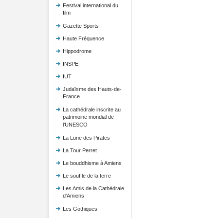
Festival international du
film
Gazette Sports
Haute Fréquence
Hippodrome
INSPE
IUT
Judaïsme des Hauts-de-
France
La cathédrale inscrite au
patrimoine mondial de
l'UNESCO
La Lune des Pirates
La Tour Perret
Le bouddhisme à Amiens
Le souffle de la terre
Les Amis de la Cathédrale
d'Amiens
Les Gothiques