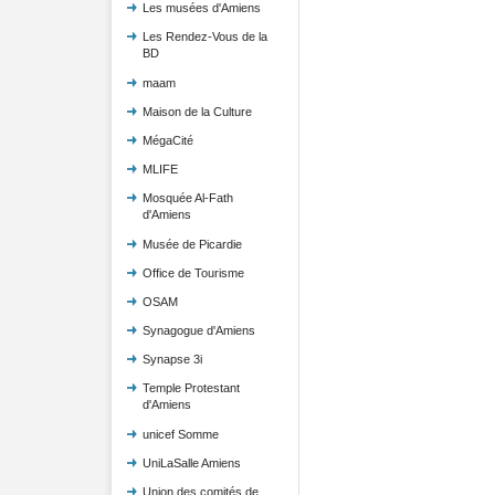
Les musées d'Amiens
Les Rendez-Vous de la
BD
maam
Maison de la Culture
MégaCité
MLIFE
Mosquée Al-Fath
d'Amiens
Musée de Picardie
Office de Tourisme
OSAM
Synagogue d'Amiens
Synapse 3i
Temple Protestant
d'Amiens
unicef Somme
UniLaSalle Amiens
Union des comités de