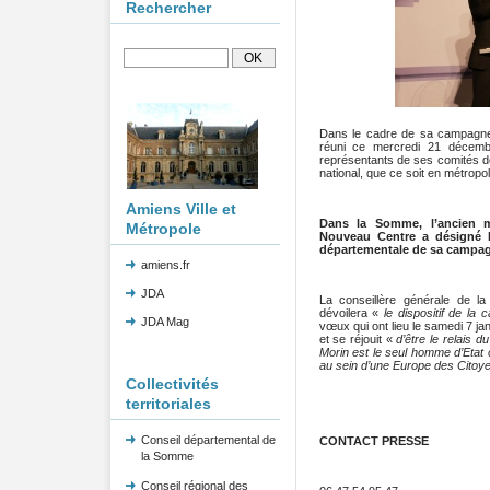
Rechercher
Dans le cadre de sa campagne p
réuni ce mercredi 21 décembr
représentants de ses comités de 
national, que ce soit en métropo
Amiens Ville et
Dans la Somme, l’ancien m
Métropole
Nouveau Centre a désigné B
départementale de sa campa
amiens.fr
JDA
La conseillère générale de l
dévoilera «
le dispositif de l
JDA Mag
vœux qui ont lieu le samedi 7 ja
et se réjouit «
d’être le relais 
Morin est le seul homme d’Etat
au sein d’une Europe des Citoy
Collectivités
territoriales
Conseil départemental de
CONTACT PRESSE
la Somme
Conseil régional des