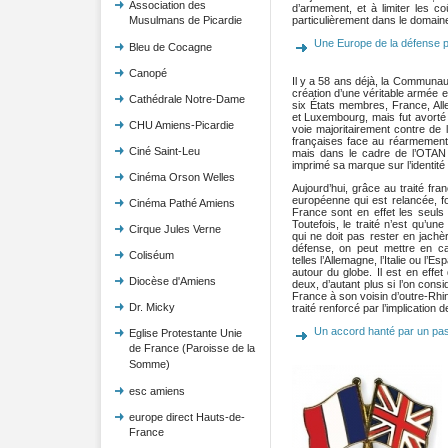
Association des
d’armement, et à limiter les c
particulièrement dans le domaine
Musulmans de Picardie
Une Europe de la défense pr
Bleu de Cocagne
Canopé
Il y a 58 ans déjà, la Communa
création d’une véritable armée e
Cathédrale Notre-Dame
six États membres, France, All
et Luxembourg, mais fut avorté s
CHU Amiens-Picardie
voie majoritairement contre de l
françaises face au réarmement 
Ciné Saint-Leu
mais dans le cadre de l’OTAN –
imprimé sa marque sur l’identit
Cinéma Orson Welles
Aujourd’hui, grâce au traité fran
européenne qui est relancée, fo
Cinéma Pathé Amiens
France sont en effet les seuls
Toutefois, le traité n’est qu’u
Cirque Jules Verne
qui ne doit pas rester en jachèr
défense, on peut mettre en c
Coliséum
telles l’Allemagne, l’Italie ou l
autour du globe. Il est en effet
Diocèse d'Amiens
deux, d’autant plus si l’on consi
France à son voisin d’outre-Rhi
Dr. Micky
traité renforcé par l’implication 
Un accord hanté par un pa
Eglise Protestante Unie
de France (Paroisse de la
Somme)
esc amiens
europe direct Hauts-de-
France