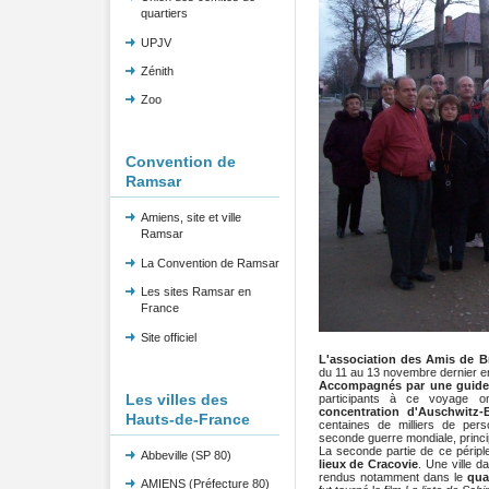
quartiers
UPJV
Zénith
Zoo
Convention de
Ramsar
Amiens, site et ville
Ramsar
La Convention de Ramsar
Les sites Ramsar en
France
Site officiel
L'association des Amis de Br
du 11 au 13 novembre dernier e
Accompagnés par une guide 
Les villes des
participants à ce voyage o
concentration d'Auschwitz
Hauts-de-France
centaines de milliers de per
seconde guerre mondiale, princi
La seconde partie de ce péripl
Abbeville (SP 80)
lieux de Cracovie
. Une ville d
rendus notamment dans le
qua
AMIENS (Préfecture 80)