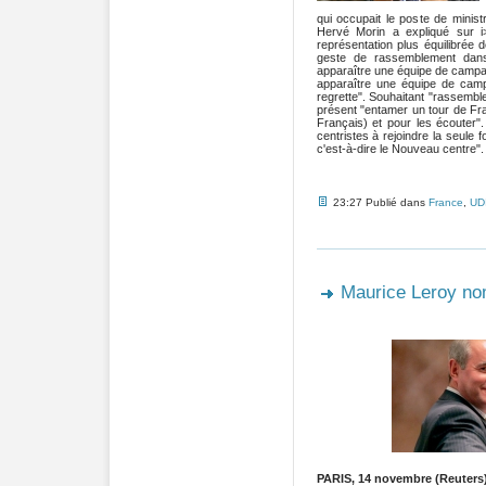
qui occupait le poste de minis
Hervé Morin a expliqué sur i>
représentation plus équilibrée d
geste de rassemblement dans
apparaître une équipe de campagne
apparaître une équipe de camp
regrette". Souhaitant "rassembler 
présent "entamer un tour de Fr
Français) et pour les écouter"
centristes à rejoindre la seule f
c'est-à-dire le Nouveau centre".
23:27 Publié dans
France
,
UD
Maurice Leroy nom
PARIS, 14 novembre (Reuters