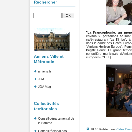
Rechercher
"La Francophonie, un mon
environ 50 personnes se sont 
café-restaurant "Le Kimbo", 
dans le cadre des Cafés Europe 
"Amiens Horizon Europe", Femme
Brigitte Fouré. Le grand témo
conseillère municipale d'Amie
Amiens Ville et
européen (CLEE).
Métropole
amiens.fr
JDA
JDA Mag
Collectivités
territoriales
Conseil départemental de
la Somme
18:05 Publié dans
Cafés Euro
Conseil régional des