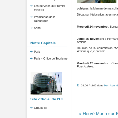
Les services du Premier
politiques, la Maman de ma coll
ministre
Débat sur l'éducation, avec not
Présidence de la
République
Mercredi 24 novembre
: Burea
Sénat
Jeudi 25 novembre
: Perman
Amiens.
Notre Capitale
Réunion de la commission "Ami
Amiens
que je préside.
Paris
Paris - Office de Tourisme
Vendredi 26 novembre
: Cons
Pour Amiens
.
08:00 Publié dans
Mon Agend
Site officiel de l'UE
Cliquez ici !
Hervé Morin sur E