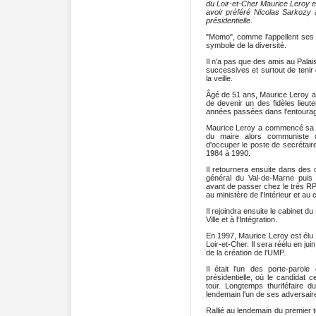
du Loir-et-Cher Maurice Leroy e
avoir préféré Nicolas Sarkozy 
présidentielle.
"Momo", comme l'appellent ses
symbole de la diversité.
Il n'a pas que des amis au Palais
successives et surtout de teni
la veille.
Âgé de 51 ans, Maurice Leroy a
de devenir un des fidèles lieu
années passées dans l'entoura
Maurice Leroy a commencé sa ca
du maire alors communiste d'
d'occuper le poste de secrétai
1984 à 1990.
Il retournera ensuite dans des 
général du Val-de-Marne puis 
avant de passer chez le très 
au ministère de l'Intérieur et au
Il rejoindra ensuite le cabinet d
Ville et à l'Intégration.
En 1997, Maurice Leroy est élu 
Loir-et-Cher. Il sera réélu en ju
de la création de l'UMP.
Il était l'un des porte-paro
présidentielle, où le candidat
tour. Longtemps thuriféfaire du
lendemain l'un de ses adversair
Rallié au lendemain du premier to