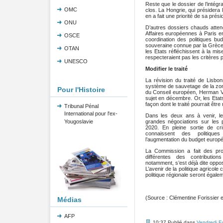
Reste que le dossier de l’intég
OMC
clos. La Hongrie, qui présidera l
en a fait une priorité de sa prés
ONU
D’autres dossiers chauds attend
Affaires européennes à Paris en
OSCE
coordination des politiques bu
souveraine connue par la Grèce, q
OTAN
les Etats réfléchissent à la mi
respecteraient pas les critères p
UNESCO
Modifier le traité
La révision du traité de Lisbo
système de sauvetage de la zon
Pour l'Histoire
du Conseil européen, Herman Va
sujet en décembre. Or, les Etat
façon dont le traité pourrait être
Tribunal Pénal
International pour l'ex-
Dans les deux ans à venir, le
Yougoslavie
grandes négociations sur les 
2020. En pleine sortie de cr
connaissent des politiques
l’augmentation du budget europé
La Commission a fait des pro
différentes des contribution
notamment, s’est déjà dite oppo
L’avenir de la politique agricole
politique régionale seront égale
(Source : Clémentine Forissier e
Médias
AFP
10:37 Publié dans
Vendredi E