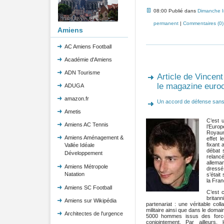
08:00 Publié dans
Dimanche 
permanent
|
Commentaires (0)
Amiens
AC Amiens Football
Académie d'Amiens
ADN Tourisme
Article de Vincen
le magazine euroc
ADUGA
amazon.fr
Un accord de défense sans
Ametis
C’est 
Amiens AC Tennis
l’Euro
Royaum
Amiens Aménagement &
effet 
fixant 
Vallée Idéale
débat 
Développement
relanc
allema
Amiens Métropole
dressé 
Natation
s’était
la Fran
Amiens SC Football
C’est 
britan
Amiens sur Wikipédia
partenariat : une véritable col
militaire ainsi que dans le doma
Architectes de l'urgence
5000 hommes issus des forces
conjointement. Par ailleurs,