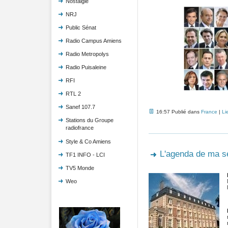
Nostalgie
NRJ
Public Sénat
Radio Campus Amiens
Radio Metropolys
Radio Puisaleine
RFI
RTL 2
Sanef 107.7
16:57 Publié dans
France
|
Li
Stations du Groupe
radiofrance
Style & Co Amiens
L'agenda de ma 
TF1 INFO - LCI
TV5 Monde
Weo