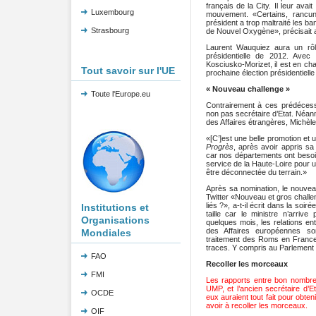
français de la City. Il leur ava
Luxembourg
mouvement. «Certains, rancuni
président a trop maltraité les ba
Strasbourg
de Nouvel Oxygène», précisait 
Laurent Wauquiez aura un rôl
présidentielle de 2012. Avec l
Kosciusko-Morizet, il est en cha
Tout savoir sur l'UE
prochaine élection présidentiell
« Nouveau challenge »
Toute l'Europe.eu
Contrairement à ces prédécess
non pas secrétaire d’Etat. Néanmo
des Affaires étrangères, Michèle 
«[C’]est une belle promotion et u
Progrès
, après avoir appris sa
car nos départements ont besoin
service de la Haute-Loire pour u
être déconnectée du terrain.»
Après sa nomination, le nouvea
Twitter «Nouveau et gros challeng
liés ?», a-t-il écrit dans la soir
Institutions et
taille car le ministre n’arriv
Organisations
quelques mois, les relations e
des Affaires européennes so
Mondiales
traitement des Roms en France 
traces. Y compris au Parlement
FAO
Recoller les morceaux
FMI
Les rapports entre bon nombr
UMP, et l’ancien secrétaire d’Et
OCDE
eux auraient tout fait pour obte
avoir à recoller les morceaux.
OIF