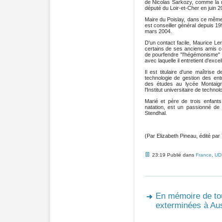
de Nicolas Sarkozy, comme la m
député du Loir-et-Cher en juin 2
Maire du Poislay, dans ce mêm
est conseiller général depuis 19
mars 2004.
D'un contact facile, Maurice Le
certains de ses anciens amis c
de pourfendre "l'hégémonisme" 
avec laquelle il entretient d'excel
Il est titulaire d'une maîtris
technologie de gestion des ent
des études au lycée Montaign
l'Institut universitaire de techno
Marié et père de trois enfants
natation, est un passionné de c
Stendhal.
(Par Elizabeth Pineau, édité par
23:19 Publié dans
France
,
UD
En mémoire de to
exterminées à Au