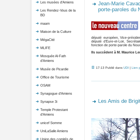
Les musées d'Amiens
Jean-Marie Cavad
porte-paroles du
Les Rendez-Vous de la
BD
maam
Maison de la Culture
député européen, Vice-préside
MégaCité
député d’Eure-et-Loir, Secréta
fonction de porte-parole du Nou
MLIFE
Ils succèdent à M. Maurice Lero
Mosquée Al-Fath
d'Amiens
17:13 Publié dans
UDI
|
Lien 
Musée de Picardie
Office de Tourisme
OSAM
Synagogue d'Amiens
Les Amis de Brigi
Synapse 3i
Temple Protestant
d'Amiens
unicef Somme
UniLaSalle Amiens
Union des comités de