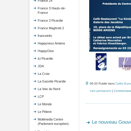
France 24
France 3 Hauts-de-
France
France 3 Picardie
France Maghreb 2
franceinfo:
Happyness Amiens
HappyOise
ici Picardie
JDA
La Croix
La Gazette Picardie
09:33 Publié dans
Cafés Euro
La Voix du Nord
Lien permanent
|
Commentaire
LCP
Le Monde
Le Pèlerin
Multimedia Centre
Le nouveau Gouv
(Parlement européen)