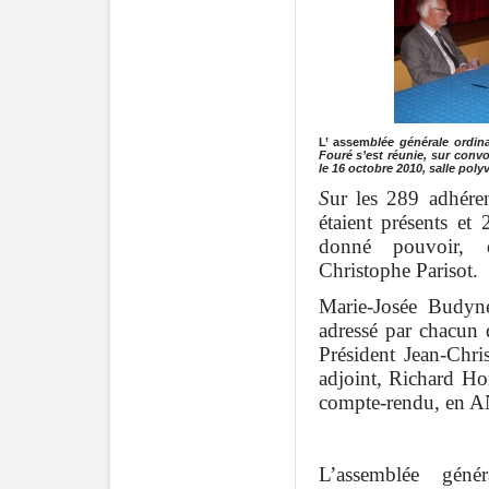
L’ ass
em
blée générale ordina
Fouré s’est réunie, sur convo
le 16 octobre 2010, salle pol
S
ur les 289 adhéren
étaient présents et 
donné pouvoir, d
Christophe Parisot.
Marie-Josée Budyn
adressé par chacun 
Président Jean-Chris
adjoint, Richard Hon
compte-rendu, en
L’assemblée gén