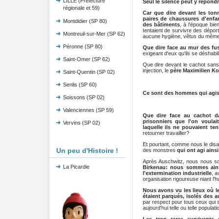
LILLE (Préfecture
Seul le silence peut y répond
régionale et 59)
Car que dire devant les ton
paires de chaussures d'enfan
Montdidier (SP 80)
des bâtiments
, à l'époque bie
tentaient de survivre des déport
Montreuil-sur-Mer (SP 62)
aucune hygiène, vêtus du même
Péronne (SP 80)
Que dire face au mur des fusi
exigeant d'eux qu'ils se déshabi
Saint-Omer (SP 62)
Que dire devant le cachot sans 
injection, le
père Maximilien Ko
Saint-Quentin (SP 02)
Senlis (SP 60)
Ce sont des hommes qui agiss
Soissons (SP 02)
Valenciennes (SP 59)
Que dire face au cachot da
prisonniers que l'on voulai
Vervins (SP 02)
laquelle ils ne pouvaient te
retourner travailler?
Et pourtant, comme nous le disai
Un peu d'Histoire !
des monstres
qui ont agi ainsi.
Après Auschwitz, nous nous s
La Picardie
Birkenau: nous sommes ainsi
l'extermination industrielle
, a
organisation rigoureuse niant l'
Nous avons vu les lieux où le
étaient parqués, isolés des a
par respect pour tous ceux qui so
aujourd'hui telle ou telle populati