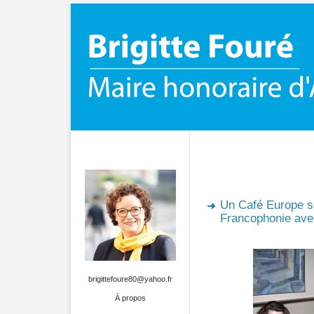
Un Café Europe so
Francophonie ave
brigittefoure80@yahoo.fr
À propos