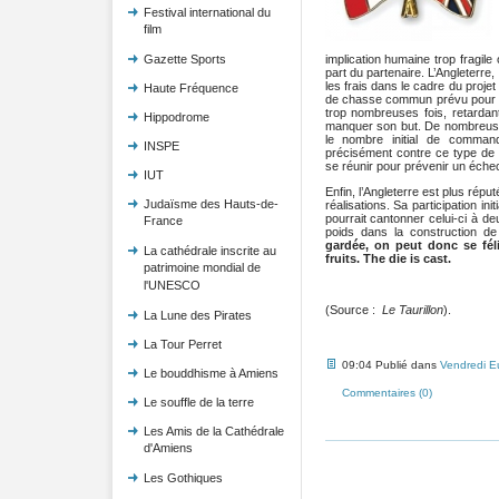
Festival international du
film
implication humaine trop fragile
Gazette Sports
part du partenaire. L’Angleterre, l
les frais dans le cadre du projet
Haute Fréquence
de chasse commun prévu pour l
trop nombreuses fois, retardant
Hippodrome
manquer son but. De nombreuse
le nombre initial de command
INSPE
précisément contre ce type de 
se réunir pour prévenir un éche
IUT
Enfin, l’Angleterre est plus répu
Judaïsme des Hauts-de-
réalisations. Sa participation ini
pourrait cantonner celui-ci à d
France
poids dans la construction de
gardée, on peut donc se féli
La cathédrale inscrite au
fruits. The die is cast.
patrimoine mondial de
l'UNESCO
(Source :
Le Taurillon
).
La Lune des Pirates
La Tour Perret
09:04 Publié dans
Vendredi E
Le bouddhisme à Amiens
Commentaires (0)
Le souffle de la terre
Les Amis de la Cathédrale
d'Amiens
Les Gothiques