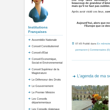
Les trop rares survivants
beaucoup de grandeur d'âme q
mais qu'il ne faut pas oublier..
Après avoir visité ces lieux,
com
Aujourd'hui, alors que no
l'Europe que ce devo
Institutions
Françaises
Assemblée Nationale
07:45 Publié dans
En mémoir
Conseil Constitutionnel
permanent
|
Commentaires (0)
Conseil d'Etat
Conseil Economique,
Social et Environnemental
Conseil Supérieur de la
Magistrature
L'agenda de ma 
Le Défenseur des Droits
Le Gouvernement
Le Premier Ministre
Les Conseils
départementaux
Les Conseils régionaux