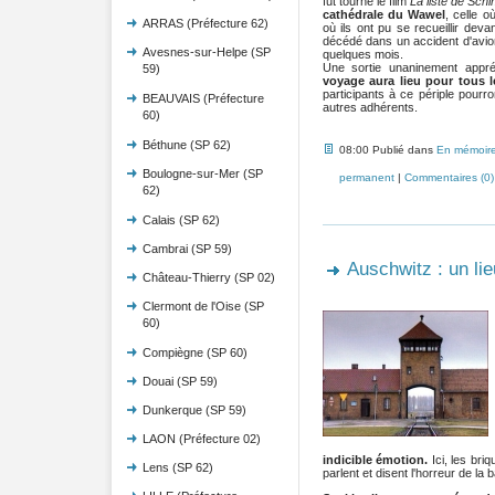
fut tourné le film
La liste de Schi
cathédrale du Wawel
, celle où
ARRAS (Préfecture 62)
où ils ont pu se recueillir dev
décédé dans un accident d'avio
Avesnes-sur-Helpe (SP
quelques mois.
Une sortie unaninement appr
59)
voyage aura lieu pour tous l
participants à ce périple pourro
BEAUVAIS (Préfecture
autres adhérents.
60)
Béthune (SP 62)
08:00 Publié dans
En mémoir
Boulogne-sur-Mer (SP
permanent
|
Commentaires (0)
62)
Calais (SP 62)
Cambrai (SP 59)
Auschwitz : un lieu
Château-Thierry (SP 02)
Clermont de l'Oise (SP
60)
Compiègne (SP 60)
Douai (SP 59)
Dunkerque (SP 59)
LAON (Préfecture 02)
indicible émotion.
Ici, les br
Lens (SP 62)
parlent et disent l'horreur de la b