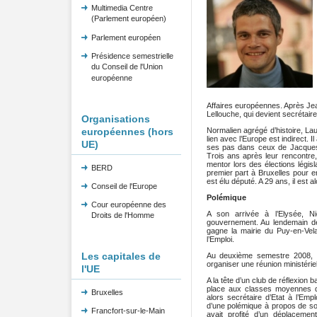
Multimedia Centre
(Parlement européen)
Parlement européen
Présidence semestrielle
du Conseil de l'Union
européenne
Affaires européennes. Après Je
Lellouche, qui devient secrétai
Organisations
européennes (hors
Normalien agrégé d’histoire, La
lien avec l’Europe est indirect. 
UE)
ses pas dans ceux de Jacques B
Trois ans après leur rencontre
mentor lors des élections légis
BERD
premier part à Bruxelles pour 
est élu député. A 29 ans, il est 
Conseil de l'Europe
Polémique
Cour européenne des
A son arrivée à l’Elysée, N
Droits de l'Homme
gouvernement. Au lendemain de
gagne la mairie du Puy-en-Vela
l’Emploi.
Les capitales de
Au deuxième semestre 2008, il
organiser une réunion ministérie
l'UE
A la tête d’un club de réflexion b
place aux classes moyennes dan
Bruxelles
alors secrétaire d’Etat à l’Em
d’une polémique à propos de s
Francfort-sur-le-Main
avait profité d’un déplaceme