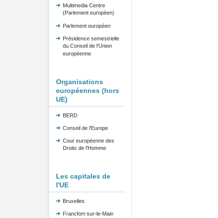
Multimedia Centre
(Parlement européen)
Parlement européen
Présidence semestrielle
du Conseil de l'Union
européenne
Organisations
européennes (hors
UE)
BERD
Conseil de l'Europe
Cour européenne des
Droits de l'Homme
Les capitales de
l'UE
Bruxelles
Francfort-sur-le-Main