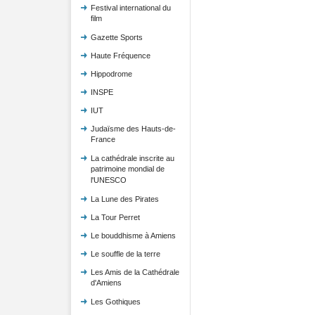
Festival international du
film
Gazette Sports
Haute Fréquence
Hippodrome
INSPE
IUT
Judaïsme des Hauts-de-
France
La cathédrale inscrite au
patrimoine mondial de
l'UNESCO
La Lune des Pirates
La Tour Perret
Le bouddhisme à Amiens
Le souffle de la terre
Les Amis de la Cathédrale
d'Amiens
Les Gothiques