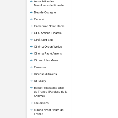
Association des
Musulmans de Picardie
Bleu de Cocagne
Canopé
Cathédrale Notre-Dame
CHU Amiens-Picardie
Ciné Saint-Leu
Cinéma Orson Welles
Cinéma Pathé Amiens
Cirque Jules Verne
Coliséum
Diocèse d'Amiens
Dr. Micky
Eglise Protestante Unie
de France (Paroisse de la
Somme)
esc amiens
europe direct Hauts-de-
France