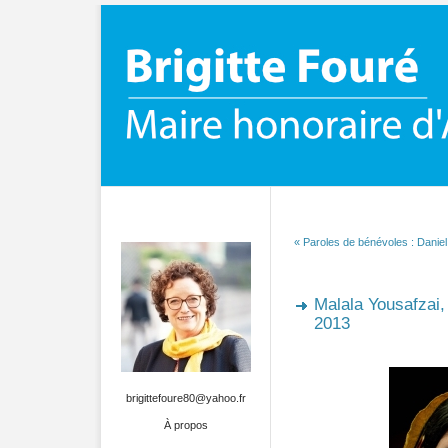
« Paroles de bénévoles : Daniel
Malala Yousafzai,
2013
brigittefoure80@yahoo.fr
À propos