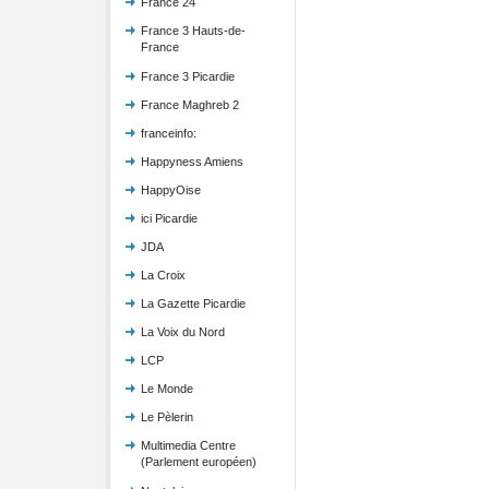
France 24
France 3 Hauts-de-
France
France 3 Picardie
France Maghreb 2
franceinfo:
Happyness Amiens
HappyOise
ici Picardie
JDA
La Croix
La Gazette Picardie
La Voix du Nord
LCP
Le Monde
Le Pèlerin
Multimedia Centre
(Parlement européen)