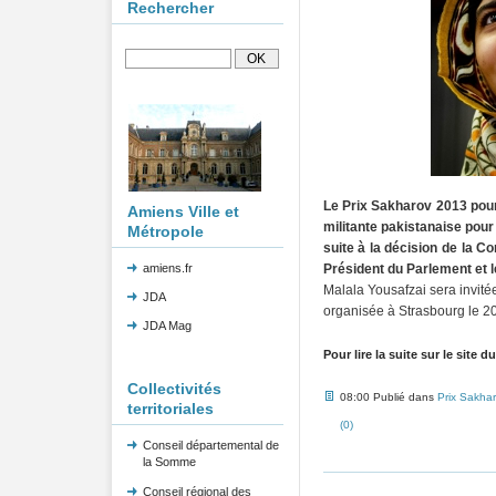
Rechercher
Le Prix Sakharov 2013 pour l
Amiens Ville et
militante pakistanaise pour 
Métropole
suite à la décision de la C
amiens.fr
Président du Parlement et le
Malala Yousafzai sera invité
JDA
organisée à Strasbourg le 2
JDA Mag
Pour lire la suite sur le site
Collectivités
08:00 Publié dans
Prix Sakha
territoriales
(0)
Conseil départemental de
la Somme
Conseil régional des