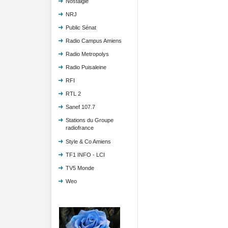
Nostalgie
NRJ
Public Sénat
Radio Campus Amiens
Radio Metropolys
Radio Puisaleine
RFI
RTL 2
Sanef 107.7
Stations du Groupe
radiofrance
Style & Co Amiens
TF1 INFO - LCI
TV5 Monde
Weo