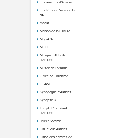
Les musées d'Amiens
Les Rendez-Vous de la
BD
maam
Maison de la Culture
MégaCité
MLIFE
Mosquée Al-Fath
d'Amiens
Musée de Picardie
Office de Tourisme
OSAM
Synagogue d'Amiens
Synapse 3i
Temple Protestant
d'Amiens
unicef Somme
UniLaSalle Amiens
Union des comités de