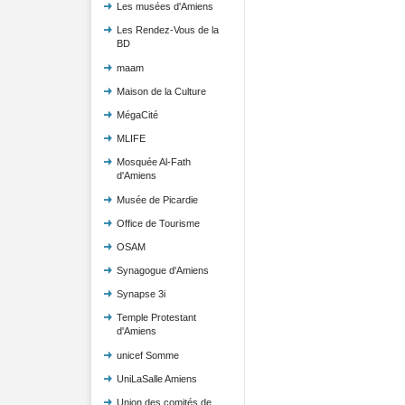
Les musées d'Amiens
Les Rendez-Vous de la
BD
maam
Maison de la Culture
MégaCité
MLIFE
Mosquée Al-Fath
d'Amiens
Musée de Picardie
Office de Tourisme
OSAM
Synagogue d'Amiens
Synapse 3i
Temple Protestant
d'Amiens
unicef Somme
UniLaSalle Amiens
Union des comités de