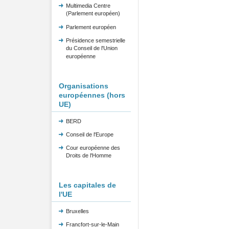
Multimedia Centre
(Parlement européen)
Parlement européen
Présidence semestrielle
du Conseil de l'Union
européenne
Organisations
européennes (hors
UE)
BERD
Conseil de l'Europe
Cour européenne des
Droits de l'Homme
Les capitales de
l'UE
Bruxelles
Francfort-sur-le-Main