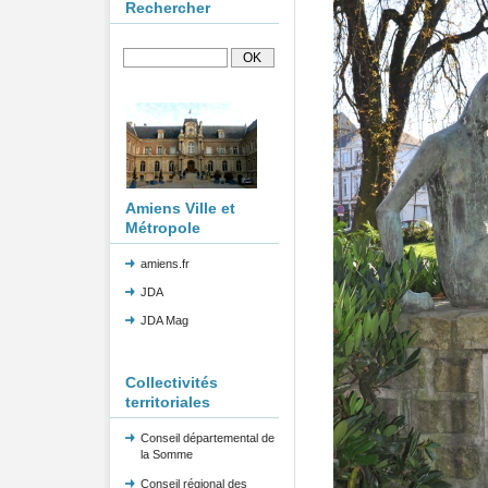
Rechercher
Amiens Ville et
Métropole
amiens.fr
JDA
JDA Mag
Collectivités
territoriales
Conseil départemental de
la Somme
Conseil régional des