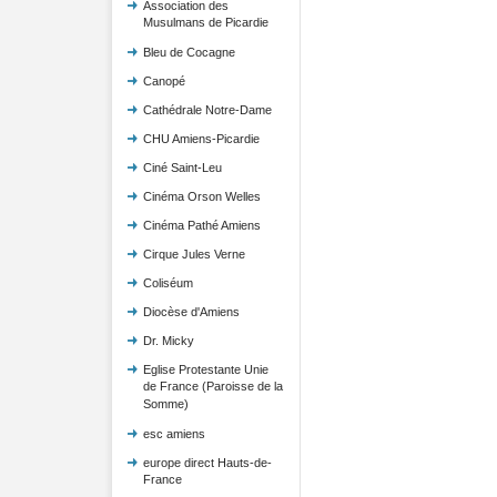
Association des
Musulmans de Picardie
Bleu de Cocagne
Canopé
Cathédrale Notre-Dame
CHU Amiens-Picardie
Ciné Saint-Leu
Cinéma Orson Welles
Cinéma Pathé Amiens
Cirque Jules Verne
Coliséum
Diocèse d'Amiens
Dr. Micky
Eglise Protestante Unie
de France (Paroisse de la
Somme)
esc amiens
europe direct Hauts-de-
France