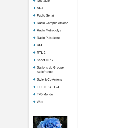
Nostalgie
NRJ
Public Sénat
Radio Campus Amiens
Radio Metropolys
Radio Puisaleine
RFI
RTL 2
Sanef 107.7
Stations du Groupe
radiofrance
Style & Co Amiens
TF1 INFO - LCI
TV5 Monde
Weo