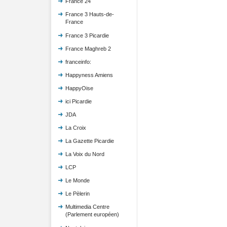
France 24
France 3 Hauts-de-
France
France 3 Picardie
France Maghreb 2
franceinfo:
Happyness Amiens
HappyOise
ici Picardie
JDA
La Croix
La Gazette Picardie
La Voix du Nord
LCP
Le Monde
Le Pèlerin
Multimedia Centre
(Parlement européen)