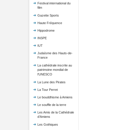
Festival international du
film
Gazette Sports
Haute Fréquence
Hippodrome
INSPE
IUT
Judaïsme des Hauts-de-
France
La cathédrale inscrite au
patrimoine mondial de
l'UNESCO
La Lune des Pirates
La Tour Perret
Le bouddhisme à Amiens
Le souffle de la terre
Les Amis de la Cathédrale
d'Amiens
Les Gothiques