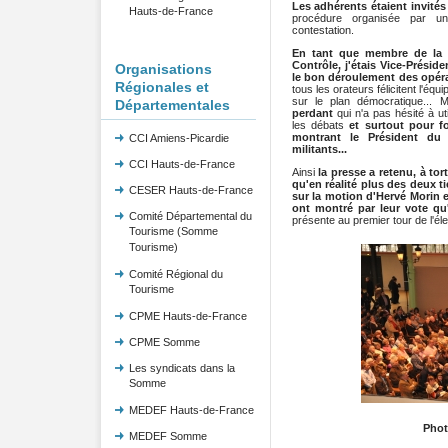
Les adhérents étaient invités
Hauts-de-France
procédure organisée par un p
contestation.
En tant que membre de la C
Contrôle, j'étais Vice-Présid
Organisations
le bon déroulement des opéra
Régionales et
tous les orateurs félicitent l'éq
sur le plan démocratique... 
Départementales
perdant
qui n'a pas hésité à ut
les débats
et surtout pour f
montrant le Président d
CCI Amiens-Picardie
militants...
CCI Hauts-de-France
Ainsi
la presse a retenu, à tor
qu'en réalité plus des deux t
CESER Hauts-de-France
sur la motion d'Hervé Morin 
ont montré par leur vote qu'
Comité Départemental du
présente au premier tour de l'élec
Tourisme (Somme
Tourisme)
Comité Régional du
Tourisme
CPME Hauts-de-France
CPME Somme
Les syndicats dans la
Somme
MEDEF Hauts-de-France
Phot
MEDEF Somme