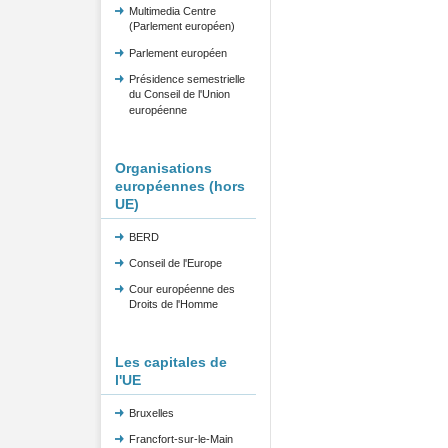
Multimedia Centre
(Parlement européen)
Parlement européen
Présidence semestrielle
du Conseil de l'Union
européenne
Organisations
européennes (hors
UE)
BERD
Conseil de l'Europe
Cour européenne des
Droits de l'Homme
Les capitales de
l'UE
Bruxelles
Francfort-sur-le-Main