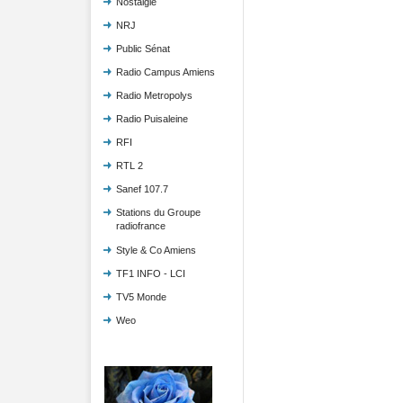
Nostalgie
NRJ
Public Sénat
Radio Campus Amiens
Radio Metropolys
Radio Puisaleine
RFI
RTL 2
Sanef 107.7
Stations du Groupe
radiofrance
Style & Co Amiens
TF1 INFO - LCI
TV5 Monde
Weo