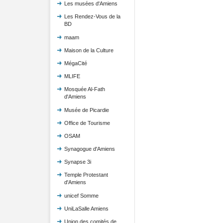
Les musées d'Amiens
Les Rendez-Vous de la
BD
maam
Maison de la Culture
MégaCité
MLIFE
Mosquée Al-Fath
d'Amiens
Musée de Picardie
Office de Tourisme
OSAM
Synagogue d'Amiens
Synapse 3i
Temple Protestant
d'Amiens
unicef Somme
UniLaSalle Amiens
Union des comités de