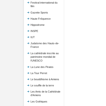
Festival international du
film
Gazette Sports
Haute Fréquence
Hippodrome
INSPE
IUT
Judaïsme des Hauts-de-
France
La cathédrale inscrite au
patrimoine mondial de
l'UNESCO
La Lune des Pirates
La Tour Perret
Le bouddhisme à Amiens
Le souffle de la terre
Les Amis de la Cathédrale
d'Amiens
Les Gothiques