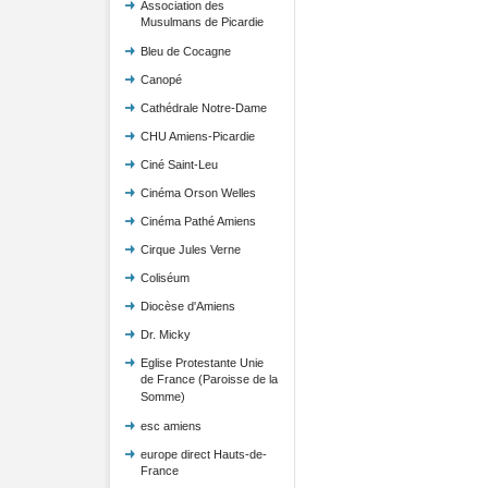
Association des
Musulmans de Picardie
Bleu de Cocagne
Canopé
Cathédrale Notre-Dame
CHU Amiens-Picardie
Ciné Saint-Leu
Cinéma Orson Welles
Cinéma Pathé Amiens
Cirque Jules Verne
Coliséum
Diocèse d'Amiens
Dr. Micky
Eglise Protestante Unie
de France (Paroisse de la
Somme)
esc amiens
europe direct Hauts-de-
France