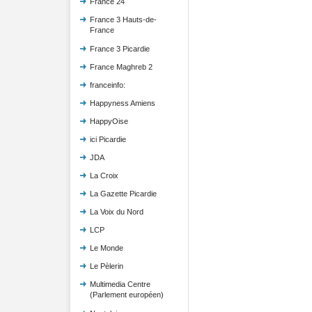
France 24
France 3 Hauts-de-
France
France 3 Picardie
France Maghreb 2
franceinfo:
Happyness Amiens
HappyOise
ici Picardie
JDA
La Croix
La Gazette Picardie
La Voix du Nord
LCP
Le Monde
Le Pèlerin
Multimedia Centre
(Parlement européen)