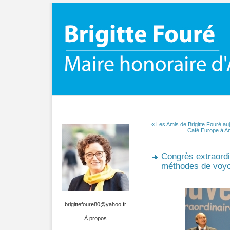
« Les Amis de Brigitte Fouré au
Café Europe à Am
Congrès extraord
méthodes de voyo
brigittefoure80@yahoo.fr
À propos