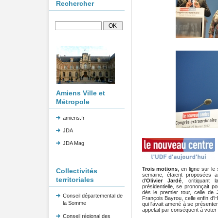
Rechercher
Amiens Ville et
Métropole
amiens.fr
JDA
JDA Mag
Trois motions
, en ligne sur l
Collectivités
semaine, étaient proposées a
territoriales
d'
Olivier Jardé
, critiquant 
présidentielle, se prononçait 
dès le premier tour, celle de
Conseil départemental de
François Bayrou, celle enfin d
la Somme
qui l'avait amené à se présenter 
appelait par conséquent à voter 
Conseil régional des