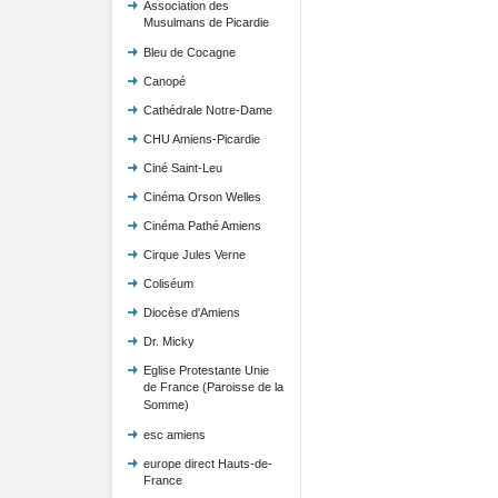
Association des
Musulmans de Picardie
Bleu de Cocagne
Canopé
Cathédrale Notre-Dame
CHU Amiens-Picardie
Ciné Saint-Leu
Cinéma Orson Welles
Cinéma Pathé Amiens
Cirque Jules Verne
Coliséum
Diocèse d'Amiens
Dr. Micky
Eglise Protestante Unie
de France (Paroisse de la
Somme)
esc amiens
europe direct Hauts-de-
France