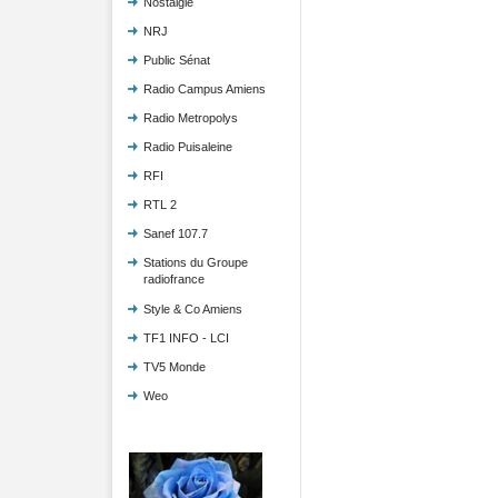
Nostalgie
NRJ
Public Sénat
Radio Campus Amiens
Radio Metropolys
Radio Puisaleine
RFI
RTL 2
Sanef 107.7
Stations du Groupe
radiofrance
Style & Co Amiens
TF1 INFO - LCI
TV5 Monde
Weo