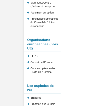
Multimedia Centre
(Parlement européen)
Parlement européen
Présidence semestrielle
du Conseil de l'Union
européenne
Organisations
européennes (hors
UE)
BERD
Conseil de l'Europe
Cour européenne des
Droits de l'Homme
Les capitales de
l'UE
Bruxelles
Francfort-sur-le-Main