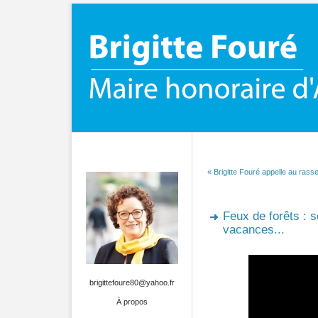
« Brigitte Fouré appelle au ras
Feux de forêts : s
vacances...
brigittefoure80@yahoo.fr
À propos