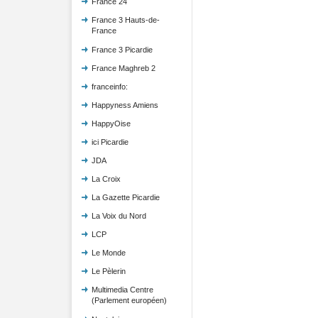
France 24
France 3 Hauts-de-
France
France 3 Picardie
France Maghreb 2
franceinfo:
Happyness Amiens
HappyOise
ici Picardie
JDA
La Croix
La Gazette Picardie
La Voix du Nord
LCP
Le Monde
Le Pèlerin
Multimedia Centre
(Parlement européen)