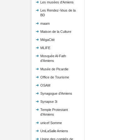
Les musées d'Amiens
Les Rendez-Vous de la
BD
maam
Maison de la Culture
MégaCité
MLIFE
Mosquée Al-Fath
d'Amiens
Musée de Picardie
Office de Tourisme
OSAM
Synagogue d'Amiens
Synapse 3i
Temple Protestant
d'Amiens
unicef Somme
UniLaSalle Amiens
Union des comités de