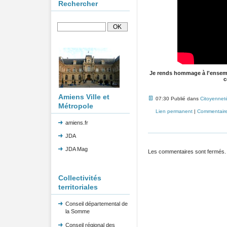
Rechercher
Je rends hommage à l'ensemb
c
Amiens Ville et
07:30 Publié dans
Citoyennet
Métropole
Lien permanent
|
Commentaire
amiens.fr
JDA
JDA Mag
Les commentaires sont fermés.
Collectivités
territoriales
Conseil départemental de
la Somme
Conseil régional des