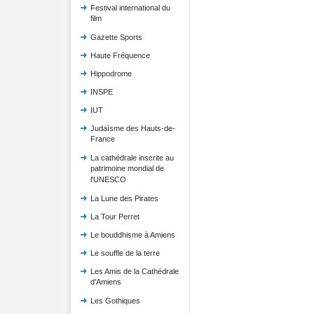
Festival international du
film
Gazette Sports
Haute Fréquence
Hippodrome
INSPE
IUT
Judaïsme des Hauts-de-
France
La cathédrale inscrite au
patrimoine mondial de
l'UNESCO
La Lune des Pirates
La Tour Perret
Le bouddhisme à Amiens
Le souffle de la terre
Les Amis de la Cathédrale
d'Amiens
Les Gothiques