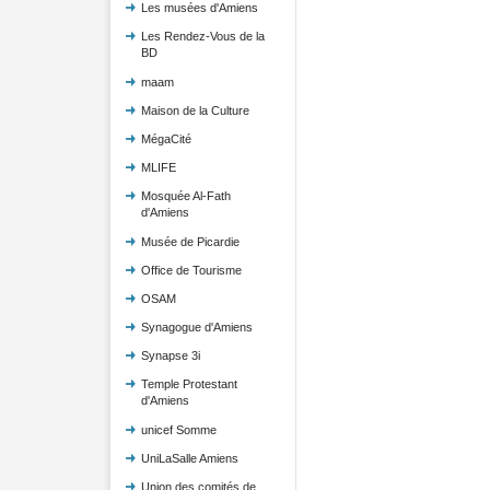
Les musées d'Amiens
Les Rendez-Vous de la
BD
maam
Maison de la Culture
MégaCité
MLIFE
Mosquée Al-Fath
d'Amiens
Musée de Picardie
Office de Tourisme
OSAM
Synagogue d'Amiens
Synapse 3i
Temple Protestant
d'Amiens
unicef Somme
UniLaSalle Amiens
Union des comités de