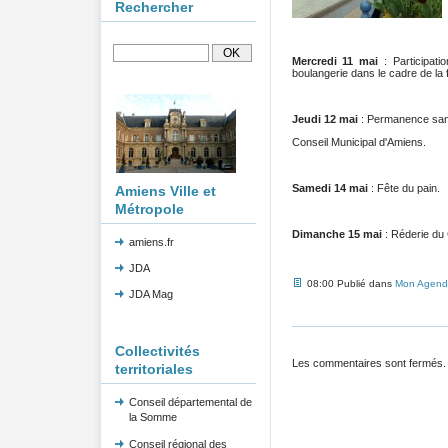
Rechercher
Mercredi 11 mai
: Participat
boulangerie dans le cadre de la f
Jeudi 12 mai
: Permanence sa
Conseil Municipal d'Amiens.
Samedi 14 mai
: Fête du pain.
Amiens Ville et
Métropole
Dimanche 15 mai
: Réderie du 
amiens.fr
JDA
08:00 Publié dans
Mon Agend
JDA Mag
Collectivités
Les commentaires sont fermés.
territoriales
Conseil départemental de
la Somme
Conseil régional des