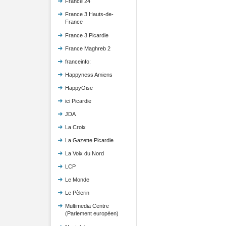
France 24
France 3 Hauts-de-
France
France 3 Picardie
France Maghreb 2
franceinfo:
Happyness Amiens
HappyOise
ici Picardie
JDA
La Croix
La Gazette Picardie
La Voix du Nord
LCP
Le Monde
Le Pèlerin
Multimedia Centre
(Parlement européen)