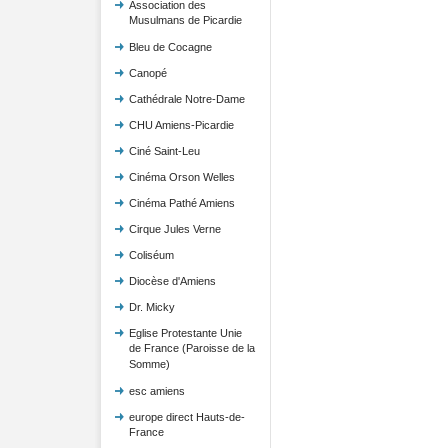
Association des
Musulmans de Picardie
Bleu de Cocagne
Canopé
Cathédrale Notre-Dame
CHU Amiens-Picardie
Ciné Saint-Leu
Cinéma Orson Welles
Cinéma Pathé Amiens
Cirque Jules Verne
Coliséum
Diocèse d'Amiens
Dr. Micky
Eglise Protestante Unie
de France (Paroisse de la
Somme)
esc amiens
europe direct Hauts-de-
France