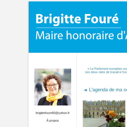
« Le Parlement européen ouv
ses deux sites de travail à l'o
L'agenda de ma 
brigittefoure80@yahoo.fr
À propos