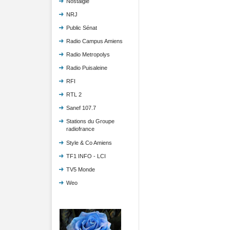
Nostalgie
NRJ
Public Sénat
Radio Campus Amiens
Radio Metropolys
Radio Puisaleine
RFI
RTL 2
Sanef 107.7
Stations du Groupe
radiofrance
Style & Co Amiens
TF1 INFO - LCI
TV5 Monde
Weo