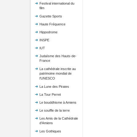
Festival international du
film
Gazette Sports
Haute Fréquence
Hippodrome
INSPE
IUT
Judaïsme des Hauts-de-
France
La cathédrale inscrite au
patrimoine mondial de
l'UNESCO
La Lune des Pirates
La Tour Perret
Le bouddhisme à Amiens
Le souffle de la terre
Les Amis de la Cathédrale
d'Amiens
Les Gothiques