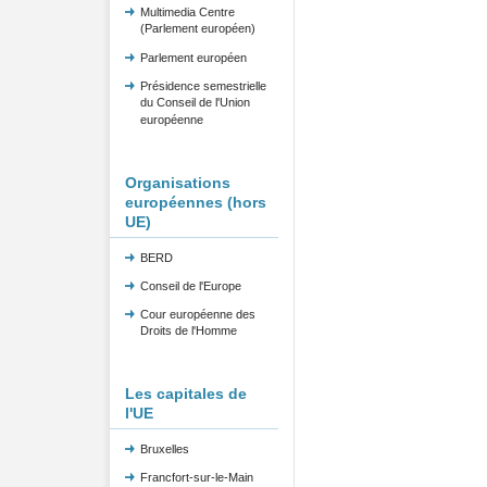
Multimedia Centre
(Parlement européen)
Parlement européen
Présidence semestrielle
du Conseil de l'Union
européenne
Organisations
européennes (hors
UE)
BERD
Conseil de l'Europe
Cour européenne des
Droits de l'Homme
Les capitales de
l'UE
Bruxelles
Francfort-sur-le-Main