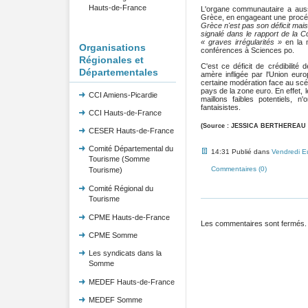
Hauts-de-France
L'organe communautaire a aussi
Grèce, en engageant une procéd
Grèce n'est pas son déficit mais 
signalé dans le rapport de la 
« graves irrégularités »
en la m
Organisations
conférences à Sciences po.
Régionales et
C'est ce déficit de crédibilité 
Départementales
amère infligée par l'Union euro
certaine modération face au scé
pays de la zone euro. En effet,
CCI Amiens-Picardie
maillons faibles potentiels, n
fantaisistes.
CCI Hauts-de-France
(Source : JESSICA BERTHEREAU
CESER Hauts-de-France
Comité Départemental du
14:31 Publié dans
Vendredi E
Tourisme (Somme
Commentaires (0)
Tourisme)
Comité Régional du
Tourisme
CPME Hauts-de-France
Les commentaires sont fermés.
CPME Somme
Les syndicats dans la
Somme
MEDEF Hauts-de-France
MEDEF Somme