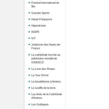
Festival international du
film
Gazette Sports
Haute Fréquence
Hippodrome
INSPE
IUT
Judaïsme des Hauts-de-
France
La cathédrale inscrite au
patrimoine mondial de
l'UNESCO
La Lune des Pirates
La Tour Perret
Le bouddhisme à Amiens
Le souffle de la terre
Les Amis de la Cathédrale
d'Amiens
Les Gothiques