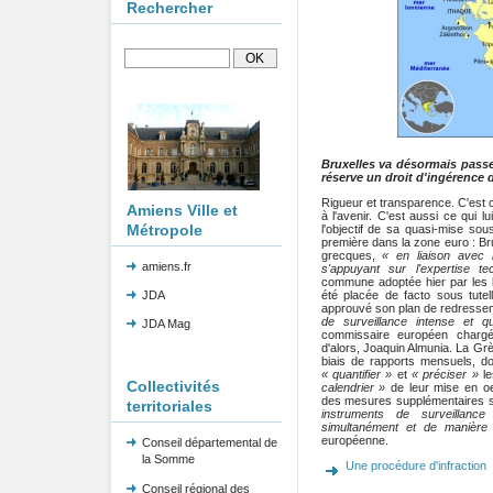
Rechercher
Bruxelles va désormais passe
réserve un droit d'ingérence
Rigueur et transparence. C'est
Amiens Ville et
à l'avenir. C'est aussi ce qui lu
Métropole
l'objectif de sa quasi-mise so
première dans la zone euro : Br
grecques,
« en liaison avec
amiens.fr
s'appuyant sur l'expertise 
commune adoptée hier par les l
JDA
été placée de facto sous tute
approuvé son plan de redresseme
de surveillance intense et 
JDA Mag
commissaire européen chargé
d'alors, Joaquin Almunia. La Gr
biais de rapports mensuels, do
« quantifier »
et
« préciser »
le
Collectivités
calendrier »
de leur mise en oe
des mesures supplémentaires s
territoriales
instruments de surveillance
simultanément et de manière 
européenne.
Conseil départemental de
la Somme
Une procédure d'infraction
Conseil régional des