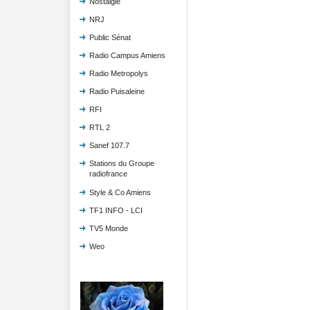
Nostalgie
NRJ
Public Sénat
Radio Campus Amiens
Radio Metropolys
Radio Puisaleine
RFI
RTL 2
Sanef 107.7
Stations du Groupe
radiofrance
Style & Co Amiens
TF1 INFO - LCI
TV5 Monde
Weo