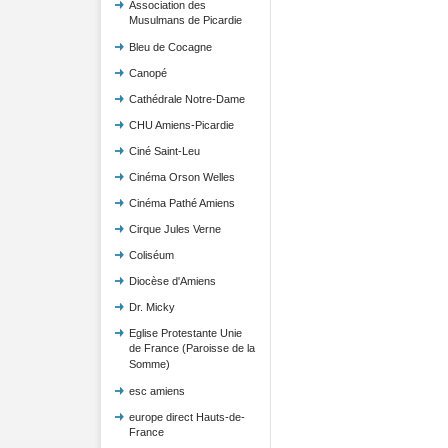
Association des
Musulmans de Picardie
Bleu de Cocagne
Canopé
Cathédrale Notre-Dame
CHU Amiens-Picardie
Ciné Saint-Leu
Cinéma Orson Welles
Cinéma Pathé Amiens
Cirque Jules Verne
Coliséum
Diocèse d'Amiens
Dr. Micky
Eglise Protestante Unie
de France (Paroisse de la
Somme)
esc amiens
europe direct Hauts-de-
France