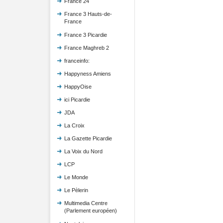
France 24
France 3 Hauts-de-
France
France 3 Picardie
France Maghreb 2
franceinfo:
Happyness Amiens
HappyOise
ici Picardie
JDA
La Croix
La Gazette Picardie
La Voix du Nord
LCP
Le Monde
Le Pèlerin
Multimedia Centre
(Parlement européen)