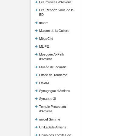
Les musées d'Amiens
Les Rendez-Vous de la
BD
maam
Maison de la Culture
MégaCité
MLIFE
Mosquée Al-Fath
d'Amiens
Musée de Picardie
Office de Tourisme
OSAM
Synagogue d'Amiens
Synapse 3i
Temple Protestant
d'Amiens
unicef Somme
UniLaSalle Amiens
Union des comités de