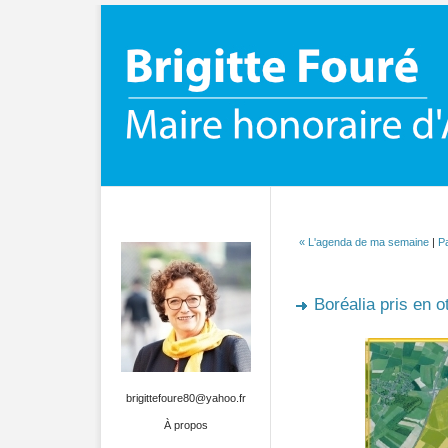
« L'agenda de ma semaine
|
Pa
Boréalia pris en o
brigittefoure80@yahoo.fr
À propos