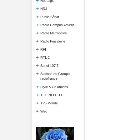
Nostalgie
NRJ
Public Sénat
Radio Campus Amiens
Radio Metropolys
Radio Puisaleine
RFI
RTL 2
Sanef 107.7
Stations du Groupe
radiofrance
Style & Co Amiens
TF1 INFO - LCI
TV5 Monde
Weo