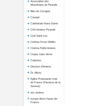
Association des
Musulmans de Picardie
Bleu de Cocagne
Canopé
Cathédrale Notre-Dame
CHU Amiens-Picardie
Ciné Saint-Leu
Cinéma Orson Welles
Cinéma Pathé Amiens
Cirque Jules Verne
Coliséum
Diocèse d'Amiens
Dr. Micky
Eglise Protestante Unie
de France (Paroisse de la
Somme)
esc amiens
europe direct Hauts-de-
France