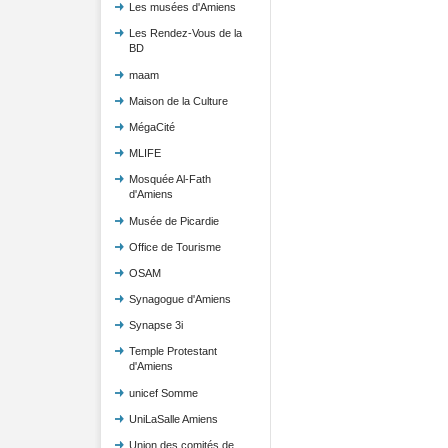
Les musées d'Amiens
Les Rendez-Vous de la
BD
maam
Maison de la Culture
MégaCité
MLIFE
Mosquée Al-Fath
d'Amiens
Musée de Picardie
Office de Tourisme
OSAM
Synagogue d'Amiens
Synapse 3i
Temple Protestant
d'Amiens
unicef Somme
UniLaSalle Amiens
Union des comités de