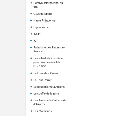
Festival international du
film
Gazette Sports
Haute Fréquence
Hippodrome
INSPE
IUT
Judaïsme des Hauts-de-
France
La cathédrale inscrite au
patrimoine mondial de
l'UNESCO
La Lune des Pirates
La Tour Perret
Le bouddhisme à Amiens
Le souffle de la terre
Les Amis de la Cathédrale
d'Amiens
Les Gothiques