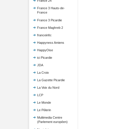
France 24
France 3 Hauts-de-
France
France 3 Picardie
France Maghreb 2
franceinfo:
Happyness Amiens
HappyOise
ici Picardie
JDA
La Croix
La Gazette Picardie
La Voix du Nord
LCP
Le Monde
Le Pèlerin
Multimedia Centre
(Parlement européen)