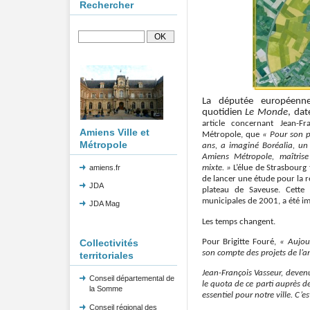
Rechercher
La députée européenne
quotidien
Le Monde
, dat
article concernant Jean-Fr
Amiens Ville et
Métropole, que
« Pour son p
Métropole
ans, a imaginé Boréalia, un 
Amiens Métropole, maîtrise
amiens.fr
mixte. »
L’élue de Strasbourg 
de lancer une étude pour la ré
JDA
plateau de Saveuse. Cette 
municipales de 2001, a été im
JDA Mag
Les temps changent.
Collectivités
Pour Brigitte Fouré,
« Aujour
son compte des projets de l’a
territoriales
Jean-François Vasseur, deven
Conseil départemental de
le quota de ce parti auprès de
la Somme
essentiel pour notre ville. C’e
Conseil régional des