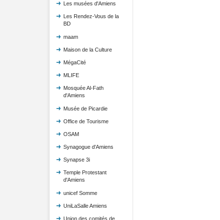
Les musées d'Amiens
Les Rendez-Vous de la
BD
maam
Maison de la Culture
MégaCité
MLIFE
Mosquée Al-Fath
d'Amiens
Musée de Picardie
Office de Tourisme
OSAM
Synagogue d'Amiens
Synapse 3i
Temple Protestant
d'Amiens
unicef Somme
UniLaSalle Amiens
Union des comités de