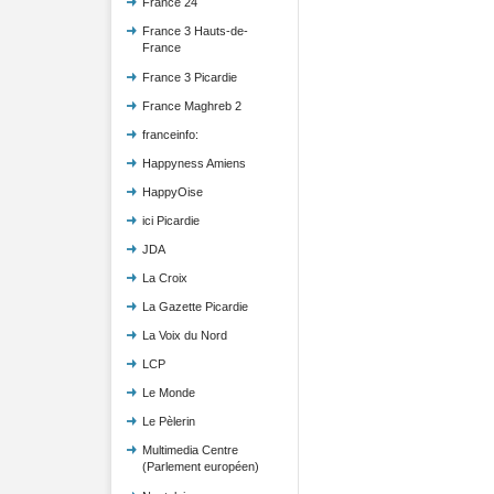
France 24
France 3 Hauts-de-
France
France 3 Picardie
France Maghreb 2
franceinfo:
Happyness Amiens
HappyOise
ici Picardie
JDA
La Croix
La Gazette Picardie
La Voix du Nord
LCP
Le Monde
Le Pèlerin
Multimedia Centre
(Parlement européen)