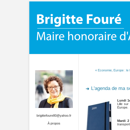
« Economie, Europe : le
L'agenda de ma 
Lundi 1
Lille su
Europe.
brigittefoure80@yahoo.fr
Mardi 2
À propos
transport