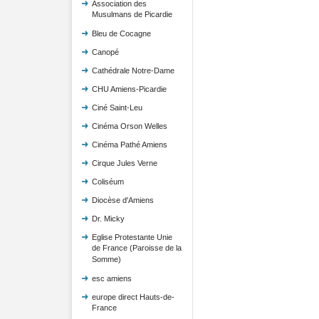
Association des
Musulmans de Picardie
Bleu de Cocagne
Canopé
Cathédrale Notre-Dame
CHU Amiens-Picardie
Ciné Saint-Leu
Cinéma Orson Welles
Cinéma Pathé Amiens
Cirque Jules Verne
Coliséum
Diocèse d'Amiens
Dr. Micky
Eglise Protestante Unie
de France (Paroisse de la
Somme)
esc amiens
europe direct Hauts-de-
France