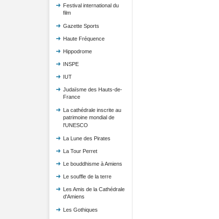
Festival international du
film
Gazette Sports
Haute Fréquence
Hippodrome
INSPE
IUT
Judaïsme des Hauts-de-
France
La cathédrale inscrite au
patrimoine mondial de
l'UNESCO
La Lune des Pirates
La Tour Perret
Le bouddhisme à Amiens
Le souffle de la terre
Les Amis de la Cathédrale
d'Amiens
Les Gothiques