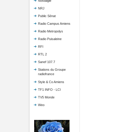
Nostalgie
NRJ
Public Sénat
Radio Campus Amiens
Radio Metropolys
Radio Puisaleine
RFI
RTL 2
Sanef 107.7
Stations du Groupe
radiofrance
Style & Co Amiens
TF1 INFO - LCI
TV5 Monde
Weo