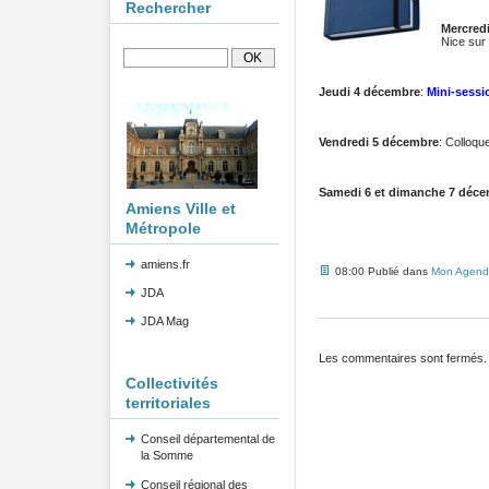
Rechercher
Mercred
Nice sur 
Jeudi 4 décembre
:
Mini-sessi
Vendredi 5 décembre
: Colloque
Samedi 6 et dimanche 7 déc
Amiens Ville et
Métropole
amiens.fr
08:00 Publié dans
Mon Agend
JDA
JDA Mag
Les commentaires sont fermés.
Collectivités
territoriales
Conseil départemental de
la Somme
Conseil régional des