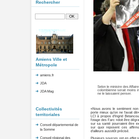
Rechercher
Amiens Ville et
Métropole
amiens.fr
JDA
Selon le ministre des Affaire
colombienne serait moins i
JDA Mag
ne le laissaient penser.
Collectivités
«Nous avons le sentiment non s
porte mieux qu'on ne l'avait di
territoriales
LCI à propos d'Ingrid Betancour
l'otage des Farc «doit être dégr
sur sa santé pourraient être e
Conseil départemental de
sur quoi reposent ces affirm
la Somme
d'ailleurs aussitôt précisé.
Conseil régional des
Plusieurs sources ont en effet 