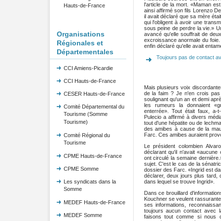
l'article de la mort. «Maman est
Hauts-de-France
ainsi affirmé son fils Lorenzo De
il avait déclaré que sa mère étai
qui l'obligent à avoir une tran
sous peine de perdre la vie.» 
Organisations
avancé qu'elle souffrait de deu
excroissance anormale du foie.
Régionales et
enfin déclaré qu'elle avait entam
Départementales
Toujours pas de contact av
CCI Amiens-Picardie
CCI Hauts-de-France
Mais plusieurs voix discordante
de la faim ? Je n'en crois pas
CESER Hauts-de-France
soulignant qu'un an et demi apr
les rumeurs la donnaient «g
Comité Départemental du
enterrée». Tout était faux, a
Tourisme (Somme
Pulecio a affirmé à divers médi
Tourisme)
tout d'une hépatite ou de lechma
des amibes à cause de la mau
Farc. Ces amibes auraient provoqu
Comité Régional du
Tourisme
Le président colombien Alvar
déclarant qu'il n'avait «aucune
CPME Hauts-de-France
ont circulé la semaine dernière.»
sujet. C'est le cas de la sénat
CPME Somme
dossier des Farc. «Ingrid est dan
déclarer, deux jours plus tard, 
Les syndicats dans la
dans lequel se trouve Ingrid».
Somme
Dans ce brouillard d'information
Kouchner se veulent rassurante.
MEDEF Hauts-de-France
ses informations, reconnaissan
toujours aucun contact avec l
MEDEF Somme
faisons tout comme si nous d