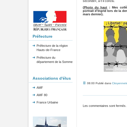
seconde», a-t-il conclu.
(
Photo du haut
: Mes collè
portrait d'Ingrid lors de la d
mars dernier).
Préfecture
Préfecture de la région
Hauts-de-France
Préfecture du
département de la Somme
Associations d'élus
08:00 Publié dans
Citoyennet
AMF
AMF 80
France Urbaine
Les commentaires sont fermés.