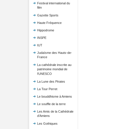
Festival international du
film
Gazette Sports
Haute Fréquence
Hippodrome
INSPE
IUT
Judaïsme des Hauts-de-
France
La cathédrale inscrite au
patrimoine mondial de
l'UNESCO
La Lune des Pirates
La Tour Perret
Le bouddhisme à Amiens
Le souffle de la terre
Les Amis de la Cathédrale
d'Amiens
Les Gothiques