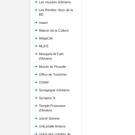
Les musées d'Amiens
Les Rendez-Vous de la
BD
maam
Maison de la Culture
MégaCité
MLIFE
Mosquée Al-Fath
d'Amiens
Musée de Picardie
Office de Tourisme
OSAM
Synagogue d'Amiens
Synapse 3i
Temple Protestant
d'Amiens
unicef Somme
UniLaSalle Amiens
Union des comités de