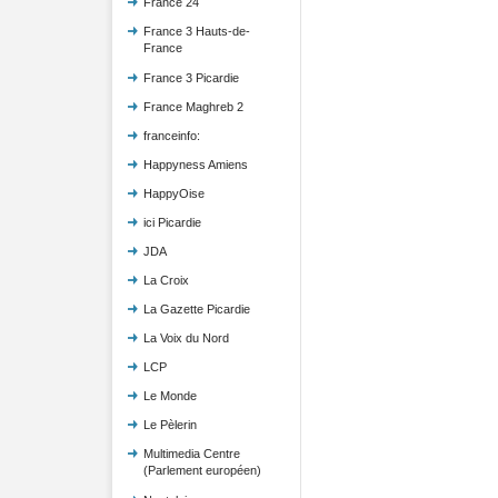
France 24
France 3 Hauts-de-
France
France 3 Picardie
France Maghreb 2
franceinfo:
Happyness Amiens
HappyOise
ici Picardie
JDA
La Croix
La Gazette Picardie
La Voix du Nord
LCP
Le Monde
Le Pèlerin
Multimedia Centre
(Parlement européen)