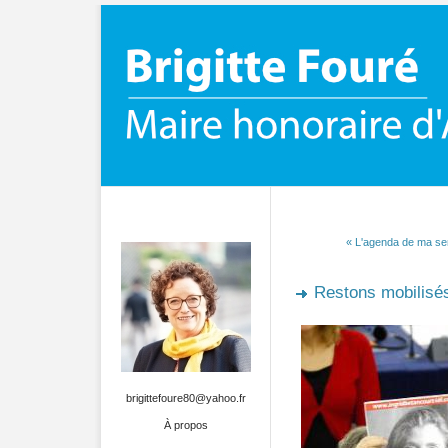
« L'agenda de ma s
Restons mobilisés
brigittefoure80@yahoo.fr
À propos