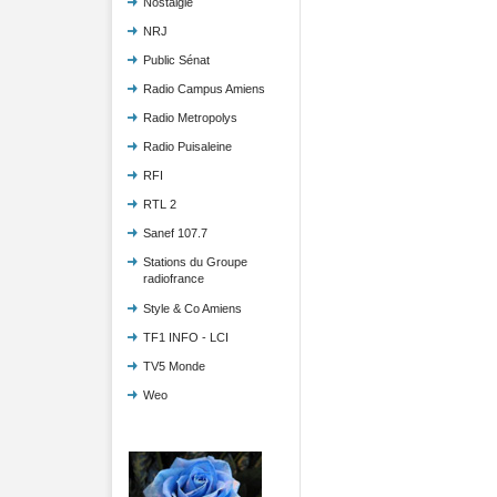
Nostalgie
NRJ
Public Sénat
Radio Campus Amiens
Radio Metropolys
Radio Puisaleine
RFI
RTL 2
Sanef 107.7
Stations du Groupe
radiofrance
Style & Co Amiens
TF1 INFO - LCI
TV5 Monde
Weo