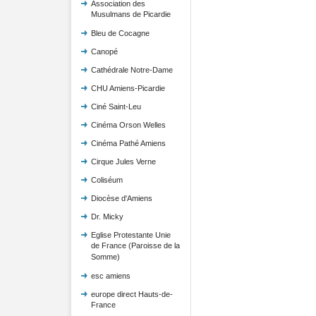
Association des
Musulmans de Picardie
Bleu de Cocagne
Canopé
Cathédrale Notre-Dame
CHU Amiens-Picardie
Ciné Saint-Leu
Cinéma Orson Welles
Cinéma Pathé Amiens
Cirque Jules Verne
Coliséum
Diocèse d'Amiens
Dr. Micky
Eglise Protestante Unie
de France (Paroisse de la
Somme)
esc amiens
europe direct Hauts-de-
France