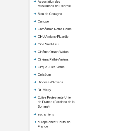
Association des
Musulmans de Picardie
Bleu de Cocagne
Canopé
Cathédrale Notre-Dame
CHU Amiens-Picardie
Ciné Saint-Leu
Cinéma Orson Welles
Cinéma Pathé Amiens
Cirque Jules Verne
Coliséum
Diocèse d'Amiens
Dr. Micky
Eglise Protestante Unie
de France (Paroisse de la
Somme)
esc amiens
europe direct Hauts-de-
France