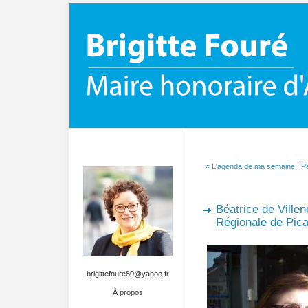
« L'agenda de ma semaine
|
Pa
Béatrice de Villen
Régionale de Pica
brigittefoure80@yahoo.fr
À propos