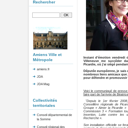
Rechercher
Amiens Ville et
Instant d'émotion vendredi 
Métropole
Villeneuve me succéder da
Picardie, où j'ai siégé pendan
amiens.fr
Députée européenne, je sais q
nombreux liens amicaux que j'
JDA
pour défendre et promouvoir 
JDA Mag
Voici le communiqué de presse 
faire part de l'arrivée de Béatrice
Collectivités
"Depuis le 1er février 200
Conseillère régionale de Picar
territoriales
Groupe « Aimer la Picardie »
Commission 3 « Formation tout
Insertion, Lutte contre les 
Conseil départemental de
Recherche ».
la Somme
Son installation officielle se f
Conseil régional des