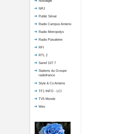
Nostalgie
NRJ
Public Sénat
Radio Campus Amiens
Radio Metropolys
Radio Puisaleine
RFI
RTL 2
Sanef 107.7
Stations du Groupe
radiofrance
Style & Co Amiens
TF1 INFO - LCI
TV5 Monde
Weo