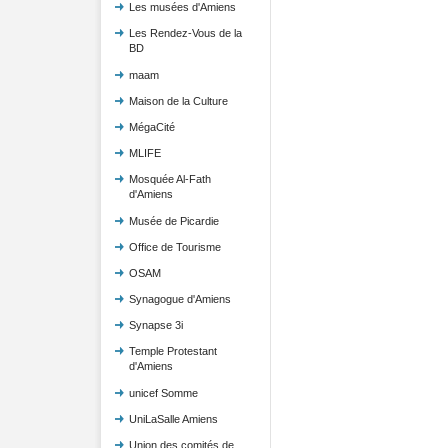
Les musées d'Amiens
Les Rendez-Vous de la
BD
maam
Maison de la Culture
MégaCité
MLIFE
Mosquée Al-Fath
d'Amiens
Musée de Picardie
Office de Tourisme
OSAM
Synagogue d'Amiens
Synapse 3i
Temple Protestant
d'Amiens
unicef Somme
UniLaSalle Amiens
Union des comités de