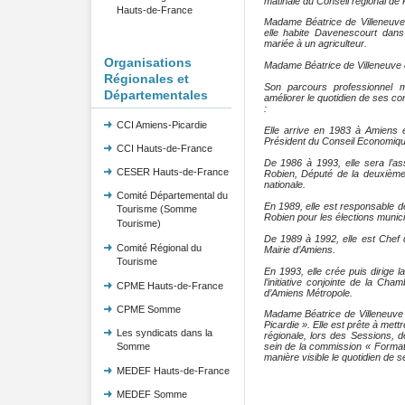
matinale du Conseil régional de 
Hauts-de-France
Madame Béatrice de Villeneuve
elle habite Davenescourt dans
mariée à un agriculteur.
Organisations
Madame Béatrice de Villeneuve e
Régionales et
Son parcours professionnel m
Départementales
améliorer le quotidien de ses co
:
CCI Amiens-Picardie
Elle arrive en 1983 à Amiens
Président du Conseil Economique
CCI Hauts-de-France
De 1986 à 1993, elle sera l’as
CESER Hauts-de-France
Robien, Député de la deuxième
nationale.
Comité Départemental du
En 1989, elle est responsable 
Tourisme (Somme
Robien pour les élections munic
Tourisme)
De 1989 à 1992, elle est Chef 
Comité Régional du
Mairie d’Amiens.
Tourisme
En 1993, elle crée puis dirige l
l’initiative conjointe de la C
CPME Hauts-de-France
d’Amiens Métropole.
CPME Somme
Madame Béatrice de Villeneuve s
Picardie ». Elle est prête à mettr
Les syndicats dans la
régionale, lors des Sessions,
Somme
sein de la commission « Formati
manière visible le quotidien de 
MEDEF Hauts-de-France
MEDEF Somme