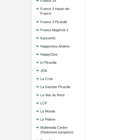
France 24
France 3 Hauts-de-
France
France 3 Picardie
France Maghreb 2
franceinfo:
Happyness Amiens
HappyOise
ici Picardie
JDA
La Croix
La Gazette Picardie
La Voix du Nord
LCP
Le Monde
Le Pèlerin
Multimedia Centre
(Parlement européen)