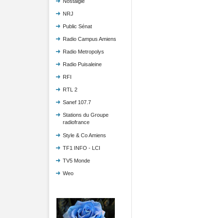
Nostalgie
NRJ
Public Sénat
Radio Campus Amiens
Radio Metropolys
Radio Puisaleine
RFI
RTL 2
Sanef 107.7
Stations du Groupe
radiofrance
Style & Co Amiens
TF1 INFO - LCI
TV5 Monde
Weo