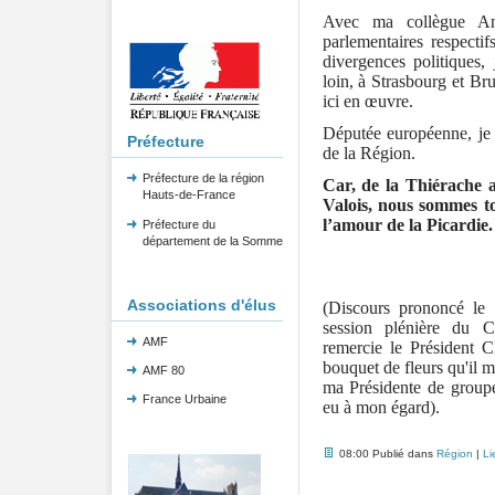
Avec ma collègue An
parlementaires respect
divergences politiques,
loin, à Strasbourg et Bru
ici en œuvre.
Députée européenne, je s
Préfecture
de la Région.
Préfecture de la région
Car, de la Thiérache 
Hauts-de-France
Valois, nous sommes t
l’amour de la Picardie.
Préfecture du
département de la Somme
Associations d'élus
(Discours prononcé le
session plénière du C
AMF
remercie le Président 
bouquet de fleurs qu'il m
AMF 80
ma Présidente de groupe
France Urbaine
eu à mon égard).
08:00 Publié dans
Région
|
Li