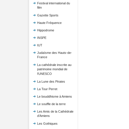
Festival international du
film
Gazette Sports
Haute Fréquence
Hippodrome
INSPE
IUT
Judaïsme des Hauts-de-
France
La cathédrale inscrite au
patrimoine mondial de
l'UNESCO
La Lune des Pirates
La Tour Perret
Le bouddhisme à Amiens
Le souffle de la terre
Les Amis de la Cathédrale
d'Amiens
Les Gothiques