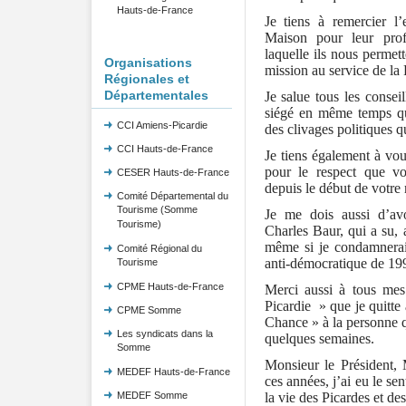
Hauts-de-France
Je tiens à remercier l
Maison pour leur prof
laquelle ils nous permett
Organisations
mission au service de la 
Régionales et
Départementales
Je salue tous les consei
siégé en même temps qu
CCI Amiens-Picardie
des clivages politiques q
CCI Hauts-de-France
Je tiens également à vou
pour le respect que vo
CESER Hauts-de-France
depuis le début de votre
Comité Départemental du
Tourisme (Somme
Je me dois aussi d’av
Tourisme)
Charles Baur, qui a su,
même si je condamnerai 
Comité Régional du
anti-démocratique de 19
Tourisme
CPME Hauts-de-France
Merci aussi à tous mes
Picardie » que je quitte
CPME Somme
Chance » à la personne 
Les syndicats dans la
quelques semaines.
Somme
Monsieur le Président, 
MEDEF Hauts-de-France
ces années, j’ai eu le se
la vie des Picardes et des
MEDEF Somme