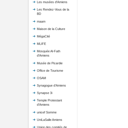
Les musées d'Amiens
Les Rendez-Vous de la
BD
maam
Maison de la Culture
MégaCité
MLIFE
Mosquée Al-Fath
d'Amiens
Musée de Picardie
Office de Tourisme
OSAM
Synagogue d'Amiens
Synapse 3i
Temple Protestant
d'Amiens
unicef Somme
UniLaSalle Amiens
Union des comités de