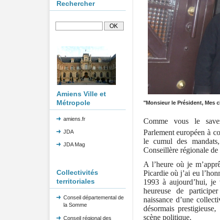
Rechercher
Amiens Ville et
Métropole
"Monsieur le Président, Mes c
amiens.fr
Comme vous le savez
Parlement européen à c
JDA
le cumul des mandats, 
JDA Mag
Conseillère régionale de 
A l’heure où je m’apprê
Collectivités
Picardie où j’ai eu l’ho
territoriales
1993 à aujourd’hui, je 
heureuse de participe
Conseil départemental de
naissance d’une collecti
la Somme
désormais prestigieuse,
scène politique.
Conseil régional des