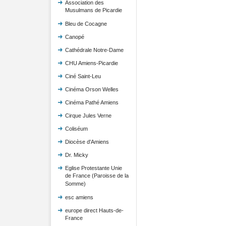
Association des
Musulmans de Picardie
Bleu de Cocagne
Canopé
Cathédrale Notre-Dame
CHU Amiens-Picardie
Ciné Saint-Leu
Cinéma Orson Welles
Cinéma Pathé Amiens
Cirque Jules Verne
Coliséum
Diocèse d'Amiens
Dr. Micky
Eglise Protestante Unie
de France (Paroisse de la
Somme)
esc amiens
europe direct Hauts-de-
France