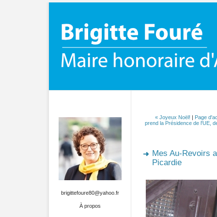
« Joyeux Noël!
|
Page d'ac
prend la Présidence de l'UE, d
Mes Au-Revoirs a
Picardie
brigittefoure80@yahoo.fr
À propos