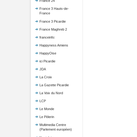
France 24
France 3 Hauts-de-
France
France 3 Picardie
France Maghreb 2
franceinfo:
Happyness Amiens
HappyOise
ici Picardie
JDA
La Croix
La Gazette Picardie
La Voix du Nord
LCP
Le Monde
Le Pèlerin
Multimedia Centre
(Parlement européen)