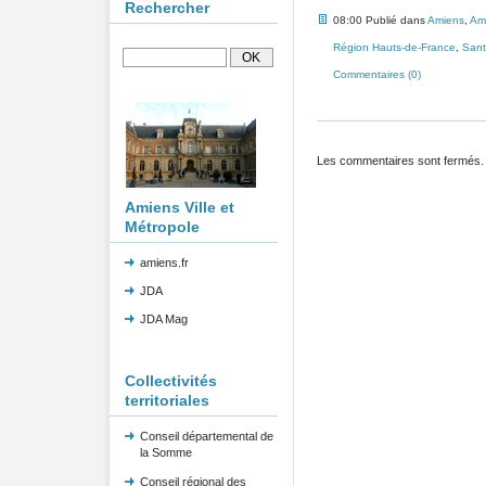
Rechercher
08:00 Publié dans
Amiens
,
Am
Région Hauts-de-France
,
Sant
Commentaires (0)
Les commentaires sont fermés.
Amiens Ville et
Métropole
amiens.fr
JDA
JDA Mag
Collectivités
territoriales
Conseil départemental de
la Somme
Conseil régional des