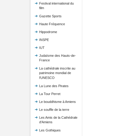
Festival international du
film
Gazette Sports
Haute Fréquence
Hippodrome
INSPE
IUT
Judaïsme des Hauts-de-
France
La cathédrale inscrite au
patrimoine mondial de
l'UNESCO
La Lune des Pirates
La Tour Perret
Le bouddhisme à Amiens
Le souffle de la terre
Les Amis de la Cathédrale
d'Amiens
Les Gothiques