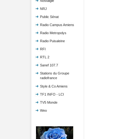
Nostalgie
NRJ
Public Sénat
Radio Campus Amiens
Radio Metropolys
Radio Puisaleine
RFI
RTL 2
Sanef 107.7
Stations du Groupe
radiofrance
Style & Co Amiens
TF1 INFO - LCI
TV5 Monde
Weo