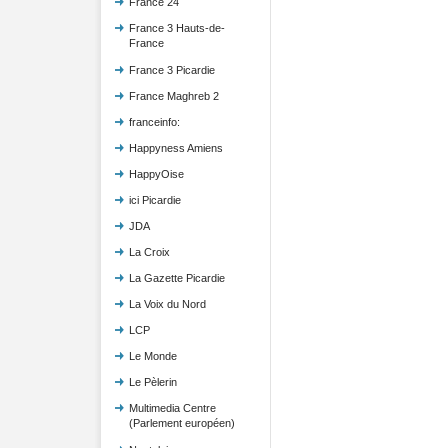
France 24
France 3 Hauts-de-
France
France 3 Picardie
France Maghreb 2
franceinfo:
Happyness Amiens
HappyOise
ici Picardie
JDA
La Croix
La Gazette Picardie
La Voix du Nord
LCP
Le Monde
Le Pèlerin
Multimedia Centre
(Parlement européen)