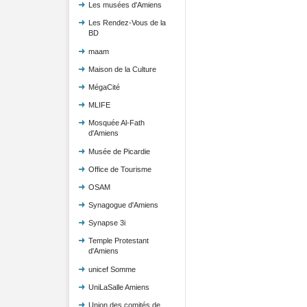
Les musées d'Amiens
Les Rendez-Vous de la
BD
maam
Maison de la Culture
MégaCité
MLIFE
Mosquée Al-Fath
d'Amiens
Musée de Picardie
Office de Tourisme
OSAM
Synagogue d'Amiens
Synapse 3i
Temple Protestant
d'Amiens
unicef Somme
UniLaSalle Amiens
Union des comités de