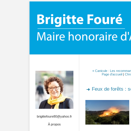
« Canicule : Les recomma
Page d'accueil
|
Chro
Feux de forêts : s
brigittefoure80@yahoo.fr
À propos