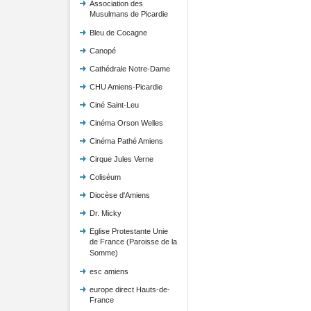
Association des
Musulmans de Picardie
Bleu de Cocagne
Canopé
Cathédrale Notre-Dame
CHU Amiens-Picardie
Ciné Saint-Leu
Cinéma Orson Welles
Cinéma Pathé Amiens
Cirque Jules Verne
Coliséum
Diocèse d'Amiens
Dr. Micky
Eglise Protestante Unie
de France (Paroisse de la
Somme)
esc amiens
europe direct Hauts-de-
France