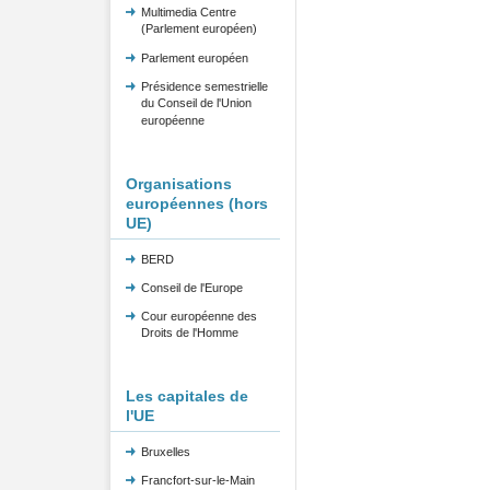
Multimedia Centre
(Parlement européen)
Parlement européen
Présidence semestrielle
du Conseil de l'Union
européenne
Organisations
européennes (hors
UE)
BERD
Conseil de l'Europe
Cour européenne des
Droits de l'Homme
Les capitales de
l'UE
Bruxelles
Francfort-sur-le-Main