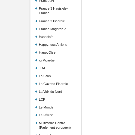
France 24
France 3 Hauts-de-
France
France 3 Picardie
France Maghreb 2
franceinfo:
Happyness Amiens
HappyOise
ici Picardie
JDA
La Croix
La Gazette Picardie
La Voix du Nord
LCP
Le Monde
Le Pèlerin
Multimedia Centre
(Parlement européen)