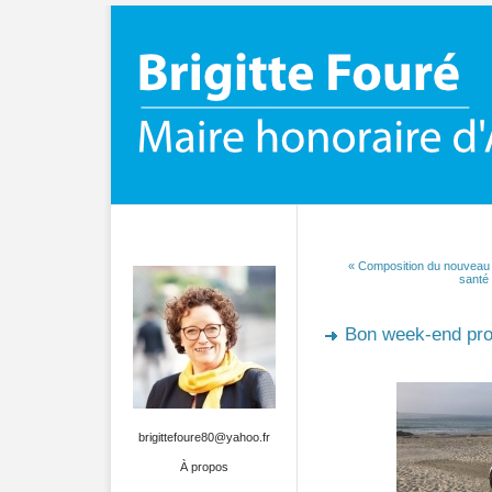
« Composition du nouvea
santé 
Bon week-end prol
brigittefoure80@yahoo.fr
À propos