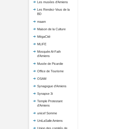
Les musées d'Amiens
Les Rendez-Vous de la
BD
maam
Maison de la Culture
MégaCité
MLIFE
Mosquée Al-Fath
d'Amiens
Musée de Picardie
Office de Tourisme
OSAM
Synagogue d'Amiens
Synapse 3i
Temple Protestant
d'Amiens
unicef Somme
UniLaSalle Amiens
Union des comités de