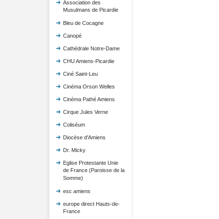
Association des
Musulmans de Picardie
Bleu de Cocagne
Canopé
Cathédrale Notre-Dame
CHU Amiens-Picardie
Ciné Saint-Leu
Cinéma Orson Welles
Cinéma Pathé Amiens
Cirque Jules Verne
Coliséum
Diocèse d'Amiens
Dr. Micky
Eglise Protestante Unie
de France (Paroisse de la
Somme)
esc amiens
europe direct Hauts-de-
France