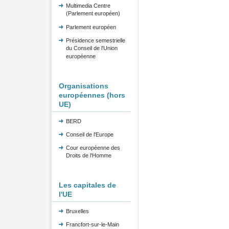
Multimedia Centre
(Parlement européen)
Parlement européen
Présidence semestrielle
du Conseil de l'Union
européenne
Organisations
européennes (hors
UE)
BERD
Conseil de l'Europe
Cour européenne des
Droits de l'Homme
Les capitales de
l'UE
Bruxelles
Francfort-sur-le-Main