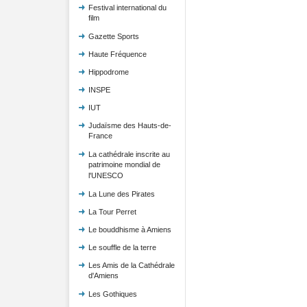
Festival international du
film
Gazette Sports
Haute Fréquence
Hippodrome
INSPE
IUT
Judaïsme des Hauts-de-
France
La cathédrale inscrite au
patrimoine mondial de
l'UNESCO
La Lune des Pirates
La Tour Perret
Le bouddhisme à Amiens
Le souffle de la terre
Les Amis de la Cathédrale
d'Amiens
Les Gothiques