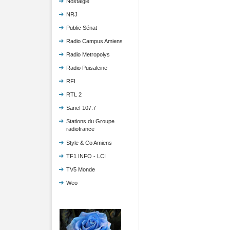
Nostalgie
NRJ
Public Sénat
Radio Campus Amiens
Radio Metropolys
Radio Puisaleine
RFI
RTL 2
Sanef 107.7
Stations du Groupe
radiofrance
Style & Co Amiens
TF1 INFO - LCI
TV5 Monde
Weo