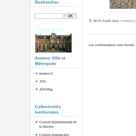
Rechercher
08:00 Publié dans
Traditions
Les commentaires sont fermés.
Amiens Ville et
Métropole
amiens.fr
JDA
JDA Mag
Collectivités
territoriales
Conseil départemental de
la Somme
Conseil régional des