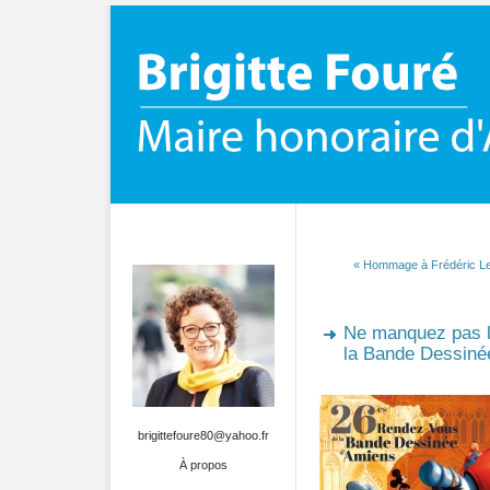
« Hommage à Frédéric Le
Ne manquez pas 
la Bande Dessinée
brigittefoure80@yahoo.fr
À propos