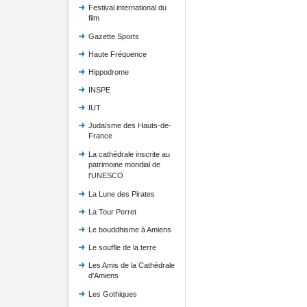
Festival international du
film
Gazette Sports
Haute Fréquence
Hippodrome
INSPE
IUT
Judaïsme des Hauts-de-
France
La cathédrale inscrite au
patrimoine mondial de
l'UNESCO
La Lune des Pirates
La Tour Perret
Le bouddhisme à Amiens
Le souffle de la terre
Les Amis de la Cathédrale
d'Amiens
Les Gothiques