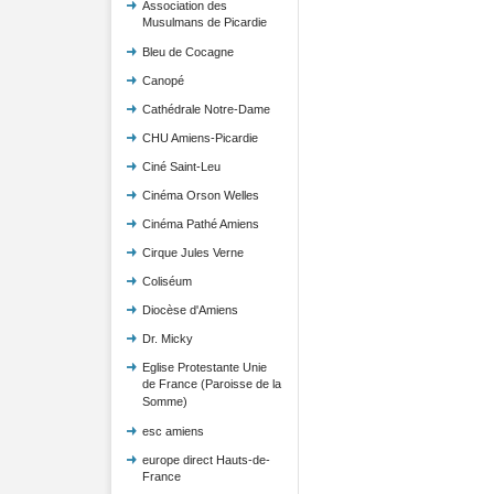
Association des
Musulmans de Picardie
Bleu de Cocagne
Canopé
Cathédrale Notre-Dame
CHU Amiens-Picardie
Ciné Saint-Leu
Cinéma Orson Welles
Cinéma Pathé Amiens
Cirque Jules Verne
Coliséum
Diocèse d'Amiens
Dr. Micky
Eglise Protestante Unie
de France (Paroisse de la
Somme)
esc amiens
europe direct Hauts-de-
France