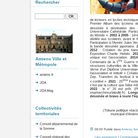
Rechercher
de lecteurs en lycées techniques
Premier Album des lycéens de
dessinée à destination des
Universitaire Cathédrale. Parti
du Monde ».
2002 à 2005
: 1ère
dédiée aux scolaires avant le f
Participation à l’Année Jules Ver
la bande dessinée japonaise.
2012
: Création du prix ban
Exposition Charlie Hebdo.
20
unique est l’association.
2014
Amiens Ville et
ère
Centenaire de la 1
Guerre mo
Métropole
structures culturelles de la Vill
Verne d’un Diplôme Universitai
l’association et intitulé « Cré
amiens.fr
Zep. Transfert du festival à l
ème
« confiné ».
2021
: 25
Festiv
JDA
c’est par la culture que l’idée
2022
: le n° 26 est prêt. (P
JDA Mag
onamarchesurlabulle.fr)
Long
dessinée et bravo à toute l’éq
Collectivités
(Tribune politique réac
territoriales
municipal d'Amiens
Conseil départemental de
la Somme
08:00 Publié dans
Amiens
,
Am
Conseil régional des
Lien permanent
|
Commentaire