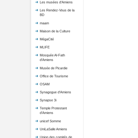
Les musées d'Amiens
Les Rendez-Vous de la
BD
maam
Maison de la Culture
MégaCité
MLIFE
Mosquée Al-Fath
d'Amiens
Musée de Picardie
Office de Tourisme
OSAM
Synagogue d'Amiens
Synapse 3i
Temple Protestant
d'Amiens
unicef Somme
UniLaSalle Amiens
Union des comités de