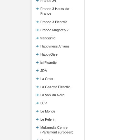
France 24
France 3 Hauts-de-
France
France 3 Picardie
France Maghreb 2
franceinfo:
Happyness Amiens
HappyOise
ici Picardie
JDA
La Croix
La Gazette Picardie
La Voix du Nord
LCP
Le Monde
Le Pèlerin
Multimedia Centre
(Parlement européen)