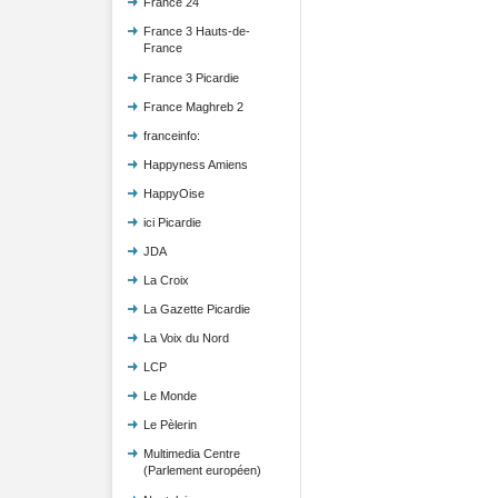
France 24
France 3 Hauts-de-
France
France 3 Picardie
France Maghreb 2
franceinfo:
Happyness Amiens
HappyOise
ici Picardie
JDA
La Croix
La Gazette Picardie
La Voix du Nord
LCP
Le Monde
Le Pèlerin
Multimedia Centre
(Parlement européen)