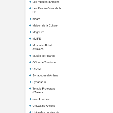
Les musées d'Amiens
Les Rendez-Vous de la
BD
maam
Maison de la Culture
MégaCité
MLIFE
Mosquée Al-Fath
d'Amiens
Musée de Picardie
Office de Tourisme
OSAM
Synagogue d'Amiens
Synapse 3i
Temple Protestant
d'Amiens
unicef Somme
UniLaSalle Amiens
Union des comités de