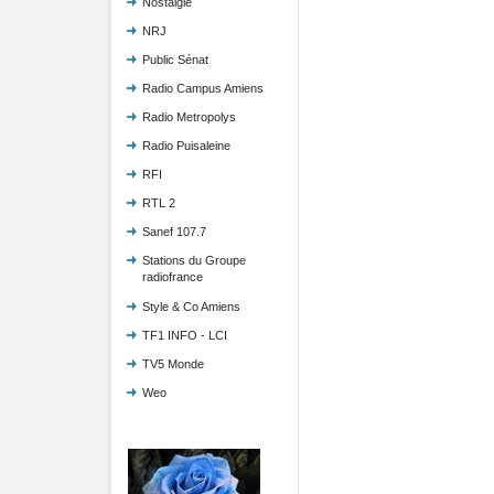
Nostalgie
NRJ
Public Sénat
Radio Campus Amiens
Radio Metropolys
Radio Puisaleine
RFI
RTL 2
Sanef 107.7
Stations du Groupe
radiofrance
Style & Co Amiens
TF1 INFO - LCI
TV5 Monde
Weo