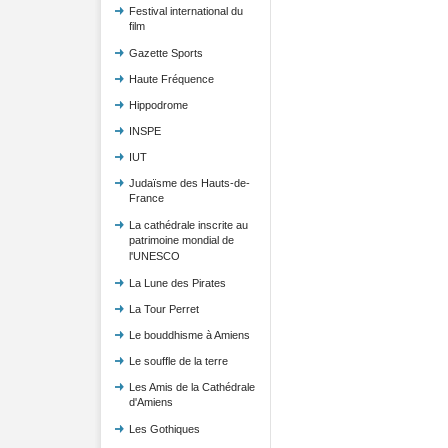
Festival international du
film
Gazette Sports
Haute Fréquence
Hippodrome
INSPE
IUT
Judaïsme des Hauts-de-
France
La cathédrale inscrite au
patrimoine mondial de
l'UNESCO
La Lune des Pirates
La Tour Perret
Le bouddhisme à Amiens
Le souffle de la terre
Les Amis de la Cathédrale
d'Amiens
Les Gothiques