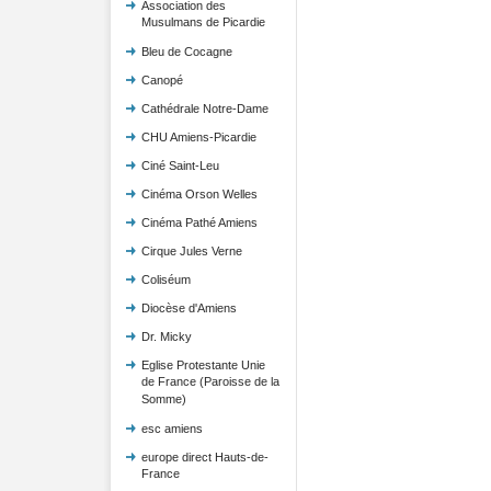
Association des
Musulmans de Picardie
Bleu de Cocagne
Canopé
Cathédrale Notre-Dame
CHU Amiens-Picardie
Ciné Saint-Leu
Cinéma Orson Welles
Cinéma Pathé Amiens
Cirque Jules Verne
Coliséum
Diocèse d'Amiens
Dr. Micky
Eglise Protestante Unie
de France (Paroisse de la
Somme)
esc amiens
europe direct Hauts-de-
France