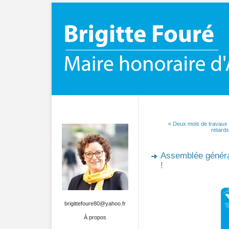
« Deux mois de travaux 
retards
Assemblée général
!
brigittefoure80@yahoo.fr
À propos