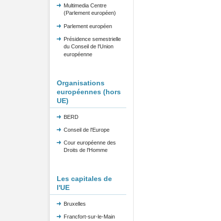
Multimedia Centre
(Parlement européen)
Parlement européen
Présidence semestrielle
du Conseil de l'Union
européenne
Organisations
européennes (hors
UE)
BERD
Conseil de l'Europe
Cour européenne des
Droits de l'Homme
Les capitales de
l'UE
Bruxelles
Francfort-sur-le-Main