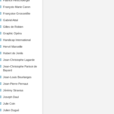
Fabrice Hinschberger
François-Marie Caron
Françoise Grossetête
Gabriel Attal
Gilles de Robien
Graphic Opéra
Handicap International
Hervé Marseille
Hubert de Jenlis
Jean-Christophe Lagarde
Jean-Christophe Parisot de
Bayard
Jean-Louis Bourlanges
Jean-Pierre Pernaut
Jérémy Stravius
Joseph Daul
Julie Coin
Julien Dugué