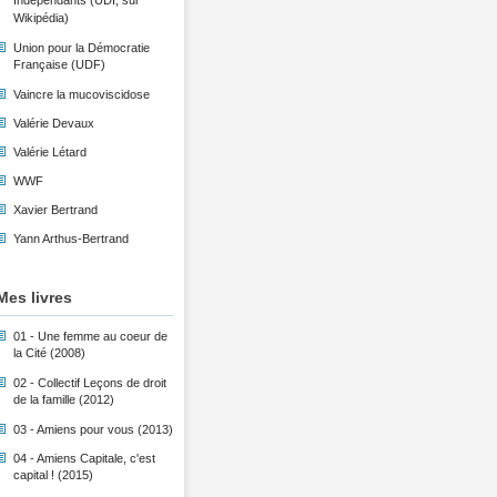
Indépendants (UDI, sur
Wikipédia)
Union pour la Démocratie
Française (UDF)
Vaincre la mucoviscidose
Valérie Devaux
Valérie Létard
WWF
Xavier Bertrand
Yann Arthus-Bertrand
Mes livres
01 - Une femme au coeur de
la Cité (2008)
02 - Collectif Leçons de droit
de la famille (2012)
03 - Amiens pour vous (2013)
04 - Amiens Capitale, c'est
capital ! (2015)