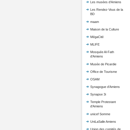
Les musées d'Amiens
Les Rendez-Vous de la
BD
maam
Maison de la Culture
MégaCité
MLIFE
Mosquée Al-Fath
d'Amiens
Musée de Picardie
Office de Tourisme
OSAM
Synagogue d'Amiens
Synapse 3i
Temple Protestant
d'Amiens
unicef Somme
UniLaSalle Amiens
Union des comités de