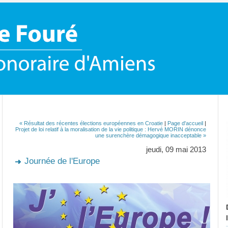
« Résultat des récentes élections européennes en Croatie
|
Page d'accueil
|
Projet de loi relatif à la moralisation de la vie politique : Hervé MORIN dénonce
une surenchère démagogique inacceptable »
jeudi, 09 mai 2013
Journée de l'Europe