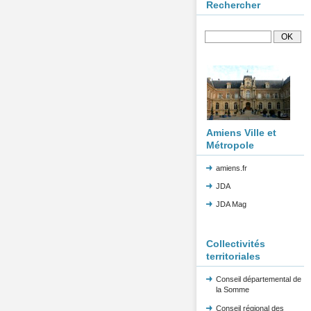
Rechercher
Amiens Ville et
Métropole
amiens.fr
JDA
JDA Mag
Collectivités
territoriales
Conseil départemental de
la Somme
Conseil régional des