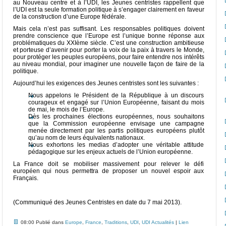
au Nouveau centre et à l’UDI, les Jeunes centristes rappellent que
l’UDI est la seule formation politique à s’engager clairement en faveur
de la construction d’une Europe fédérale.
Mais cela n’est pas suffisant. Les responsables politiques doivent
prendre conscience que l’Europe est l’unique bonne réponse aux
problématiques du XXIème siècle. C’est une construction ambitieuse
et porteuse d’avenir pour porter la voix de la paix à travers le Monde,
pour protéger les peuples européens, pour faire entendre nos intérêts
au niveau mondial, pour imaginer une nouvelle façon de faire de la
politique.
Aujourd’hui les exigences des Jeunes centristes sont les suivantes :
Nous appelons le Président de la République à un discours
courageux et engagé sur l’Union Européenne, faisant du mois
de mai, le mois de l’Europe.
Dès les prochaines élections européennes, nous souhaitons
que la Commission européenne envisage une campagne
menée directement par les partis politiques européens plutôt
qu’au nom de leurs équivalents nationaux.
Nous exhortons les medias d’adopter une véritable attitude
pédagogique sur les enjeux actuels de l’Union européenne.
La France doit se mobiliser massivement pour relever le défi
européen qui nous permettra de proposer un nouvel espoir aux
Français.
(Communiqué des Jeunes Centristes en date du 7 mai 2013).
08:00 Publié dans
Europe
,
France
,
Traditions
,
UDI
,
UDI Actualités
|
Lien