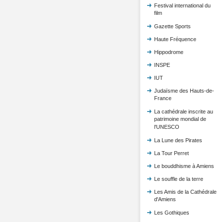
Festival international du
film
Gazette Sports
Haute Fréquence
Hippodrome
INSPE
IUT
Judaïsme des Hauts-de-
France
La cathédrale inscrite au
patrimoine mondial de
l'UNESCO
La Lune des Pirates
La Tour Perret
Le bouddhisme à Amiens
Le souffle de la terre
Les Amis de la Cathédrale
d'Amiens
Les Gothiques