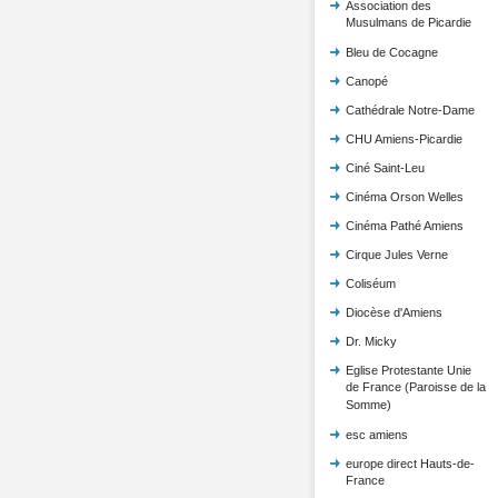
Association des
Musulmans de Picardie
Bleu de Cocagne
Canopé
Cathédrale Notre-Dame
CHU Amiens-Picardie
Ciné Saint-Leu
Cinéma Orson Welles
Cinéma Pathé Amiens
Cirque Jules Verne
Coliséum
Diocèse d'Amiens
Dr. Micky
Eglise Protestante Unie
de France (Paroisse de la
Somme)
esc amiens
europe direct Hauts-de-
France