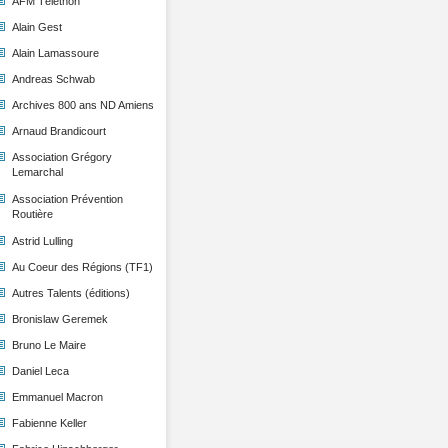
AFM Téléthon
Alain Gest
Alain Lamassoure
Andreas Schwab
Archives 800 ans ND Amiens
Arnaud Brandicourt
Association Grégory
Lemarchal
Association Prévention
Routière
Astrid Lulling
Au Coeur des Régions (TF1)
Autres Talents (éditions)
Bronislaw Geremek
Bruno Le Maire
Daniel Leca
Emmanuel Macron
Fabienne Keller