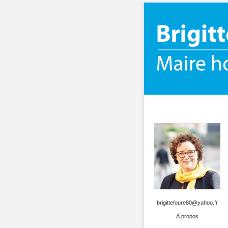
brigittefoure80@yahoo.fr
À propos