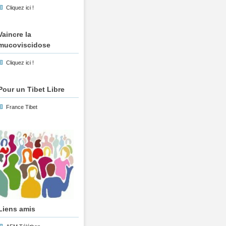
Cliquez ici !
Vaincre la
mucoviscidose
Cliquez ici !
Pour un Tibet Libre
France Tibet
Liens amis