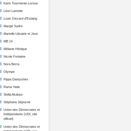
Karin Tourmente-Leroux
Léon Lamotte
Louis Giscard d'Estaing
Margie Sudre
Martelle Librairie et Jeux
MB 14
Mélanie Hénique
Nicole Fontaine
Nora Berra
Olympe
Pippa Darbyshire
Rama Yade
Stella Akakpo
Stéphane Séjourné
Union des Démocrates et
Indépendants (UDI, site
officiel)
Union des Démocrates et