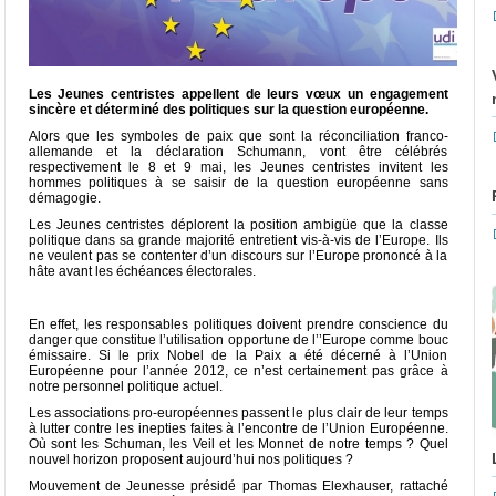
Les Jeunes centristes appellent de leurs vœux un engagement
sincère et déterminé des politiques sur la question européenne.
Alors que les symboles de paix que sont la réconciliation franco-
allemande et la déclaration Schumann, vont être célébrés
respectivement le 8 et 9 mai, les Jeunes centristes invitent les
hommes politiques à se saisir de la question européenne sans
démagogie.
Les Jeunes centristes déplorent la position ambigüe que la classe
politique dans sa grande majorité entretient vis-à-vis de l’Europe. Ils
ne veulent pas se contenter d’un discours sur l’Europe prononcé à la
hâte avant les échéances électorales.
En effet, les responsables politiques doivent prendre conscience du
danger que constitue l’utilisation opportune de l’’Europe comme bouc
émissaire. Si le prix Nobel de la Paix a été décerné à l’Union
Européenne pour l’année 2012, ce n’est certainement pas grâce à
notre personnel politique actuel.
Les associations pro-européennes passent le plus clair de leur temps
à lutter contre les inepties faites à l’encontre de l’Union Européenne.
Où sont les Schuman, les Veil et les Monnet de notre temps ? Quel
nouvel horizon proposent aujourd’hui nos politiques ?
Mouvement de Jeunesse présidé par Thomas Elexhauser, rattaché