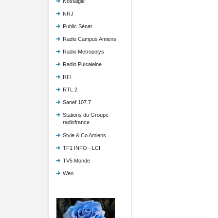
Nostalgie
NRJ
Public Sénat
Radio Campus Amiens
Radio Metropolys
Radio Puisaleine
RFI
RTL 2
Sanef 107.7
Stations du Groupe
radiofrance
Style & Co Amiens
TF1 INFO - LCI
TV5 Monde
Weo