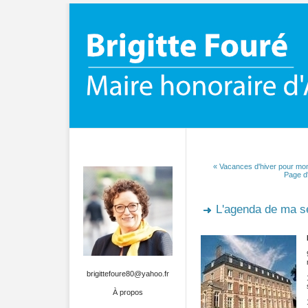
« Vacances d'hiver pour mon
Page d'
L'agenda de ma 
brigittefoure80@yahoo.fr
À propos