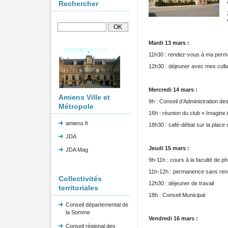
Rechercher
Mardi 13 mars :
11h30 : rendez-vous à ma per
12h30 : déjeuner avec mes coll
Mercredi 14 mars :
Amiens Ville et
9h : Conseil d’Administration d
Métropole
16h : réunion du club « Imagine
amiens.fr
18h30 : café-débat sur la place d
JDA
Jeudi 15 mars :
JDA Mag
9h-11h : cours à la faculté de p
11h-12h : permanence sans re
Collectivités
12h30 : déjeuner de travail
territoriales
18h : Conseil Municipal
Conseil départemental de
la Somme
Vendredi 16 mars :
Conseil régional des