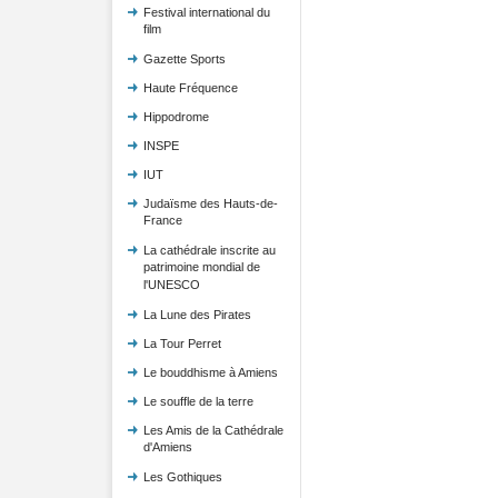
Festival international du
film
Gazette Sports
Haute Fréquence
Hippodrome
INSPE
IUT
Judaïsme des Hauts-de-
France
La cathédrale inscrite au
patrimoine mondial de
l'UNESCO
La Lune des Pirates
La Tour Perret
Le bouddhisme à Amiens
Le souffle de la terre
Les Amis de la Cathédrale
d'Amiens
Les Gothiques