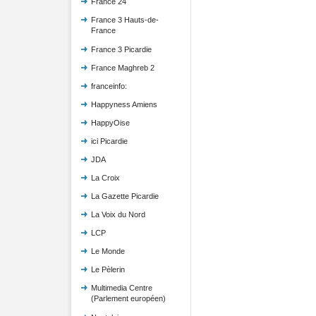
France 24
France 3 Hauts-de-
France
France 3 Picardie
France Maghreb 2
franceinfo:
Happyness Amiens
HappyOise
ici Picardie
JDA
La Croix
La Gazette Picardie
La Voix du Nord
LCP
Le Monde
Le Pèlerin
Multimedia Centre
(Parlement européen)