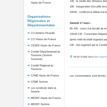
14h : le Jardin des Vertueux dans
Hauts-de-France
18h : inauguration d’un pôle asso
20h30 : conférence-débat à la fac
Organisations
Régionales et
Samedi 17 mars :
Départementales
8h-10h : cours à la faculté de dro
CCI Amiens-Picardie
10h30-13h : Convention Départ
CCI Hauts-de-France
après-midi récréatif organisé pa
19h : loto organisé par le Comité
CESER Hauts-de-France
Comité Départemental du
Tourisme (Somme
08:00 Publié dans
Mon Agend
Tourisme)
Comité Régional du
Tourisme
CPME Hauts-de-France
Les commentaires sont fermés.
CPME Somme
Les syndicats dans la
Somme
MEDEF Hauts-de-France
MEDEF Somme