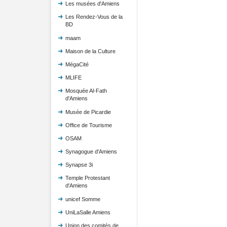
Les musées d'Amiens
Les Rendez-Vous de la
BD
maam
Maison de la Culture
MégaCité
MLIFE
Mosquée Al-Fath
d'Amiens
Musée de Picardie
Office de Tourisme
OSAM
Synagogue d'Amiens
Synapse 3i
Temple Protestant
d'Amiens
unicef Somme
UniLaSalle Amiens
Union des comités de