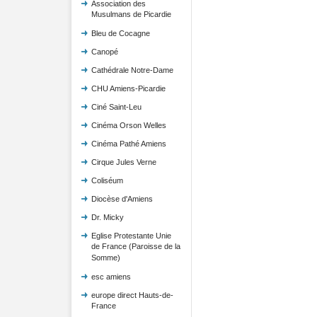
Association des
Musulmans de Picardie
Bleu de Cocagne
Canopé
Cathédrale Notre-Dame
CHU Amiens-Picardie
Ciné Saint-Leu
Cinéma Orson Welles
Cinéma Pathé Amiens
Cirque Jules Verne
Coliséum
Diocèse d'Amiens
Dr. Micky
Eglise Protestante Unie
de France (Paroisse de la
Somme)
esc amiens
europe direct Hauts-de-
France