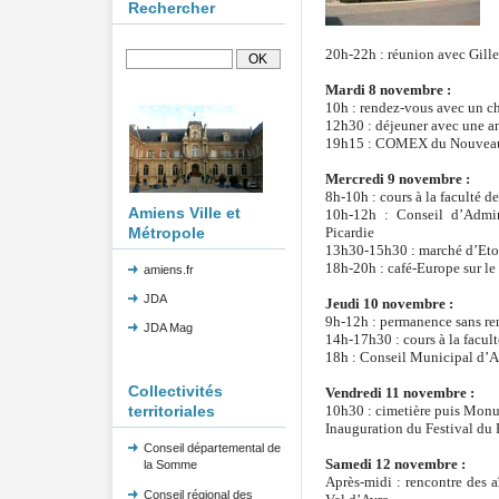
Rechercher
20h-22h : réunion avec Gille
Mardi 8 novembre :
10h : rendez-vous avec un ch
12h30 : déjeuner avec une a
19h15 : COMEX du Nouveau 
Mercredi 9 novembre :
8h-10h : cours à la faculté de
Amiens Ville et
10h-12h : Conseil d’Admin
Métropole
Picardie
13h30-15h30 : marché d’Eto
18h-20h : café-Europe sur le
amiens.fr
JDA
Jeudi 10 novembre :
9h-12h : permanence sans r
JDA Mag
14h-17h30 : cours à la facult
18h : Conseil Municipal d’Am
Collectivités
Vendredi 11 novembre :
territoriales
10h30 : cimetière puis Mon
Inauguration du Festival du
Conseil départemental de
Samedi 12 novembre :
la Somme
Après-midi : rencontre des a
Conseil régional des