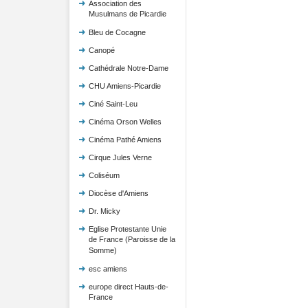
Association des
Musulmans de Picardie
Bleu de Cocagne
Canopé
Cathédrale Notre-Dame
CHU Amiens-Picardie
Ciné Saint-Leu
Cinéma Orson Welles
Cinéma Pathé Amiens
Cirque Jules Verne
Coliséum
Diocèse d'Amiens
Dr. Micky
Eglise Protestante Unie
de France (Paroisse de la
Somme)
esc amiens
europe direct Hauts-de-
France