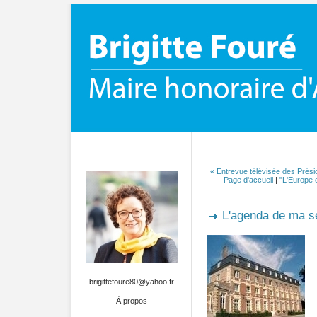
« Entrevue télévisée des Prés
Page d'accueil
|
"L'Europe e
L'agenda de ma 
brigittefoure80@yahoo.fr
À propos