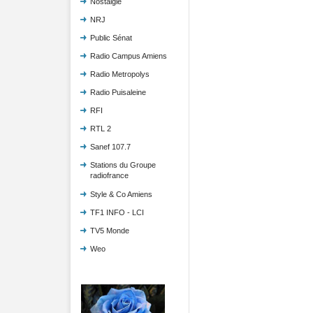
Nostalgie
NRJ
Public Sénat
Radio Campus Amiens
Radio Metropolys
Radio Puisaleine
RFI
RTL 2
Sanef 107.7
Stations du Groupe
radiofrance
Style & Co Amiens
TF1 INFO - LCI
TV5 Monde
Weo