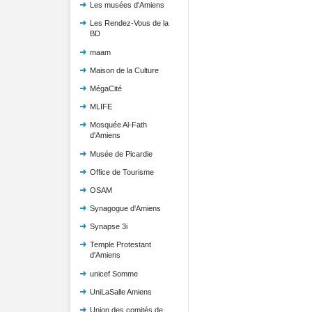
Les musées d'Amiens
Les Rendez-Vous de la
BD
maam
Maison de la Culture
MégaCité
MLIFE
Mosquée Al-Fath
d'Amiens
Musée de Picardie
Office de Tourisme
OSAM
Synagogue d'Amiens
Synapse 3i
Temple Protestant
d'Amiens
unicef Somme
UniLaSalle Amiens
Union des comités de