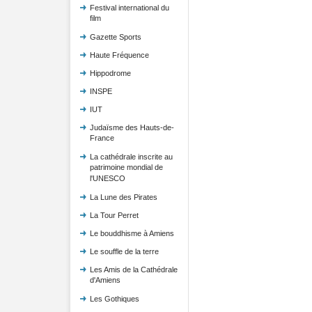
Festival international du
film
Gazette Sports
Haute Fréquence
Hippodrome
INSPE
IUT
Judaïsme des Hauts-de-
France
La cathédrale inscrite au
patrimoine mondial de
l'UNESCO
La Lune des Pirates
La Tour Perret
Le bouddhisme à Amiens
Le souffle de la terre
Les Amis de la Cathédrale
d'Amiens
Les Gothiques