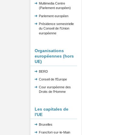
Multimedia Centre
(Parlement européen)
Parlement européen
Présidence semestrielle
du Conseil de l'Union
européenne
Organisations
européennes (hors
UE)
BERD
Conseil de l'Europe
Cour européenne des
Droits de l'Homme
Les capitales de
l'UE
Bruxelles
Francfort-sur-le-Main