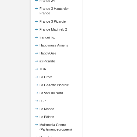
France 24
France 3 Hauts-de-
France
France 3 Picardie
France Maghreb 2
franceinfo:
Happyness Amiens
HappyOise
ici Picardie
JDA
La Croix
La Gazette Picardie
La Voix du Nord
LCP
Le Monde
Le Pèlerin
Multimedia Centre
(Parlement européen)