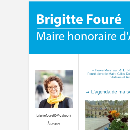
« Hervé Morin sur RTL
|
P
Fouré alerte le Maire Gilles De
Verlaine et R
L'agenda de ma 
brigittefoure80@yahoo.fr
À propos