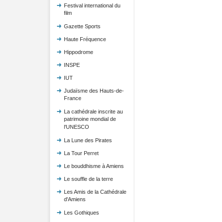
Festival international du
film
Gazette Sports
Haute Fréquence
Hippodrome
INSPE
IUT
Judaïsme des Hauts-de-
France
La cathédrale inscrite au
patrimoine mondial de
l'UNESCO
La Lune des Pirates
La Tour Perret
Le bouddhisme à Amiens
Le souffle de la terre
Les Amis de la Cathédrale
d'Amiens
Les Gothiques