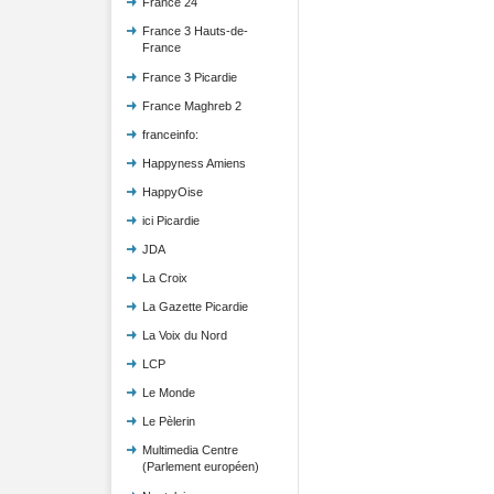
France 24
France 3 Hauts-de-
France
France 3 Picardie
France Maghreb 2
franceinfo:
Happyness Amiens
HappyOise
ici Picardie
JDA
La Croix
La Gazette Picardie
La Voix du Nord
LCP
Le Monde
Le Pèlerin
Multimedia Centre
(Parlement européen)