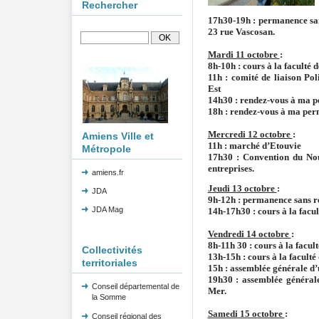
Rechercher
17h30-19h : permanence san
23 rue Vascosan.
Mardi 11 octobre
:
8h-10h : cours à la faculté d
11h : comité de liaison Pol
Est
14h30 : rendez-vous à ma 
18h : rendez-vous à ma per
Mercredi 12 octobre
:
Amiens Ville et
11h : marché d’Etouvie
Métropole
17h30 : Convention du Nou
entreprises.
amiens.fr
Jeudi 13 octobre
:
JDA
9h-12h : permanence sans 
JDA Mag
14h-17h30 : cours à la facul
Vendredi 14 octobre
:
8h-11h 30 : cours à la facult
Collectivités
13h-15h : cours à la faculté
territoriales
15h : assemblée générale d’
19h30 : assemblée général
Conseil départemental de
Mer.
la Somme
Samedi 15 octobre
:
Conseil régional des