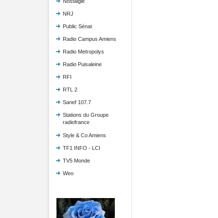
Nostalgie
NRJ
Public Sénat
Radio Campus Amiens
Radio Metropolys
Radio Puisaleine
RFI
RTL 2
Sanef 107.7
Stations du Groupe
radiofrance
Style & Co Amiens
TF1 INFO - LCI
TV5 Monde
Weo