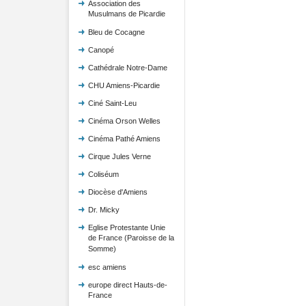
Association des
Musulmans de Picardie
Bleu de Cocagne
Canopé
Cathédrale Notre-Dame
CHU Amiens-Picardie
Ciné Saint-Leu
Cinéma Orson Welles
Cinéma Pathé Amiens
Cirque Jules Verne
Coliséum
Diocèse d'Amiens
Dr. Micky
Eglise Protestante Unie
de France (Paroisse de la
Somme)
esc amiens
europe direct Hauts-de-
France