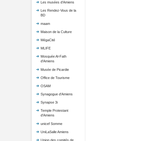
Les musées d'Amiens
Les Rendez-Vous de la
BD
maam
Maison de la Culture
MégaCité
MLIFE
Mosquée Al-Fath
d'Amiens
Musée de Picardie
Office de Tourisme
OSAM
Synagogue d'Amiens
Synapse 3i
Temple Protestant
d'Amiens
unicef Somme
UniLaSalle Amiens
Union des comités de