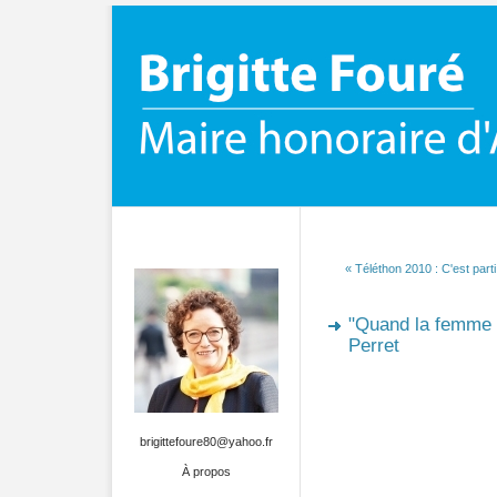
« Téléthon 2010 : C'est parti 
"Quand la femme e
Perret
brigittefoure80@yahoo.fr
À propos