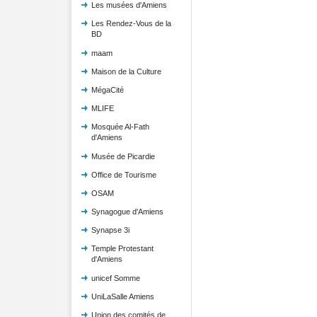
Les musées d'Amiens
Les Rendez-Vous de la
BD
maam
Maison de la Culture
MégaCité
MLIFE
Mosquée Al-Fath
d'Amiens
Musée de Picardie
Office de Tourisme
OSAM
Synagogue d'Amiens
Synapse 3i
Temple Protestant
d'Amiens
unicef Somme
UniLaSalle Amiens
Union des comités de