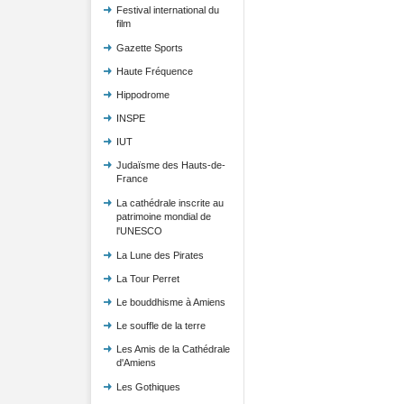
Festival international du
film
Gazette Sports
Haute Fréquence
Hippodrome
INSPE
IUT
Judaïsme des Hauts-de-
France
La cathédrale inscrite au
patrimoine mondial de
l'UNESCO
La Lune des Pirates
La Tour Perret
Le bouddhisme à Amiens
Le souffle de la terre
Les Amis de la Cathédrale
d'Amiens
Les Gothiques