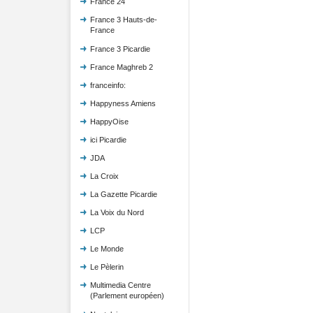
France 24
France 3 Hauts-de-
France
France 3 Picardie
France Maghreb 2
franceinfo:
Happyness Amiens
HappyOise
ici Picardie
JDA
La Croix
La Gazette Picardie
La Voix du Nord
LCP
Le Monde
Le Pèlerin
Multimedia Centre
(Parlement européen)