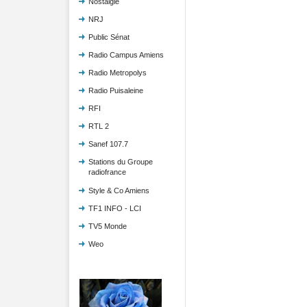
Nostalgie
NRJ
Public Sénat
Radio Campus Amiens
Radio Metropolys
Radio Puisaleine
RFI
RTL 2
Sanef 107.7
Stations du Groupe
radiofrance
Style & Co Amiens
TF1 INFO - LCI
TV5 Monde
Weo