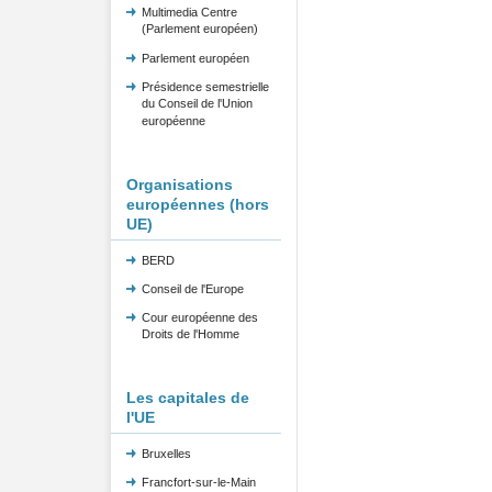
Multimedia Centre
(Parlement européen)
Parlement européen
Présidence semestrielle
du Conseil de l'Union
européenne
Organisations
européennes (hors
UE)
BERD
Conseil de l'Europe
Cour européenne des
Droits de l'Homme
Les capitales de
l'UE
Bruxelles
Francfort-sur-le-Main