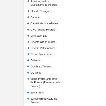
Association des
Musulmans de Picardie
Bleu de Cocagne
Canopé
Cathédrale Notre-Dame
CHU Amiens-Picardie
Ciné Saint-Leu
Cinéma Orson Welles
Cinéma Pathé Amiens
Cirque Jules Verne
Coliséum
Diocèse d'Amiens
Dr. Micky
Eglise Protestante Unie
de France (Paroisse de la
Somme)
esc amiens
europe direct Hauts-de-
France