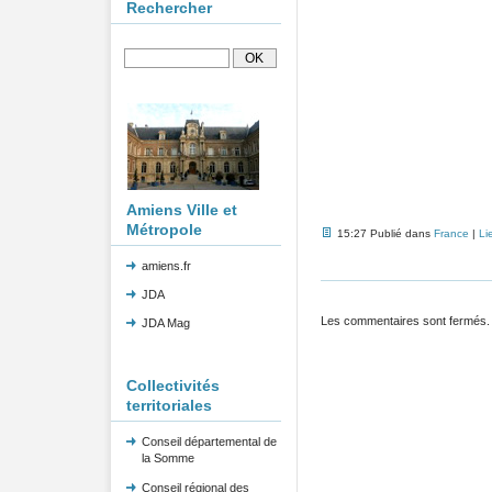
Rechercher
Amiens Ville et
Métropole
15:27 Publié dans
France
|
Li
amiens.fr
JDA
Les commentaires sont fermés.
JDA Mag
Collectivités
territoriales
Conseil départemental de
la Somme
Conseil régional des