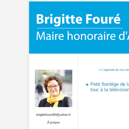
« L'agenda de ma se
Petit florilège de 
tour à la télévisio
brigittefoure80@yahoo.fr
À propos