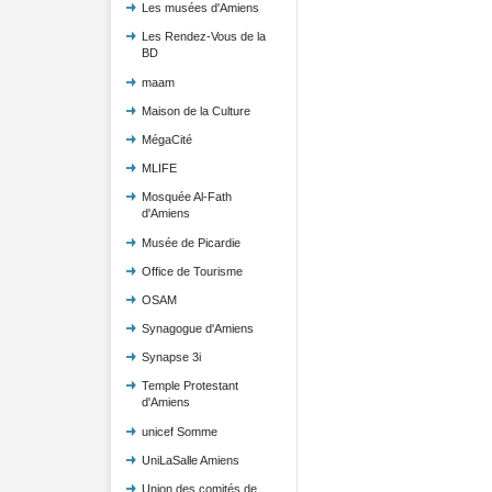
Les musées d'Amiens
Les Rendez-Vous de la
BD
maam
Maison de la Culture
MégaCité
MLIFE
Mosquée Al-Fath
d'Amiens
Musée de Picardie
Office de Tourisme
OSAM
Synagogue d'Amiens
Synapse 3i
Temple Protestant
d'Amiens
unicef Somme
UniLaSalle Amiens
Union des comités de