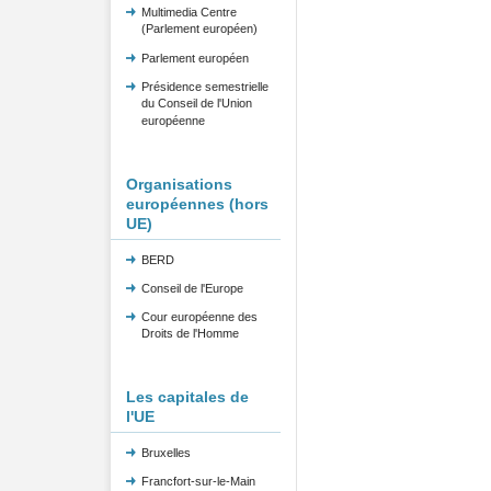
Multimedia Centre
(Parlement européen)
Parlement européen
Présidence semestrielle
du Conseil de l'Union
européenne
Organisations
européennes (hors
UE)
BERD
Conseil de l'Europe
Cour européenne des
Droits de l'Homme
Les capitales de
l'UE
Bruxelles
Francfort-sur-le-Main