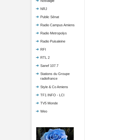
Nostalgie
NRJ
Public Sénat
Radio Campus Amiens
Radio Metropolys
Radio Puisaleine
RFI
RTL 2
Sanef 107.7
Stations du Groupe
radiofrance
Style & Co Amiens
TF1 INFO - LCI
TV5 Monde
Weo