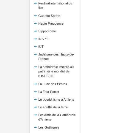
Festival international du
film
Gazette Sports
Haute Fréquence
Hippodrome
INSPE
IUT
Judaïsme des Hauts-de-
France
La cathédrale inscrite au
patrimoine mondial de
l'UNESCO
La Lune des Pirates
La Tour Perret
Le bouddhisme à Amiens
Le souffle de la terre
Les Amis de la Cathédrale
d'Amiens
Les Gothiques