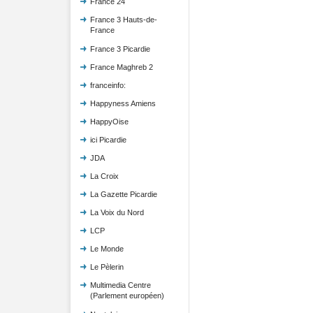
France 24
France 3 Hauts-de-
France
France 3 Picardie
France Maghreb 2
franceinfo:
Happyness Amiens
HappyOise
ici Picardie
JDA
La Croix
La Gazette Picardie
La Voix du Nord
LCP
Le Monde
Le Pèlerin
Multimedia Centre
(Parlement européen)