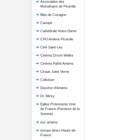
Association des
Musulmans de Picardie
Bleu de Cocagne
Canopé
Cathédrale Notre-Dame
CHU Amiens-Picardie
Ciné Saint-Leu
Cinéma Orson Welles
Cinéma Pathé Amiens
Cirque Jules Verne
Coliséum
Diocèse d'Amiens
Dr. Micky
Eglise Protestante Unie
de France (Paroisse de la
Somme)
esc amiens
europe direct Hauts-de-
France