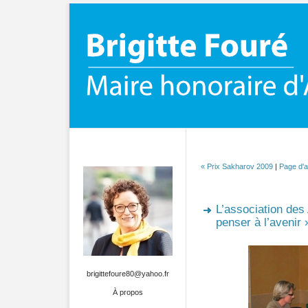
« Prix Sakharov 2009
|
Page d'a
L’association des 
penser à l’avenir »
brigittefoure80@yahoo.fr
À propos