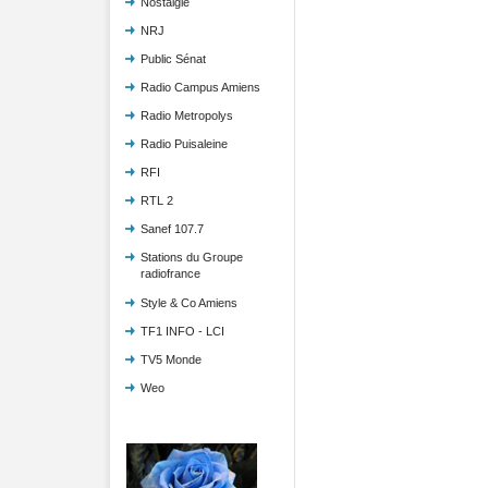
Nostalgie
NRJ
Public Sénat
Radio Campus Amiens
Radio Metropolys
Radio Puisaleine
RFI
RTL 2
Sanef 107.7
Stations du Groupe
radiofrance
Style & Co Amiens
TF1 INFO - LCI
TV5 Monde
Weo