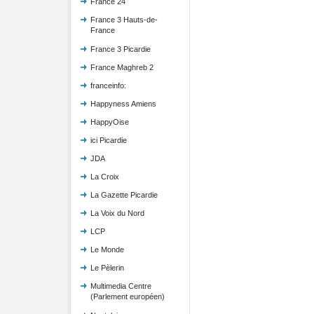
France 24
France 3 Hauts-de-
France
France 3 Picardie
France Maghreb 2
franceinfo:
Happyness Amiens
HappyOise
ici Picardie
JDA
La Croix
La Gazette Picardie
La Voix du Nord
LCP
Le Monde
Le Pèlerin
Multimedia Centre
(Parlement européen)