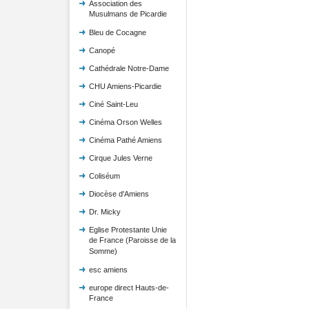
Association des
Musulmans de Picardie
Bleu de Cocagne
Canopé
Cathédrale Notre-Dame
CHU Amiens-Picardie
Ciné Saint-Leu
Cinéma Orson Welles
Cinéma Pathé Amiens
Cirque Jules Verne
Coliséum
Diocèse d'Amiens
Dr. Micky
Eglise Protestante Unie
de France (Paroisse de la
Somme)
esc amiens
europe direct Hauts-de-
France