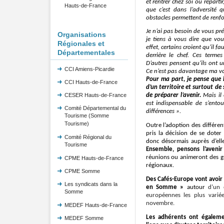
et rentrer chez soi ou reparti
Hauts-de-France
que c’est dans l’adversité q
obstacles permettent de renfor
Je n’ai pas besoin de vous préc
Organisations
je tiens à vous dire que vo
Régionales et
effet, certains croient qu’il 
Départementales
derrière le chef. Ces terme
D’autres pensent qu’ils ont u
CCI Amiens-Picardie
Ce n’est pas davantage ma vo
Pour ma part, je pense que l
CCI Hauts-de-France
d’un territoire et surtout de 
CESER Hauts-de-France
de préparer l’avenir.
Mais il 
est indispensable de s’entou
Comité Départemental du
différences ».
Tourisme (Somme
Tourisme)
Outre l’adoption des différent
pris la décision de se doter 
Comité Régional du
donc désormais
auprès d’el
Tourisme
E
nsemble, pensons l’avenir
réunions ou animer
ont
des g
CPME Hauts-de-France
régionaux.
CPME Somme
Des Cafés-Europe vont avoir 
Les syndicats dans la
en Somme
»
autour
d’un 
Somme
européennes les plus variée
novembre.
MEDEF Hauts-de-France
Les adhérents
ont égaleme
MEDEF Somme