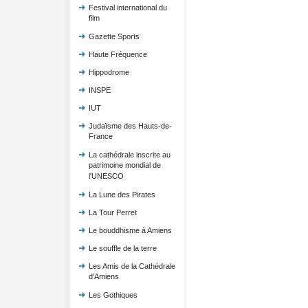
Festival international du
film
Gazette Sports
Haute Fréquence
Hippodrome
INSPE
IUT
Judaïsme des Hauts-de-
France
La cathédrale inscrite au
patrimoine mondial de
l'UNESCO
La Lune des Pirates
La Tour Perret
Le bouddhisme à Amiens
Le souffle de la terre
Les Amis de la Cathédrale
d'Amiens
Les Gothiques