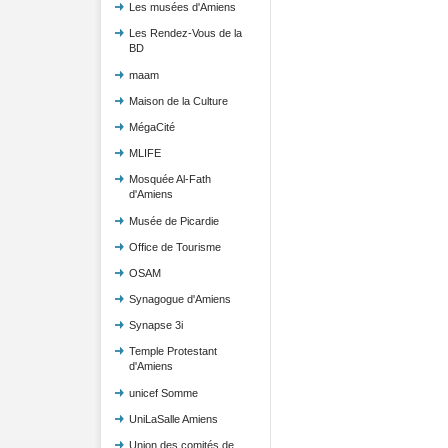
Les musées d'Amiens
Les Rendez-Vous de la
BD
maam
Maison de la Culture
MégaCité
MLIFE
Mosquée Al-Fath
d'Amiens
Musée de Picardie
Office de Tourisme
OSAM
Synagogue d'Amiens
Synapse 3i
Temple Protestant
d'Amiens
unicef Somme
UniLaSalle Amiens
Union des comités de