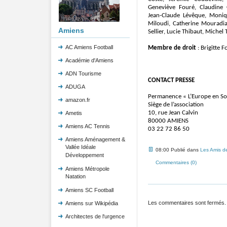
Geneviève Fouré, Claudine G
Jean-Claude Lévêque, Moni
Miloudi, Catherine Mouradia
Amiens
Sellier, Lucie Thibaut, Michel
AC Amiens Football
Membre de droit
: Brigitte F
Académie d'Amiens
ADN Tourisme
CONTACT PRESSE
ADUGA
Permanence « L’Europe en S
amazon.fr
Siège de l’association
10, rue Jean Calvin
Ametis
80000 AMIENS
Amiens AC Tennis
03 22 72 86 50
Amiens Aménagement &
Vallée Idéale
08:00 Publié dans
Les Amis de
Développement
Commentaires (0)
Amiens Métropole
Natation
Amiens SC Football
Les commentaires sont fermés.
Amiens sur Wikipédia
Architectes de l'urgence