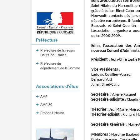
lie
ns avec d’autres territoires
Saint-Hilaire-du-Harcouët,
pr
grâce à Julien Binet-Cahu o
Honvault, contacts nés lors
députée européenne.
Il faud
Beauvais et Saint-Quentin m
L’association organisera aus
qu’en 2008-2009.
Préfecture
Enfin, l’association des A
Préfecture de la région
nouveau Conseil d’Administra
Hauts-de-France
Président
: Jean-Christophe P
Préfecture du
département de la Somme
Vice-Présidents
:
Ludovic Cuvillier-Vasseur
Bernard Vast
Julien Binet-Cahu
Associations d'élus
Secrétaire
: Valérie Fasquel
AMF
Secrétaire-adjointe
: Claudi
AMF 80
Trésorier
: Jean-Marie Moiss
France Urbaine
Trésorier-adjoint
: Richard H
Secrétaire générale
: Marie-
Membres :
Nordine Baaloudj
Coste, Jérémie Coudeville,