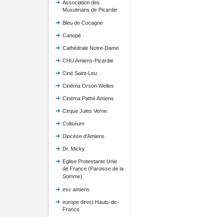
Association des
Musulmans de Picardie
Bleu de Cocagne
Canopé
Cathédrale Notre-Dame
CHU Amiens-Picardie
Ciné Saint-Leu
Cinéma Orson Welles
Cinéma Pathé Amiens
Cirque Jules Verne
Coliséum
Diocèse d'Amiens
Dr. Micky
Eglise Protestante Unie
de France (Paroisse de la
Somme)
esc amiens
europe direct Hauts-de-
France