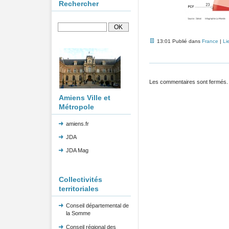
Rechercher
13:01 Publié dans
France
|
Li
Les commentaires sont fermés.
Amiens Ville et
Métropole
amiens.fr
JDA
JDA Mag
Collectivités
territoriales
Conseil départemental de
la Somme
Conseil régional des