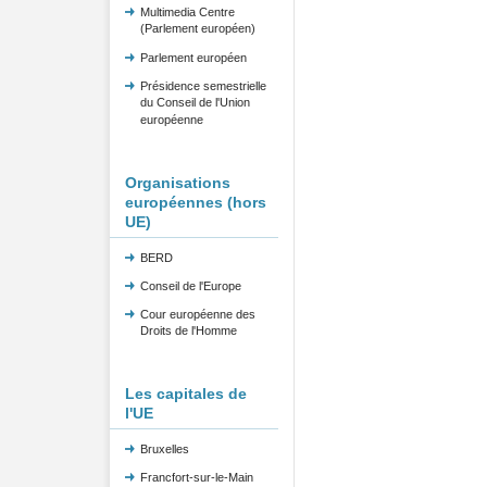
Multimedia Centre
(Parlement européen)
Parlement européen
Présidence semestrielle
du Conseil de l'Union
européenne
Organisations
européennes (hors
UE)
BERD
Conseil de l'Europe
Cour européenne des
Droits de l'Homme
Les capitales de
l'UE
Bruxelles
Francfort-sur-le-Main