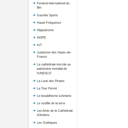
Festival international du
film
Gazette Sports
Haute Fréquence
Hippodrome
INSPE
IUT
Judaïsme des Hauts-de-
France
La cathédrale inscrite au
patrimoine mondial de
l'UNESCO
La Lune des Pirates
La Tour Perret
Le bouddhisme à Amiens
Le souffle de la terre
Les Amis de la Cathédrale
d'Amiens
Les Gothiques