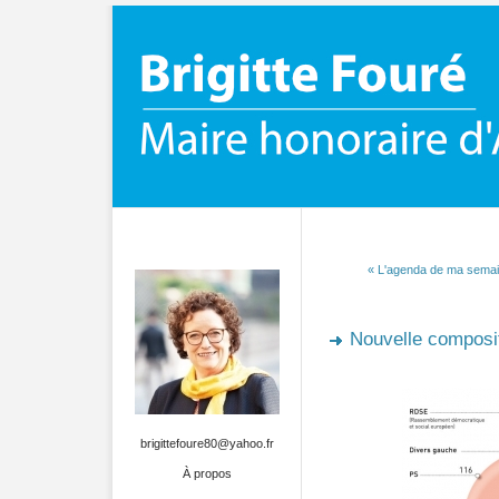
« L'agenda de ma sema
Nouvelle composi
brigittefoure80@yahoo.fr
À propos