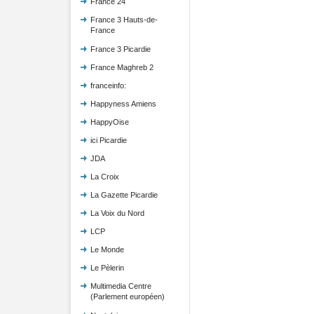
France 24
France 3 Hauts-de-
France
France 3 Picardie
France Maghreb 2
franceinfo:
Happyness Amiens
HappyOise
ici Picardie
JDA
La Croix
La Gazette Picardie
La Voix du Nord
LCP
Le Monde
Le Pèlerin
Multimedia Centre
(Parlement européen)