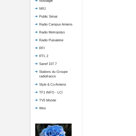
Nostalgie
NRJ
Public Sénat
Radio Campus Amiens
Radio Metropolys
Radio Puisaleine
RFI
RTL 2
Sanef 107.7
Stations du Groupe
radiofrance
Style & Co Amiens
TF1 INFO - LCI
TV5 Monde
Weo