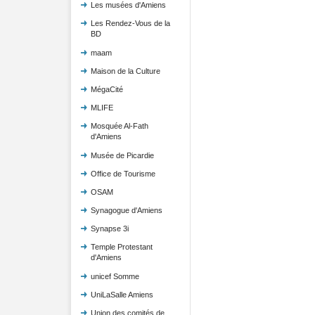
Les musées d'Amiens
Les Rendez-Vous de la
BD
maam
Maison de la Culture
MégaCité
MLIFE
Mosquée Al-Fath
d'Amiens
Musée de Picardie
Office de Tourisme
OSAM
Synagogue d'Amiens
Synapse 3i
Temple Protestant
d'Amiens
unicef Somme
UniLaSalle Amiens
Union des comités de