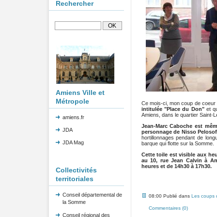
Rechercher
Amiens Ville et
Métropole
Ce mois-ci, mon coup de coeur 
intitulée "Place du Don"
et q
Amiens, dans le quartier Saint-L
amiens.fr
Jean-Marc Caboche est même a
JDA
personnage de Nisso Pelosof
hortillonnages pendant de long
JDA Mag
barque qui flotte sur la Somme.
Cette toile est visible aux 
au 10, rue Jean Calvin à A
heures et de 14h30 à 17h30.
Collectivités
territoriales
Conseil départemental de
08:00 Publié dans
Les coups d
la Somme
Commentaires (0)
Conseil régional des