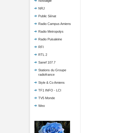
Nostalgie
NRJ
Public Sénat
Radio Campus Amiens
Radio Metropolys
Radio Puisaleine
RFI
RTL 2
Sanef 107.7
Stations du Groupe
radiofrance
Style & Co Amiens
TF1 INFO - LCI
TV5 Monde
Weo