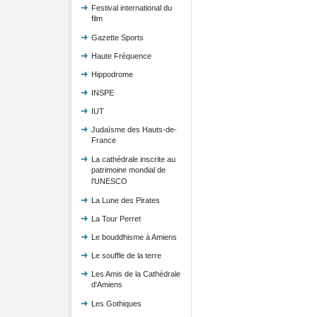
Festival international du
film
Gazette Sports
Haute Fréquence
Hippodrome
INSPE
IUT
Judaïsme des Hauts-de-
France
La cathédrale inscrite au
patrimoine mondial de
l'UNESCO
La Lune des Pirates
La Tour Perret
Le bouddhisme à Amiens
Le souffle de la terre
Les Amis de la Cathédrale
d'Amiens
Les Gothiques