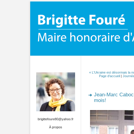
« L'Ukraine est désormais la no
Page d'accueil
|
Journée
Jean-Marc Caboch
mois!
brigittefoure80@yahoo.fr
À propos