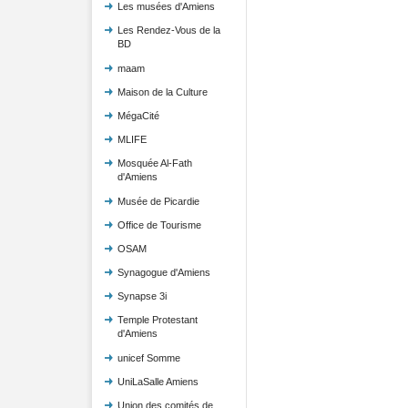
Les musées d'Amiens
Les Rendez-Vous de la
BD
maam
Maison de la Culture
MégaCité
MLIFE
Mosquée Al-Fath
d'Amiens
Musée de Picardie
Office de Tourisme
OSAM
Synagogue d'Amiens
Synapse 3i
Temple Protestant
d'Amiens
unicef Somme
UniLaSalle Amiens
Union des comités de