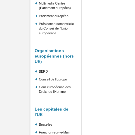
Multimedia Centre
(Parlement européen)
Parlement européen
Présidence semestrielle
du Conseil de l'Union
européenne
Organisations
européennes (hors
UE)
BERD
Conseil de l'Europe
Cour européenne des
Droits de l'Homme
Les capitales de
l'UE
Bruxelles
Francfort-sur-le-Main