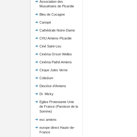
Association des
Musulmans de Picardie
Bleu de Cocagne
Canopé
Cathédrale Notre-Dame
CHU Amiens-Picardie
Ciné Saint-Leu
Cinéma Orson Welles
Cinéma Pathé Amiens
Cirque Jules Verne
Coliséum
Diocèse d'Amiens
Dr. Micky
Eglise Protestante Unie
de France (Paroisse de la
Somme)
esc amiens
europe direct Hauts-de-
France