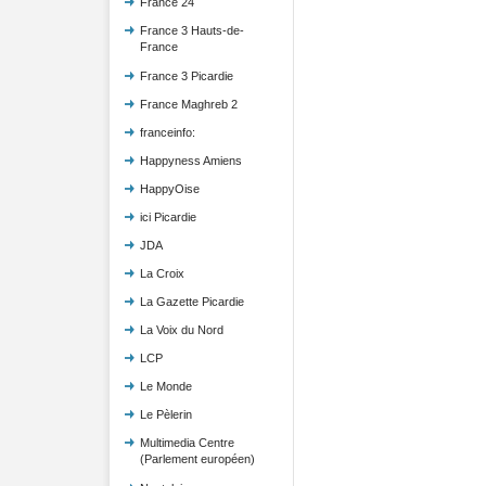
France 24
France 3 Hauts-de-
France
France 3 Picardie
France Maghreb 2
franceinfo:
Happyness Amiens
HappyOise
ici Picardie
JDA
La Croix
La Gazette Picardie
La Voix du Nord
LCP
Le Monde
Le Pèlerin
Multimedia Centre
(Parlement européen)