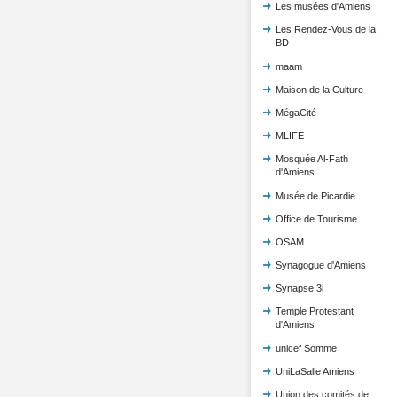
Les musées d'Amiens
Les Rendez-Vous de la
BD
maam
Maison de la Culture
MégaCité
MLIFE
Mosquée Al-Fath
d'Amiens
Musée de Picardie
Office de Tourisme
OSAM
Synagogue d'Amiens
Synapse 3i
Temple Protestant
d'Amiens
unicef Somme
UniLaSalle Amiens
Union des comités de