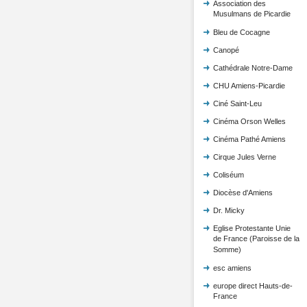
Association des
Musulmans de Picardie
Bleu de Cocagne
Canopé
Cathédrale Notre-Dame
CHU Amiens-Picardie
Ciné Saint-Leu
Cinéma Orson Welles
Cinéma Pathé Amiens
Cirque Jules Verne
Coliséum
Diocèse d'Amiens
Dr. Micky
Eglise Protestante Unie
de France (Paroisse de la
Somme)
esc amiens
europe direct Hauts-de-
France