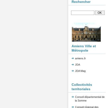
Rechercher
Amiens Ville et
Métropole
amiens.fr
JDA
JDA Mag
Collectivités
territoriales
Conseil départemental de
la Somme
Conseil régional des