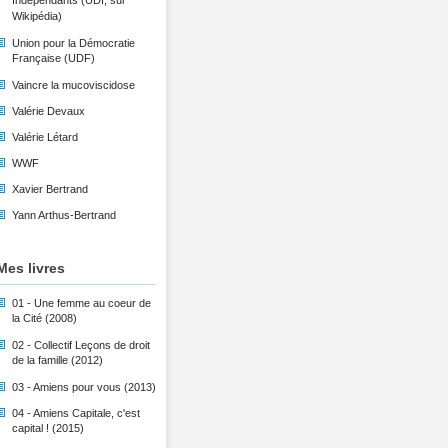
Indépendants (UDI, sur
Wikipédia)
Union pour la Démocratie
Française (UDF)
Vaincre la mucoviscidose
Valérie Devaux
Valérie Létard
WWF
Xavier Bertrand
Yann Arthus-Bertrand
Mes livres
01 - Une femme au coeur de
la Cité (2008)
02 - Collectif Leçons de droit
de la famille (2012)
03 - Amiens pour vous (2013)
04 - Amiens Capitale, c'est
capital ! (2015)