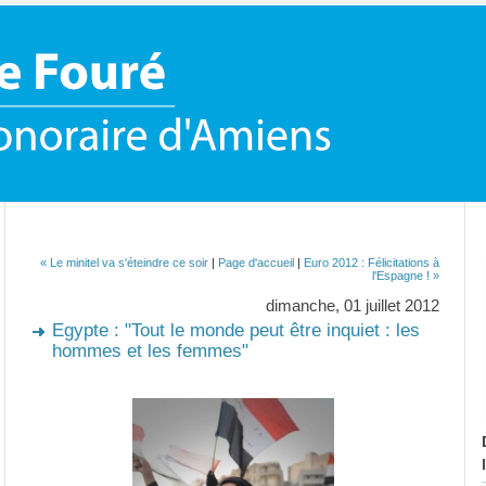
« Le minitel va s'éteindre ce soir
|
Page d'accueil
|
Euro 2012 : Félicitations à
l'Espagne ! »
dimanche, 01 juillet 2012
Egypte : "Tout le monde peut être inquiet : les
hommes et les femmes"