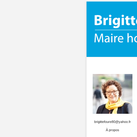
brigittefoure80@yahoo.fr
À propos