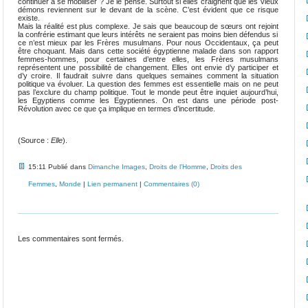
continuer à se mobiliser ? Je le pense. Surtout si elles craignent que les vieux
démons reviennent sur le devant de la scène. C’est évident que ce risque
existe.
Mais la réalité est plus complexe. Je sais que beaucoup de sœurs ont rejoint
la confrérie estimant que leurs intérêts ne seraient pas moins bien défendus si
ce n’est mieux par les Frères musulmans. Pour nous Occidentaux, ça peut
être choquant. Mais dans cette société égyptienne malade dans son rapport
femmes-hommes, pour certaines d’entre elles, les Frères musulmans
représentent une possibilité de changement. Elles ont envie d’y participer et
d’y croire. Il faudrait suivre dans quelques semaines comment la situation
politique va évoluer. La question des femmes est essentielle mais on ne peut
pas l’exclure du champ politique. Tout le monde peut être inquiet aujourd’hui,
les Egyptiens comme les Egyptiennes. On est dans une période post-
Révolution avec ce que ça implique en termes d’incertitude.
(Source :
Elle
).
15:11 Publié dans
Dimanche Images
,
Droits de l'Homme
,
Droits des
Femmes
,
Monde
|
Lien permanent
|
Commentaires (0)
Les commentaires sont fermés.