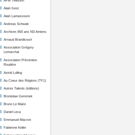
AFM Téléthon
Alain Gest
Alain Lamassoure
Andreas Schwab
Archives 800 ans ND Amiens
Arnaud Brandicourt
Association Grégory
Lemarchal
Association Prévention
Routière
Astrid Lulling
Au Coeur des Régions (TF1)
Autres Talents (éditions)
Bronislaw Geremek
Bruno Le Maire
Daniel Leca
Emmanuel Macron
Fabienne Keller