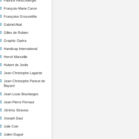
Fabrice Hinschberger
François-Marie Caron
Françoise Grossetête
Gabriel Attal
Gilles de Robien
Graphic Opéra
Handicap International
Hervé Marseille
Hubert de Jenlis
Jean-Christophe Lagarde
Jean-Christophe Parisot de
Bayard
Jean-Louis Bourlanges
Jean-Pierre Pernaut
Jérémy Stravius
Joseph Daul
Julie Coin
Julien Dugué