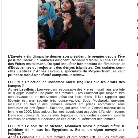
L’Egypte a élu dimanche dernier son président, le premier depuis l’ère
post-Moubarak. Le nouveau dirigeant, Mohamed Morsi, 60 ans est issu
des Frères musulmans. De quoi inquiéter bon nombre de féministes et
d’Egyptiennes qui redoutent des dérives islamistes. Ces craintes sont-
elles justifiées ? Agnès Levallois, spécialiste du Moyen-Orient, se veut
prudente face à une réalité complexe. Interview.
ELLE.fr : L’élection de Mohamed Morsi fragilise-t-elle les droits des
femmes ?
Agnès Levallois :
L’arrivée d’un responsable des Frères musulmans à la tête
de l’Egypte inquiète une partie des femmes. Elles craignent que l’aspect très
conservateur de ce mouvement pèse sur leurs droits. Il faut rappeler que
l’Egypte est une société très conservatrice. Sous Moubarak, quelques
mesures en faveur des femmes avaient été prises notamment sous
l’impulsion de son épouse, Suzanne, qui avait créé le Conseil national de la
femme en 2000. Mais aujourd’hui, ces acquis sont associés à l’ancien régime.
Dans une volonté de rupture avec l’époque du raïs, certains peuvent avoir la
tentation de revenir sur certains de ces droits, au détriment des femmes.
ELLE.fr : Le soir de sa victoire, Mohamed Morsi a promis d’être le
président de « tous les Egyptiens ». Est-ce un signe envoyé aux
femmes ?
Agnès Levallois :
Oui, aux femmes et aux coptes (NDLR : les chrétiens