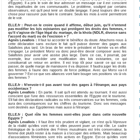
d’Egypte). Il a pris le soin de leur adresser un message car il est conscient
des inquiétudes de ces communautés. Le problème, souligné par certains
observateurs, est qu’il peut tenir un double langage. Il peut toujours dire une
chose pour rassurer puis faire le contraire. Seuls les mois à venir permettront
de le voir.
ELLE.fr : Peut-on le croire quand il affirme, début juin, qu’il n’entend
pas modifier les lois existantes qui protègent les droits des femmes, «
qu’il s’agisse de l’âge légal du mariage, de la khola (NDLR, divorce sans
l’accord du mari) ou de l’excision » ?
Agnès Levallois :
Il faut lui accorder le bénéfice du doute. Attachons-nous à
cette déclaration sans exclure le fait qu’il puisse donner des gages aux
Salafistes plus tard. Un bras de fer entre le président et l’armée va en effet
s’engager. Le président Morsi va donc peut-être devoir composer avec les
Salafistes pour avoir une assise plus large. Dans ce cas, il pourrait, par
exemple, leur concéder une modification des lois existantes, ce qui
constituerait un retour en arrière. Il est trop tôt pour savoir ce qui va se
passer, de quelle marge de manœuvre il va disposer. Il faudra juger les droits
des femmes à l’aune des rapports de force politique. Avec qui Morsi va-t-il
gouverner ? Est-ce que ses alliances vont faire bouger ses positions vis-à-vis
des femmes ?
ELLE.fr : N’envoie-t-il pas avant tout des gages à l’étranger, aux pays
occidentaux ?
Agnès Levallois :
En partie. Il sait qu’il est attendu au tournant. Il est aussi
conscient que l’une des ressources essentielles de l’Egypte est le tourisme.
S’il fait des déclarations radicales ou très conservatrices sur les femmes, cela
aura des conséquences sur les chiffres du tourisme. Donc ses messages
sont destinés aux Egyptiennes mais aussi à l’étranger.
ELLE.fr : Quel rôle les femmes vont-elles jouer dans cette nouvelle
Egypte ?
Agnès Levallois :
Il faut être très prudent et vigilant, ce n’est qu’à l’épreuve
de la réalité qu’elles vont voir si elles peuvent jouer un vrai rôle. Le cadre
théologique de la confrérie des Frères musulmans est très conservateur, la
femme doit plutôt rester à la maison à s’occuper des enfants. Mais beaucoup
d’associations féministes sont très actives en Egypte. Est-ce qu’elles vont