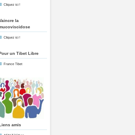
Cliquez ici !
Vaincre la
mucoviscidose
Cliquez ici !
Pour un Tibet Libre
France Tibet
Liens amis