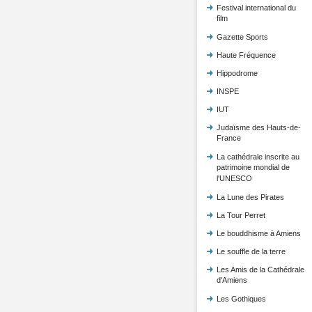
Festival international du
film
Gazette Sports
Haute Fréquence
Hippodrome
INSPE
IUT
Judaïsme des Hauts-de-
France
La cathédrale inscrite au
patrimoine mondial de
l'UNESCO
La Lune des Pirates
La Tour Perret
Le bouddhisme à Amiens
Le souffle de la terre
Les Amis de la Cathédrale
d'Amiens
Les Gothiques