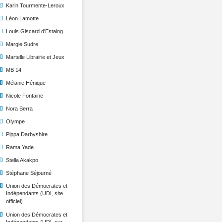
Karin Tourmente-Leroux
Léon Lamotte
Louis Giscard d'Estaing
Margie Sudre
Martelle Librairie et Jeux
MB 14
Mélanie Hénique
Nicole Fontaine
Nora Berra
Olympe
Pippa Darbyshire
Rama Yade
Stella Akakpo
Stéphane Séjourné
Union des Démocrates et
Indépendants (UDI, site
officiel)
Union des Démocrates et